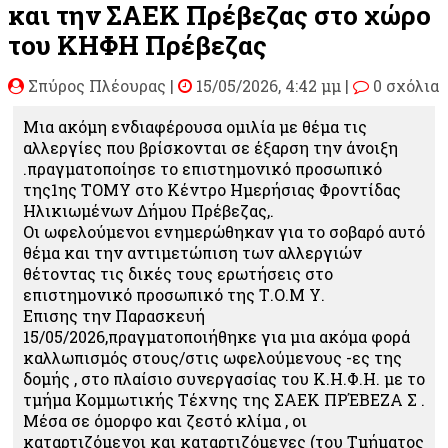
και την ΣΑΕΚ Πρέβεζας στο χώρο
του ΚΗΦΗ Πρέβεζας
Σπύρος Πλέουρας
|
15/05/2026, 4:42 μμ |
0 σχόλια
Mια ακόμη ενδιαφέρουσα ομιλία με θέμα τις
αλλεργίες που βρίσκονται σε έξαρση την άνοιξη
.πραγματοποίησε το επιστημονικό προσωπικό
της1ης ΤΟΜΥ στο Κέντρο Ημερήσιας Φροντίδας
Ηλικιωμένων Δήμου Πρέβεζας,.
Οι ωφελούμενοι ενημερώθηκαν για το σοβαρό αυτό
θέμα και την αντιμετώπιση των αλλεργιών
θέτοντας τις δικές τους ερωτήσεις στο
επιστημονικό προσωπικό της Τ.Ο.Μ Υ.
Επισης την Παρασκευή
15/05/2026,πραγματοποιήθηκε για μια ακόμα φορά
καλλωπισμός στους/στις ωφελούμενους -ες της
δομής , στο πλαίσιο συνεργασίας του Κ.Η.Φ.Η. με το
τμήμα Κομμωτικής Τέχνης της ΣΑΕΚ ΠΡΈΒΕΖΑ Σ .
Μέσα σε όμορφο και ζεστό κλίμα , οι
καταρτιζόμενοι και καταρτιζόμενες (του Τμήματος