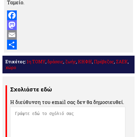
Ταμείο.
Facebook
Mastodon
Email
Μοιραστείτε
Ετικέτες:
1η ΤΟΜΥ
,
δράσεις
,
ζωής
,
ΚΗΦΗ
,
Πρέβεζας
,
ΣΑΕΚ
,
χώρο
Σχολιάστε εδώ
Η διεύθυνση του email σας δεν θα δημοσιευθεί.