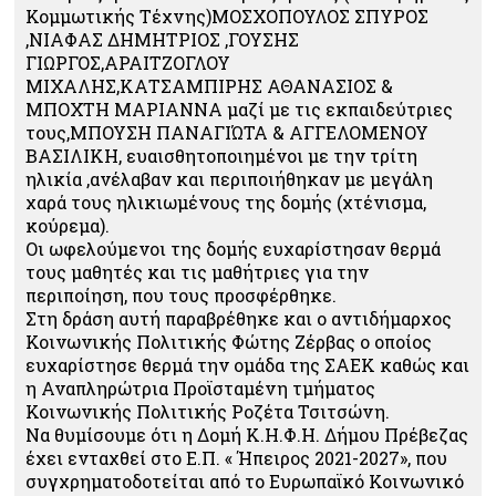
Κομμωτικής Τέχνης)ΜΟΣΧΟΠΟΥΛΟΣ ΣΠΥΡΟΣ
,ΝΙΑΦΑΣ ΔΗΜΗΤΡΙΟΣ ,ΓΟΥΣΗΣ
ΓΙΩΡΓΟΣ,ΑΡΑΙΤΖΟΓΛΟΥ
ΜΙΧΑΛΗΣ,ΚΑΤΣΑΜΠΙΡΗΣ ΑΘΑΝΑΣΙΟΣ &
ΜΠΟΧΤΗ ΜΑΡΙΑΝΝΑ μαζί με τις εκπαιδεύτριες
τους,ΜΠΟΥΣΗ ΠΑΝΑΓΙΏΤΑ & ΑΓΓΕΛΟΜΕΝΟΥ
ΒΑΣΙΛΙΚΗ, ευαισθητοποιημένοι με την τρίτη
ηλικία ,ανέλαβαν και περιποιήθηκαν με μεγάλη
χαρά τους ηλικιωμένους της δομής (χτένισμα,
κούρεμα).
Οι ωφελούμενοι της δομής ευχαρίστησαν θερμά
τους μαθητές και τις μαθήτριες για την
περιποίηση, που τους προσφέρθηκε.
Στη δράση αυτή παραβρέθηκε και ο αντιδήμαρχος
Κοινωνικής Πολιτικής Φώτης Ζέρβας ο οποίος
ευχαρίστησε θερμά την ομάδα της ΣΑΕΚ καθώς και
η Αναπληρώτρια Προϊσταμένη τμήματος
Κοινωνικής Πολιτικής Ροζέτα Τσιτσώνη.
Να θυμίσουμε ότι η Δομή Κ.Η.Φ.Η. Δήμου Πρέβεζας
έχει ενταχθεί στο Ε.Π. « Ήπειρος 2021-2027», που
συγχρηματοδοτείται από το Ευρωπαϊκό Κοινωνικό