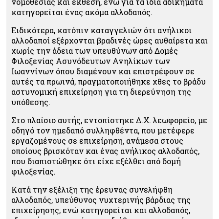
νομοθεσίας και έκθεση, ενώ για τα ίδια αδικήματα
κατηγορείται ένας ακόμα αλλοδαπός.
Ειδικότερα, κατόπιν καταγγελιών ότι ανήλικοι
αλλοδαποί εξέρχονται βραδινές ώρες αυθαίρετα και
χωρίς την άδεια των υπευθύνων από Δομές
Φιλοξενίας Ασυνόδευτων Ανηλίκων των
Ιωαννίνων όπου διαμένουν και επιστρέφουν σε
αυτές τα πρωινά, πραγματοποιήθηκε χθες το βράδυ
αστυνομική επιχείρηση για τη διερεύνηση της
υπόθεσης.
Στο πλαίσιο αυτής, εντοπίστηκε Δ.Χ. λεωφορείο, με
οδηγό τον ημεδαπό συλληφθέντα, που μετέφερε
εργαζομένους σε επιχείρηση, ανάμεσα στους
οποίους βρισκόταν και ένας ανήλικος αλλοδαπός,
που διαπιστώθηκε ότι είχε εξέλθει από δομή
φιλοξενίας.
Κατά την εξέλιξη της έρευνας συνελήφθη
αλλοδαπός, υπεύθυνος νυχτερινής βάρδιας της
επιχείρησης, ενώ κατηγορείται και αλλοδαπός,