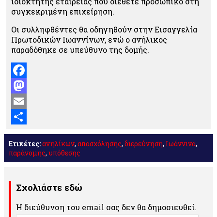
ιδιοκτήτης εταιρείας που διέθετε προσωπικό στη
συγκεκριμένη επιχείρηση.
Οι συλληφθέντες θα οδηγηθούν στην Εισαγγελία
Πρωτοδικών Ιωαννίνων, ενώ ο ανήλικος
παραδόθηκε σε υπεύθυνο της δομής.
Facebook
Mastodon
Email
Μοιραστείτε
Ετικέτες:
ανηλίκων
,
απασχόλησης
,
διερεύνηση
,
Ιωάννινα
,
παράνομης
,
υπόθεσης
Σχολιάστε εδώ
Η διεύθυνση του email σας δεν θα δημοσιευθεί.