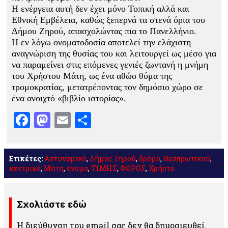
Η ενέργεια αυτή δεν έχει μόνο Τοπική αλλά και
Εθνική Εμβέλεια, καθώς ξεπερνά τα στενά όρια του
Δήμου Ζηρού, απασχολώντας πια το Πανελλήνιο.
Η εν λόγω ονοματοδοσία αποτελεί την ελάχιστη
αναγνώριση της θυσίας του και λειτουργεί ως μέσο για
να παραμείνει στις επόμενες γενιές ζωντανή η μνήμη
του Χρήστου Μάτη, ως ένα αθώο θύμα της
τρομοκρατίας, μετατρέποντας τον δημόσιο χώρο σε
ένα ανοιχτό «βιβλίο ιστορίας».
Facebook
Mastodon
Email
Μοιραστείτε
Ετικέτες:
Αστυνομικό
,
Δήμος Ζηρού
,
δρόμο
,
Θεσπρωτικού
,
κεντρικό
,
Μάτη
,
όνομα
,
ΤΙΜΗΣ
,
ΦΟΡΟΣ
,
Χρήστο
Σχολιάστε εδώ
Η διεύθυνση του email σας δεν θα δημοσιευθεί.