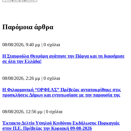
Παρόμοια άρθρα
08/08/2026, 9:40 μμ |
0 σχόλια
Η Σταυρούλα Θεοχάρη αγάπησε την Πάργα και τη διαφήμισε
σε όλη την Ελλάδα!
08/08/2026, 2:26 μμ |
0 σχόλια
Η Φιλαρμονική “ΟΡΦΕΑΣ” Πρέβεζας ανταποκρίθηκε στις
προσκλήσεις Δήμων και εντυπωσίασε με την παρουσία της
08/08/2026, 12:56 μμ |
0 σχόλια
Έκτακτο Δελτίο Υψηλού Κινδύνου Εκδήλωσης Πυρκαγιάς
στην Π.Ε. Πρέβεζας την Κυριακή 09-08-2026