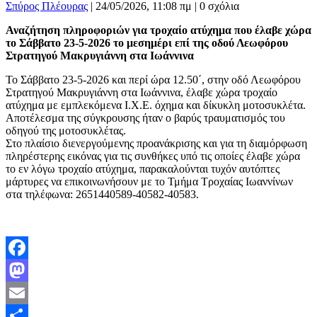
Σπύρος Πλέουρας
|
24/05/2026, 11:08 πμ |
0 σχόλια
Αναζήτηση πληροφοριών για τροχαίο ατύχημα που έλαβε χώρα
το Σάββατο 23-5-2026 το μεσημέρι επί της οδού Λεωφόρου
Στρατηγού Μακρυγιάννη στα Ιωάννινα
Το Σάββατο 23-5-2026 και περί ώρα 12.50΄, στην οδό Λεωφόρου
Στρατηγού Μακρυγιάννη στα Ιωάννινα, έλαβε χώρα τροχαίο
ατύχημα με εμπλεκόμενα Ι.Χ.Ε. όχημα και δίκυκλη μοτοσυκλέτα.
Αποτέλεσμα της σύγκρουσης ήταν ο βαρύς τραυματισμός του
οδηγού της μοτοσυκλέτας.
Στο πλαίσιο διενεργούμενης προανάκρισης και για τη διαμόρφωση
πληρέστερης εικόνας για τις συνθήκες υπό τις οποίες έλαβε χώρα
το εν λόγω τροχαίο ατύχημα, παρακαλούνται τυχόν αυτόπτες
μάρτυρες να επικοινωνήσουν με το Τμήμα Τροχαίας Ιωαννίνων
στα τηλέφωνα: 2651440589-40582-40583.
Facebook
Mastodon
Email