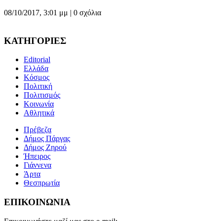
08/10/2017, 3:01 μμ |
0 σχόλια
ΚΑΤΗΓΟΡΙΕΣ
Editorial
Ελλάδα
Κόσμος
Πολιτική
Πολιτισμός
Κοινωνία
Αθλητικά
Πρέβεζα
Δήμος Πάργας
Δήμος Ζηρού
Ήπειρος
Γιάννενα
Άρτα
Θεσπρωτία
ΕΠΙΚΟΙΝΩΝΙΑ