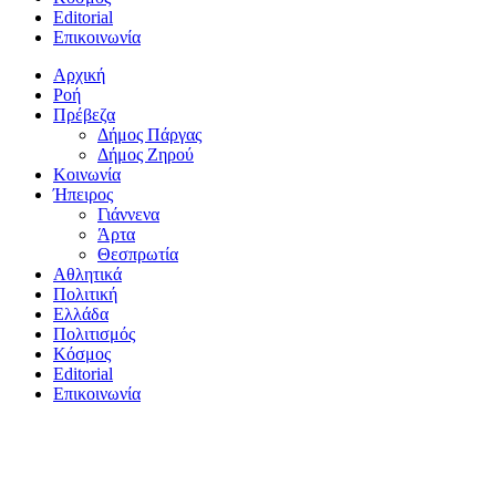
Editorial
Επικοινωνία
Αρχική
Ροή
Πρέβεζα
Δήμος Πάργας
Δήμος Ζηρού
Κοινωνία
Ήπειρος
Γιάννενα
Άρτα
Θεσπρωτία
Αθλητικά
Πολιτική
Ελλάδα
Πολιτισμός
Κόσμος
Editorial
Επικοινωνία