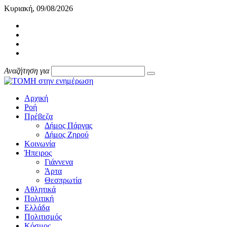
Κυριακή, 09/08/2026
Αναζήτηση για
Αρχική
Ροή
Πρέβεζα
Δήμος Πάργας
Δήμος Ζηρού
Κοινωνία
Ήπειρος
Γιάννενα
Άρτα
Θεσπρωτία
Αθλητικά
Πολιτική
Ελλάδα
Πολιτισμός
Κόσμος