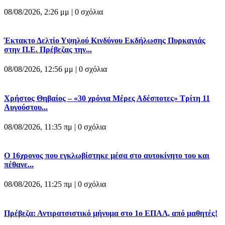
08/08/2026, 2:26 μμ |
0 σχόλια
Έκτακτο Δελτίο Υψηλού Κινδύνου Εκδήλωσης Πυρκαγιάς
στην Π.Ε. Πρέβεζας την...
08/08/2026, 12:56 μμ |
0 σχόλια
Χρήστος Θηβαίος – «30 χρόνια Μέρες Αδέσποτες» Τρίτη 11
Αυγούστου...
08/08/2026, 11:35 πμ |
0 σχόλια
O 16χρονος που εγκλωβίστηκε μέσα στο αυτοκίνητο του και
πέθανε...
08/08/2026, 11:25 πμ |
0 σχόλια
Πρέβεζα: Αντιρατσιστικό μήνυμα στο 1ο ΕΠΑΛ, από μαθητές!