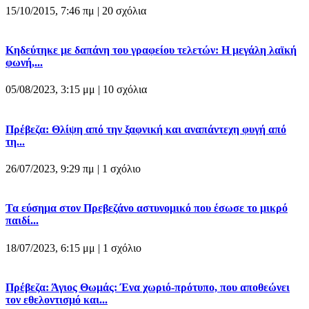
15/10/2015, 7:46 πμ |
20 σχόλια
Κηδεύτηκε με δαπάνη του γραφείου τελετών: Η μεγάλη λαϊκή
φωνή,...
05/08/2023, 3:15 μμ |
10 σχόλια
Πρέβεζα: Θλίψη από την ξαφνική και αναπάντεχη φυγή από
τη...
26/07/2023, 9:29 πμ |
1 σχόλιο
Τα εύσημα στον Πρεβεζάνο αστυνομικό που έσωσε το μικρό
παιδί...
18/07/2023, 6:15 μμ |
1 σχόλιο
Πρέβεζα: Άγιος Θωμάς: Ένα χωριό-πρότυπο, που αποθεώνει
τον εθελοντισμό και...