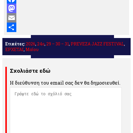
Facebook
Mastodon
Email
Μοιραστείτε
Ετικέτες:
2026
,
24ο
,
29 – 30 – 31
,
PREVEZA JAZZ FESTIVAL
,
ΕΡΧΕΤΑΙ
,
Μαΐου
Σχολιάστε εδώ
Η διεύθυνση του email σας δεν θα δημοσιευθεί.