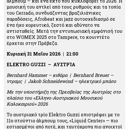
άλμπουμ — και ένα έκτο που κυκλοφορεί το 2026. Η
μουσική του αντλεί από τους ρυθμούς και τα τοπία
του Cerrado, συνδυάζοντας βραζιλιάνικες
παραδόσεις, Afrobeat και jazz αυτοσχεδιασμό σε
ένα ήχο χορευτικό, ζεστό και αδύνατο να
αντισταθείς. Μετά την εντυπωσιακή εμφάνισή του
στο WOMEX 2025 στο Tampere, το κουιντέτο
έρχεται στην Πρέβεζα.
Κυριακή 31 Μαΐου 2026 | 21:00
ELEKTRO GUZZI – ΑΥΣΤΡΊΑ
Bernhard Hammer – κιθάρα | Bernhard Breuer –
ντραμς | Jakob Schneidewind – ηλεκτρικό μπάσο
Με την υποστήριξη της Πρεσβείας της Αυστρίας στο
πλαίσιο του «Ελληνο-Αυστριακού Μουσικού
Καλοκαιριού» 2026
Το αυστριακό τρίο Elektro Guzzi επιστρέφει με το
11ο στούντιο άλμπουμ τους, «Liquid Center» — πιο
εστιασμένοι από ποτέ, και ταυτόχρονα πιο ανοιχτοί