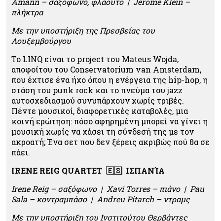
Amann – σαξόφωνο, φλάουτο | Jérôme Klein –
πλήκτρα
Με την υποστήριξη της Πρεσβείας του
Λουξεμβούργου
Το LINQ είναι το project του Mateus Wojda,
αποφοίτου του Conservatorium van Amsterdam,
που έχτισε ένα ήχο όπου η ενέργεια της hip-hop, η
στάση του punk rock και το πνεύμα του jazz
αυτοσχεδιασμού συνυπάρχουν χωρίς τριβές.
Πέντε μουσικοί, διαφορετικές καταβολές, μια
κοινή ερώτηση: πόσο αφηρημένη μπορεί να γίνει η
μουσική χωρίς να χάσει τη σύνδεσή της με τον
ακροατή; Ένα σετ που δεν ξέρεις ακριβώς πού θα σε
πάει.
IRENE REIG QUARTET 🇪🇸 ΙΣΠΑΝΊΑ
Irene Reig – σαξόφωνο | Xavi Torres – πιάνο | Pau
Sala – κοντραμπάσο | Andreu Pitarch – ντραμς
Με την υποστήριξη του Ινστιτούτου Θερβάντες