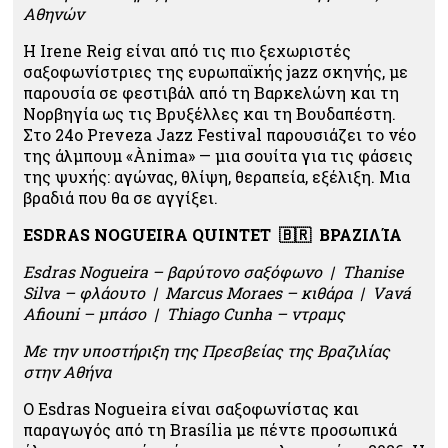
Αθηνών
Η Irene Reig είναι από τις πιο ξεχωριστές
σαξοφωνίστριες της ευρωπαϊκής jazz σκηνής, με
παρουσία σε φεστιβάλ από τη Βαρκελώνη και τη
Νορβηγία ως τις Βρυξέλλες και τη Βουδαπέστη.
Στο 24ο Preveza Jazz Festival παρουσιάζει το νέο
της άλμπουμ «Ànima» — μια σουίτα για τις φάσεις
της ψυχής: αγώνας, θλίψη, θεραπεία, εξέλιξη. Μια
βραδιά που θα σε αγγίξει.
ESDRAS NOGUEIRA QUINTET 🇧🇷 ΒΡΑΖΙΛΊΑ
Esdras Nogueira – βαρύτονο σαξόφωνο | Thanise
Silva – φλάουτο | Marcus Moraes – κιθάρα | Vavá
Afiouni – μπάσο | Thiago Cunha – ντραμς
Με την υποστήριξη της Πρεσβείας της Βραζιλίας
στην Αθήνα
Ο Esdras Nogueira είναι σαξοφωνίστας και
παραγωγός από τη Brasília με πέντε προσωπικά