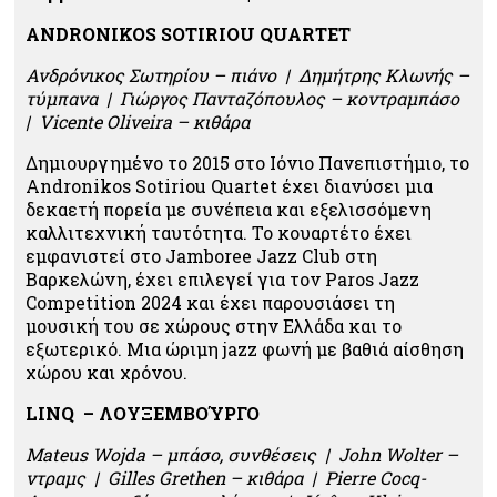
ANDRONIKOS SOTIRIOU QUARTET
Ανδρόνικος Σωτηρίου – πιάνο | Δημήτρης Κλωνής –
τύμπανα | Γιώργος Πανταζόπουλος – κοντραμπάσο
| Vicente Oliveira – κιθάρα
Δημιουργημένο το 2015 στο Ιόνιο Πανεπιστήμιο, το
Andronikos Sotiriou Quartet έχει διανύσει μια
δεκαετή πορεία με συνέπεια και εξελισσόμενη
καλλιτεχνική ταυτότητα. Το κουαρτέτο έχει
εμφανιστεί στο Jamboree Jazz Club στη
Βαρκελώνη, έχει επιλεγεί για τον Paros Jazz
Competition 2024 και έχει παρουσιάσει τη
μουσική του σε χώρους στην Ελλάδα και το
εξωτερικό. Μια ώριμη jazz φωνή με βαθιά αίσθηση
χώρου και χρόνου.
LINQ – ΛΟΥΞΕΜΒΟΎΡΓΟ
Mateus Wojda – μπάσο, συνθέσεις | John Wolter –
ντραμς | Gilles Grethen – κιθάρα | Pierre Cocq-