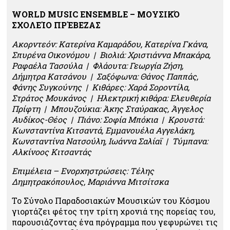
WORLD
MUSIC ENSEMBLE – ΜΟΥΣΙΚΌ
ΣΧΟΛΕΊΟ ΠΡΈΒΕΖΑΣ
Ακορντεόν: Κατερίνα Καμαράδου, Κατερίνα Γκάνα,
Σπυρένα Οικονόμου | Βιολιά: Χριστιάννα Μπακάρα,
Ραφαέλα Τασούλα | Φλάουτα: Γεωργία Ζήση,
Δήμητρα Κατσάνου | Σαξόφωνα: Θάνος Παππάς,
Φάνης Συγκούνης | Κιθάρες: Χαρά Σοροντίλα,
Στράτος Μουκάνος | Ηλεκτρική κιθάρα: Ελευθερία
Πρίφτη | Μπουζούκια: Άκης Σταύρακας, Άγγελος
Αυδίκος-Θέος | Πιάνο: Σοφία Μπόκια | Κρουστά:
Κωνσταντίνα Κιτσαντά, Εμμανουέλα Αγγελάκη,
Κωνσταντίνα Νατσούλη, Ιωάννα Σαλίαϊ | Τύμπανα:
Αλκίνοος Κιτσαντάς
Επιμέλεια – Ενορχηστρώσεις: Τέλης
Δημητρακόπουλος, Μαριάννα Μιτσίτσκα
Το Σύνολο Παραδοσιακών Μουσικών του Κόσμου
γιορτάζει φέτος την τρίτη χρονιά της πορείας του,
παρουσιάζοντας ένα πρόγραμμα που γεφυρώνει τις