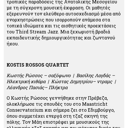
τροπικές παραδόσεις της Ανατολικής Μεσογείου
με τη σύγχρονη μουσική έκφραση. Οι μαθητές
εξερευνούν τον ελεύθερο αυτοσχεδιασμό μέσα από
ενορχηστρώσεις που ισορροπούν ανάμεσα στα
τοπικά ιδιώματα και τις αισθητικές προεκτάσεις
του Third Stream Jazz. Μια ξεχωριστή βραδιά
εκπαιδευτικής δημιουργικότητας και ζωντανού
ήχου.
KOSTIS ROSSOS QUARTET
Κωστής Ρώσσος – σαξόφωνο | Βασίλης Λαγδάς –
Ηλεκτρική κιθάρα | Κώστας Δημητρίου– ντραμς |
Λέανδρος Πασιάς– Πλήκτρα
Ο Κωστής Ρώσσος γεννήθηκε στην Πρέβεζα,
ολοκλήρωσε τις σπουδές του στο Maastricht
Conservatorium και σήμερα ζει στο Εδιμβούργο,
όπου συμμετέχει ενεργά στη τζαζ σκηνή της
πόλης. Τον Μάη επιστρέφει με μουσικούς της
ελληνικής τζαζ σκηνής και πρωτότυπες δικές του