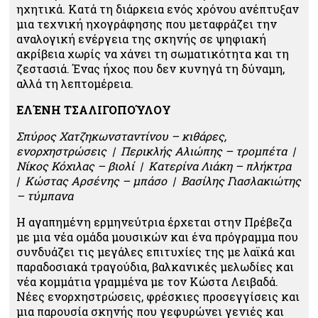
ηχητικά. Κατά τη διάρκεια ενός χρόνου ανέπτυξαν
μια τεχνική ηχογράφησης που μεταφράζει την
αναλογική ενέργεια της σκηνής σε ψηφιακή
ακρίβεια χωρίς να χάνει τη σωματικότητα και τη
ζεστασιά. Ένας ήχος που δεν κυνηγά τη δύναμη,
αλλά τη λεπτομέρεια.
ΕΛΈΝΗ ΤΣΑΛΙΓΟΠΟΎΛΟΥ
Σπύρος Χατζηκωνσταντίνου – κιθάρες,
ενορχηστρώσεις | Περικλής Αλιώπης – τρομπέτα |
Νίκος Κόχιλας – βιολί | Κατερίνα Λιάκη – πλήκτρα
| Κώστας Αρσένης – μπάσο | Βασίλης Γιασλακιώτης
– τύμπανα
Η αγαπημένη ερμηνεύτρια έρχεται στην Πρέβεζα
με μια νέα ομάδα μουσικών και ένα πρόγραμμα που
συνδυάζει τις μεγάλες επιτυχίες της με λαϊκά και
παραδοσιακά τραγούδια, βαλκανικές μελωδίες και
νέα κομμάτια γραμμένα με τον Κώστα Λειβαδά.
Νέες ενορχηστρώσεις, φρέσκιες προσεγγίσεις και
μια παρουσία σκηνής που γεφυρώνει γενιές και