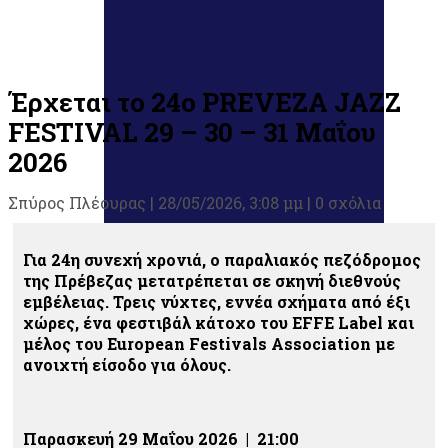
Έρχεται το 24ο PREVEZA JAZZ
FESTIVAL 29 – 30 – 31 Μαΐου
2026
Σπύρος Πλέουρας
|
28/05/2026, 3:08 μμ |
0 σχόλια
Για 24η συνεχή χρονιά, ο παραλιακός πεζόδρομος
της Πρέβεζας μετατρέπεται σε σκηνή διεθνούς
εμβέλειας. Τρεις νύχτες, εννέα σχήματα από έξι
χώρες, ένα φεστιβάλ κάτοχο του EFFE Label και
μέλος του European Festivals Association με
ανοιχτή είσοδο για όλους.
Παρασκευή 29 Μαΐου 2026 | 21:00