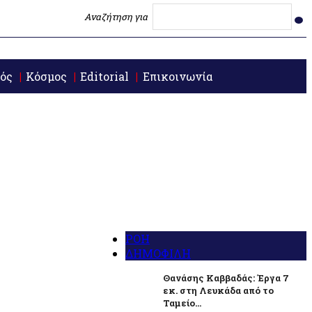
Αναζήτηση για
ός
Κόσμος
Editorial
Επικοινωνία
ΡΟΗ
ΔΗΜΟΦΙΛΗ
Θανάσης Καββαδάς: Έργα 7
εκ. στη Λευκάδα από το
Ταμείο...