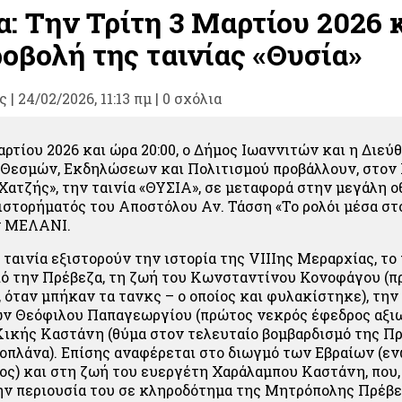
α: Την Τρίτη 3 Μαρτίου 2026 
οβολή της ταινίας «Θυσία»
ς
|
24/02/2026, 11:13 πμ |
0 σχόλια
αρτίου 2026 και ώρα 20:00, ο Δήμος Ιωαννιτών και η Διεύ
Θεσμών, Εκδηλώσεων και Πολιτισμού προβάλλουν, στον 
Χατζής», την ταινία «ΘΥΣΙΑ», σε μεταφορά στην μεγάλη ο
ιστορήματός του Αποστόλου Αν. Τάσση «Το ρολόι μέσα σ
ν ΜΕΛΑΝΙ.
η ταινία εξιστορούν την ιστορία της VIIIης Μεραρχίας, το
ό την Πρέβεζα, τη ζωή του Κωνσταντίνου Κονοφάγου (π
 όταν μπήκαν τα τανκς – ο οποίος και φυλακίστηκε), την
ν Θεόφιλου Παπαγεωργίου (πρώτος νεκρός έφεδρος αξιω
 Κικής Καστάνη (θύμα στον τελευταίο βομβαρδισμό της Πρ
οπλάνα). Επίσης αναφέρεται στο διωγμό των Εβραίων (εν
μος) και στη ζωή του ευεργέτη Χαράλαμπου Καστάνη, που,
την περιουσία του σε κληροδότημα της Μητρόπολης Πρέβ