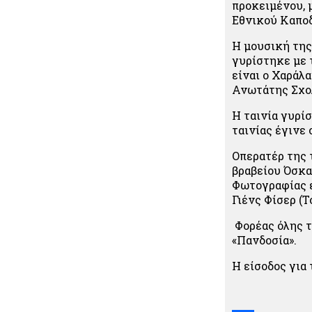
προκειμένου, 
Εθνικού Καπο
Η μουσική της
γυρίστηκε με 
είναι ο Χαράλ
Ανωτάτης Σχο
Η ταινία γυρί
ταινίας έγινε 
Οπερατέρ της 
βραβείου Όσκα
Φωτογραφίας ε
Γιένς Φίσερ (Τ
Φορέας όλης τ
«Πανδοσία».
Η είσοδος για 