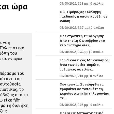
και ώρα
05/08/2026, 7:18 μμ |
0 σχόλια
Π.Ε. Πρέβεζας : Σύλληψη
ημεδαπής η οποία προέβη σε
καύση...
05/08/2026, 5:37 μμ |
0 σχόλια
Ηλεκτρονική τιμολόγηση:
Από την 1η Οκτωβρίου στο
θυνση
νέο σύστημα όλες...
Πολιτιστικό
05/08/2026, 2:22 μμ |
0 σχόλια
θόνη του
το σύννεφο»
Εξωδικαστικός Μηχανισμός:
Άνω των 20 δισ. ευρώ οι
ρυθμίσεις οφειλών...
 πέρασμα του
05/08/2026, 2:13 μμ |
0 σχόλια
ρύτανη του
 αυτοθυσία
Θεσπρωτία: Συνελήφθη να
ματικός, το
προβαίνει σε τοποθέτηση
κεραίας κινητής τηλεφωνίας
έβεζας από τα
σε...
ώ είχε ήδη
 με τη διαθήκη
05/08/2026, 2:06 μμ |
0 σχόλια
εζας
Πρέβεζα: Αντιρατσιστικό