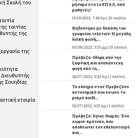
ική Σχολή του
μήνυμα στο 1ο ΕΠΑΛ, από
μαθητές!
15/10/2015, 7:46 πμ |
20 σχόλια
ταινία
ης ταινίας
Κηδεύτηκε με δαπάνη του
υθυντής της
γραφείου τελετών: Η μεγάλη
λαϊκή φωνή,...
05/08/2023, 3:15 μμ |
10 σχόλια
ξεργασία της
Πρέβεζα: Θλίψη από την
ξαφνική και αναπάντεχη
φιότητα
φυγή από τη...
ώ Διευθυντής
26/07/2023, 9:29 πμ |
1 σχόλιο
ης Σουηδίας
Τα εύσημα στον Πρεβεζάνο
αστυνομικό που έσωσε το
μικρό παιδί...
αστική εταιρία
18/07/2023, 6:15 μμ |
1 σχόλιο
Πρέβεζα: Άγιος Θωμάς: Ένα
χωριό-πρότυπο, που
αποθεώνει τον εθελοντισμό
και...