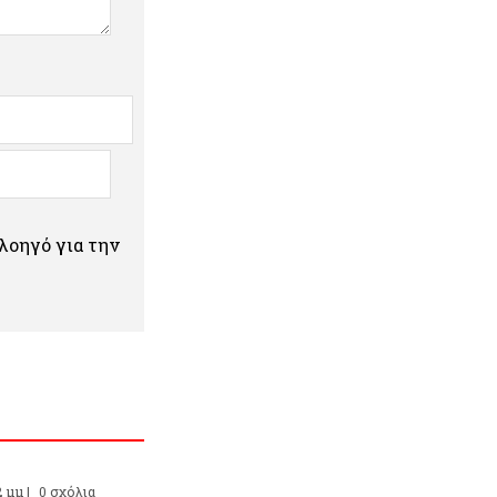
πλοηγό για την
2 μμ |
0 σχόλια