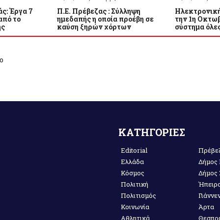
ς: Έργα 7
Π.Ε. Πρέβεζας : Σύλληψη
Ηλεκτρονική
από το
ημεδαπής η οποία προέβη σε
την 1η Οκτωβ
ης
καύση ξηρών χόρτων
σύστημα όλες
ο
ΚΑΤΗΓΟΡΙΕΣ
Editorial
Πρέβε
Ελλάδα
Δήμος
Κόσμος
Δήμος
Πολιτική
Ήπειρ
Πολιτισμός
Γιάννε
Κοινωνία
Άρτα
Αθλητικά
Θεσπρ