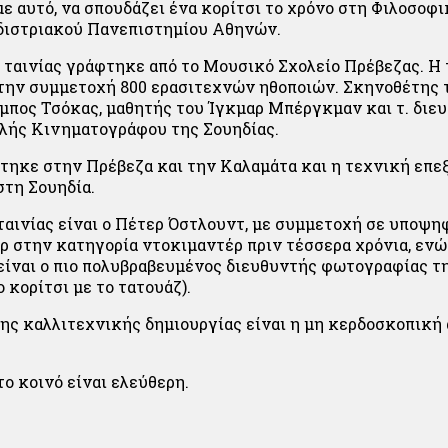
με αυτό, να σπουδάζει ένα κορίτσι το χρόνο στη Φιλοσοφ
διστριακού Πανεπιστημίου Αθηνών.
 ταινίας γράφτηκε από το Μουσικό Σχολείο Πρέβεζας. Η 
την συμμετοχή 800 ερασιτεχνών ηθοποιών. Σκηνοθέτης τ
αμπος Τσόκας, μαθητής του Ίγκμαρ Μπέργκμαν και τ. διε
λής Κινηματογράφου της Σουηδίας.
στηκε στην Πρέβεζα και την Καλαμάτα και η τεχνική επε
στη Σουηδία.
ταινίας είναι ο Πέτερ Όστλουντ, με συμμετοχή σε υποψη
ρ στην κατηγορία ντοκιμαντέρ πριν τέσσερα χρόνια, εν
ίναι ο πιο πολυβραβευμένος διευθυντής φωτογραφίας τ
ο κορίτσι με το τατουάζ).
ης καλλιτεχνικής δημιουργίας είναι η μη κερδοσκοπική 
το κοινό είναι ελεύθερη.