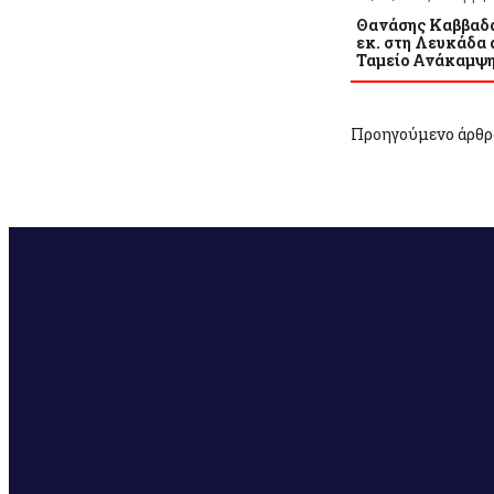
Θανάσης Καββαδά
εκ. στη Λευκάδα 
Ταμείο Ανάκαμψ
Προηγούμενο άρθρ