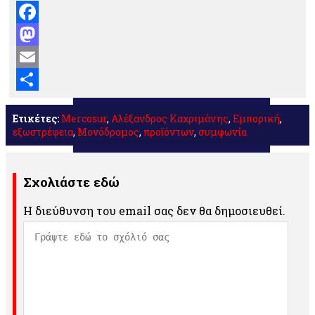
Facebook
Mastodon
Email
Μοιραστείτε
Ετικέτες:
Mercosur
,
Αλέξανδρος Καχριμάνης
,
Εμπορική
,
εξωστρέφεια
,
Μονόδρομος
,
προϊόντων
,
συμφωνία
Σχολιάστε εδώ
Η διεύθυνση του email σας δεν θα δημοσιευθεί.