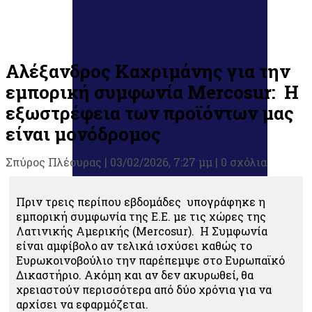
Αλέξανδρος Καχριμάνης για την
εμπορική συμφωνία Mercosur: Η
εξωστρέφεια των προϊόντων μας
είναι μονόδρομος
Σπύρος Πλέουρας
|
03/02/2026, 7:27 μμ |
0 σχόλια
Πριν τρεις περίπου εβδομάδες υπογράφηκε η
εμπορική συμφωνία της Ε.Ε. με τις χώρες της
Λατινικής Αμερικής (Mercosur). H Συμφωνία
είναι αμφίβολο αν τελικά ισχύσει καθώς το
Ευρωκοινοβούλιο την παρέπεμψε στο Ευρωπαϊκό
Δικαστήριο. Ακόμη και αν δεν ακυρωθεί, θα
χρειαστούν περισσότερα από δύο χρόνια για να
αρχίσει να εφαρμόζεται.