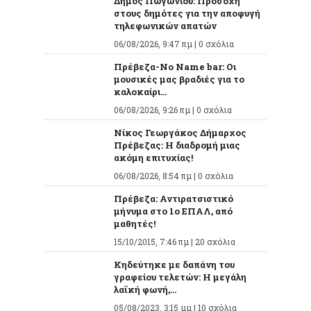
Δήμος Πωγωνίου: Προσοχή
στους δημότες για την αποφυγή
τηλεφωνικών απατών
06/08/2026, 9:47 πμ |
0 σχόλια
Πρέβεζα-No Name bar: Οι
μουσικές μας βραδιές για το
καλοκαίρι...
06/08/2026, 9:26 πμ |
0 σχόλια
Νίκος Γεωργάκος Δήμαρχος
Πρέβεζας: Η διαδρομή μιας
ακόμη επιτυχίας!
06/08/2026, 8:54 πμ |
0 σχόλια
Πρέβεζα: Αντιρατσιστικό
μήνυμα στο 1ο ΕΠΑΛ, από
μαθητές!
15/10/2015, 7:46 πμ |
20 σχόλια
Κηδεύτηκε με δαπάνη του
γραφείου τελετών: Η μεγάλη
λαϊκή φωνή,...
05/08/2023, 3:15 μμ |
10 σχόλια