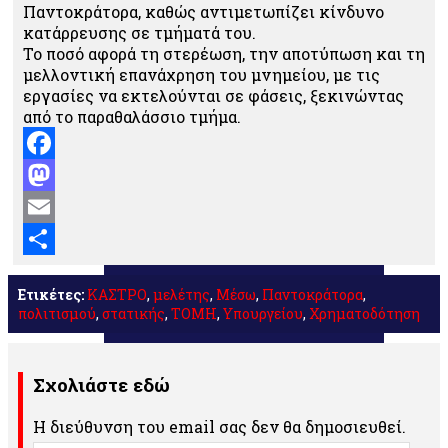
Παντοκράτορα, καθώς αντιμετωπίζει κίνδυνο
κατάρρευσης σε τμήματά του.
Το ποσό αφορά τη στερέωση, την αποτύπωση και τη
μελλοντική επανάχρηση του μνημείου, με τις
εργασίες να εκτελούνται σε φάσεις, ξεκινώντας
από το παραθαλάσσιο τμήμα.
Facebook
Mastodon
Email
Μοιραστείτε
Ετικέτες:
ΚΑΣΤΡΟ
,
μελέτης
,
Μέσω
,
Παντοκράτορα
,
πολιτισμού
,
στατικής
,
ΤΟΜΗ
,
Υπουργείου
,
Χρηματοδότηση
Σχολιάστε εδώ
Η διεύθυνση του email σας δεν θα δημοσιευθεί.