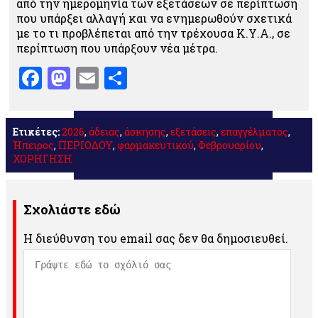
από την ημερομηνία των εξετάσεων σε περίπτωση
που υπάρξει αλλαγή και να ενημερωθούν σχετικά
με το τι προβλέπεται από την τρέχουσα Κ.Υ.Α., σε
περίπτωση που υπάρξουν νέα μέτρα.
Facebook
Mastodon
Email
Μοιραστείτε
Ετικέτες:
2026
,
άδειας
,
άσκησης
,
εξετάσεις
,
επαγγέλματος
,
Ήπειρος
,
ΠΕΡΙΟΔΟΥ
,
φαρμακευτικού
,
Φεβρουαρίου
,
ΧΟΡΗΓΗΣΗ
Σχολιάστε εδώ
Η διεύθυνση του email σας δεν θα δημοσιευθεί.