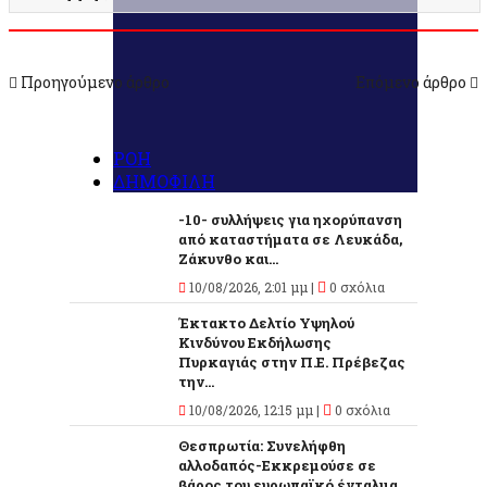
Προηγούμενο άρθρο
Επόμενο άρθρο
ΡΟΗ
ΔΗΜΟΦΙΛΗ
-10- συλλήψεις για ηχορύπανση
από καταστήματα σε Λευκάδα,
Ζάκυνθο και...
10/08/2026, 2:01 μμ |
0 σχόλια
Έκτακτο Δελτίο Υψηλού
Κινδύνου Εκδήλωσης
Πυρκαγιάς στην Π.Ε. Πρέβεζας
την...
10/08/2026, 12:15 μμ |
0 σχόλια
Θεσπρωτία: Συνελήφθη
αλλοδαπός-Εκκρεμούσε σε
βάρος του ευρωπαϊκό ένταλμα