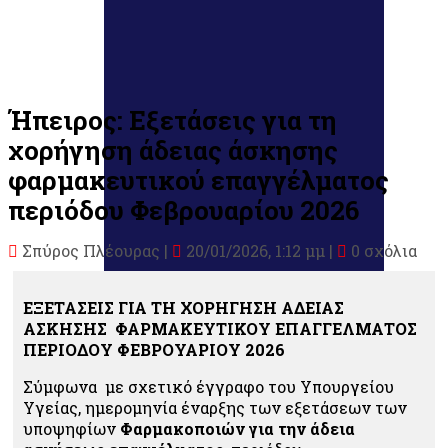
Ήπειρος: Εξετάσεις για τη
χορήγηση άδειας άσκησης
φαρμακευτικού επαγγέλματος
περιόδου Φεβρουαρίου 2026
Σπύρος Πλέουρας
|
20/01/2026, 1:12 μμ |
0 σχόλια
ΕΞΕΤΑΣΕΙΣ ΓΙΑ ΤΗ ΧΟΡΗΓΗΣΗ ΑΔΕΙΑΣ
ΑΣΚΗΣΗΣ ΦΑΡΜΑΚΕΥΤΙΚΟΥ ΕΠΑΓΓΕΛΜΑΤΟΣ
ΠΕΡΙΟΔΟΥ ΦΕΒΡΟΥΑΡΙΟΥ 2026
Σύμφωνα με σχετικό έγγραφο του Υπουργείου
Υγείας, ημερομηνία
έναρξης
των εξετάσεων των
υποψηφίων
Φαρμακοποιών
για την άδεια