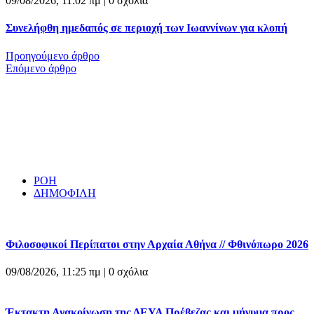
09/08/2026, 11:02 πμ |
0 σχόλια
Συνελήφθη ημεδαπός σε περιοχή των Ιωαννίνων για κλοπή
Προηγούμενο άρθρο
Επόμενο άρθρο
ΡΟΗ
ΔΗΜΟΦΙΛΗ
Φιλοσοφικοί Περίπατοι στην Αρχαία Αθήνα // Φθινόπωρο 2026
09/08/2026, 11:25 πμ |
0 σχόλια
Έκτακτη Ανακοίνωση της ΔΕΥΑ Πρέβεζας και μήνυμα προς