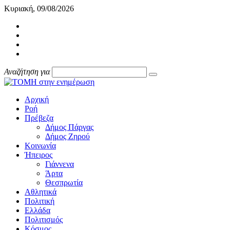
Κυριακή, 09/08/2026
Αναζήτηση για
Αρχική
Ροή
Πρέβεζα
Δήμος Πάργας
Δήμος Ζηρού
Κοινωνία
Ήπειρος
Γιάννενα
Άρτα
Θεσπρωτία
Αθλητικά
Πολιτική
Ελλάδα
Πολιτισμός
Κόσμος