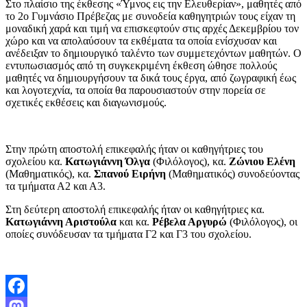
Στο πλαίσιο της έκθεσης «Ύμνος εις την Ελευθερίαν», μαθητές από
το 2ο Γυμνάσιο Πρέβεζας με συνοδεία καθηγητριών τους είχαν τη
μοναδική χαρά και τιμή να επισκεφτούν στις αρχές Δεκεμβρίου τον
χώρο και να απολαύσουν τα εκθέματα τα οποία ενίσχυσαν και
ανέδειξαν το δημιουργικό ταλέντο των συμμετεχόντων μαθητών. Ο
εντυπωσιασμός από τη συγκεκριμένη έκθεση ώθησε πολλούς
μαθητές να δημιουργήσουν τα δικά τους έργα, από ζωγραφική έως
και λογοτεχνία, τα οποία θα παρουσιαστούν στην πορεία σε
σχετικές εκθέσεις και διαγωνισμούς.
Στην πρώτη αποστολή επικεφαλής ήταν οι καθηγήτριες του
σχολείου κα.
Κατωγιάννη Όλγα
(Φιλόλογος), κα.
Ζώνιου Ελένη
(Μαθηματικός), κα.
Σπανού Ειρήνη
(Μαθηματικός) συνοδεύοντας
τα τμήματα Α2 και Α3.
Στη δεύτερη αποστολή επικεφαλής ήταν οι καθηγήτριες κα.
Κατωγιάννη Αριστούλα
και κα.
Ρέβελα Αργυρώ
(Φιλόλογος), οι
οποίες συνόδευσαν τα τμήματα Γ2 και Γ3 του σχολείου.