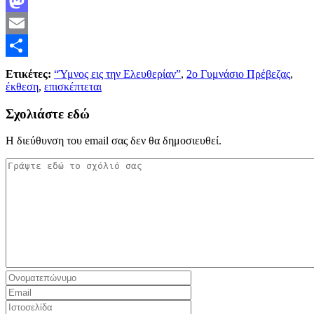
Facebook
Mastodon
Email
Μοιραστείτε
Ετικέτες:
“Ύμνος εις την Ελευθερίαν”
,
2ο Γυμνάσιο Πρέβεζας
,
έκθεση
,
επισκέπτεται
Σχολιάστε εδώ
Η διεύθυνση του email σας δεν θα δημοσιευθεί.