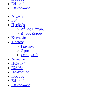
Editorial
Επικοινωνία
Αρχική
Ροή
Πρέβεζα
Δήμος Πάργας
Δήμος Ζηρού
Κοινωνία
Ήπειρος
Γιάννενα
Άρτα
Θεσπρωτία
Αθλητικά
Πολιτική
Ελλάδα
Πολιτισμός
Κόσμος
Editorial
Επικοινωνία