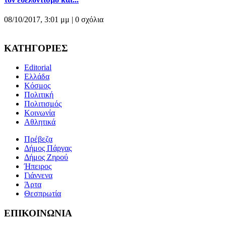
08/10/2017, 3:01 μμ |
0 σχόλια
ΚΑΤΗΓΟΡΙΕΣ
Editorial
Ελλάδα
Κόσμος
Πολιτική
Πολιτισμός
Κοινωνία
Αθλητικά
Πρέβεζα
Δήμος Πάργας
Δήμος Ζηρού
Ήπειρος
Γιάννενα
Άρτα
Θεσπρωτία
ΕΠΙΚΟΙΝΩΝΙΑ