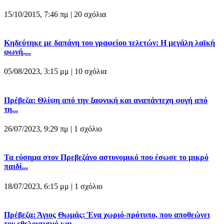
15/10/2015, 7:46 πμ |
20 σχόλια
Κηδεύτηκε με δαπάνη του γραφείου τελετών: Η μεγάλη λαϊκή
φωνή,...
05/08/2023, 3:15 μμ |
10 σχόλια
Πρέβεζα: Θλίψη από την ξαφνική και αναπάντεχη φυγή από
τη...
26/07/2023, 9:29 πμ |
1 σχόλιο
Τα εύσημα στον Πρεβεζάνο αστυνομικό που έσωσε το μικρό
παιδί...
18/07/2023, 6:15 μμ |
1 σχόλιο
Πρέβεζα: Άγιος Θωμάς: Ένα χωριό-πρότυπο, που αποθεώνει
τον εθελοντισμό και...