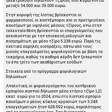
ηλεκτρολόγοι δηλώνουν τζίρους που κυμαίνονται
μεταξύ 34.000 και 39.000 ευρώ.
Στην κορυφή της λίστας βρίσκονται οι
φαρμακοποιοί, οι καπνέμποροι και οι πρατηριούχοι
καυσίμων με υψηλούς μέσους τζίρους, ενώ στην
τελευταία θέση βρίσκονται οι επαγγελματίες που
ασχολούνται με την επισκευή ρολογιών και
κοσμημάτων, με μέσο τζίρο 5.238 ευρώ. Παρά τις
σχετικά χαμηλές εισπράξεις, πάνω από τους
μισούς επαγγελματίες φορολογούνται με βάση τα
τεκμήρια, καθώς τα καθαρά κέρδη δεν ξεπερνούν
το ένα τρίτο των ακαθάριστων εσόδων.
Στοιχεία από το πρόγραμμα φορολογικών
δηλώσεων:
Αναλυτικά, οι φορολογούμενοι του χονδρικού
εμπορίου καπνού δήλωσαν μέσο ετήσιο τζίρο 1,21
εκατ. ευρώ για το 2024, ενώ στο λιανικό εμπόριο
καυσίμων ο μέσος κύκλος εργασιών των 3.248
επαγγελματιών ήταν 628.592 ευρώ, χαμηλότερος
από τα προηγούμενα έτη. Στη βιομηχανία