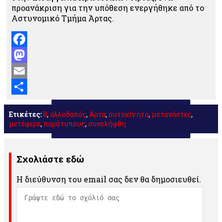
προανάκριση για την υπόθεση ενεργήθηκε από το
Αστυνομικό Τμήμα Άρτας.
Facebook
Mastodon
Email
Μοιραστείτε
Ετικέτες:
8
,
αλλοδαπός
,
Άρτα
,
αυτοκίνητο
,
μετανάστες
,
μετέφερε
,
παράτυπους
,
συνελήφθη
Σχολιάστε εδώ
Η διεύθυνση του email σας δεν θα δημοσιευθεί.