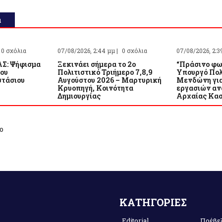
α
0 σχόλια
07/08/2026, 2:44 μμ |
0 σχόλια
07/08/2026, 2:3
Σ: Ψήφισμα
Ξεκινάει σήμερα το 2ο
“Πράσινο φω
του
Πολιτιστικό Τριήμερο 7,8,9
Υπουργό Πολ
τάσιου
Αυγούστου 2026 – Μαρτυρική
Μενδώνη για
Κρυοπηγή, Κοινότητα
εργασιών αν
Δημιουργίας
Αρχαίας Κα
ο
ΚΑΤΗΓΟΡΙΕΣ
Editorial
Πρέβε