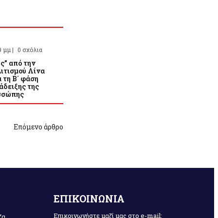
9 μμ |
0 σχόλια
ς” από την
ιτισμού Λίνα
 τη Β΄ φάση
άδειξης της
σσώπης
Επόμενο άρθρο
ΕΠΙΚΟΙΝΩΝΙΑ
Επικοινωνήστε μαζί μας στο e-mail:
ζα