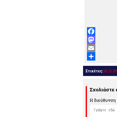
Facebook
Mastodon
Email
Μοιραστείτε
Ετικέτες:
16.12.2
Σχολιάστε
Η διεύθυνση 