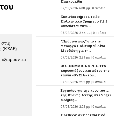
Παμπουκίδη
 του
07/08/2026, 6:08 μμ |
0 σχόλια
Ξεκινάει σήμερα το 2ο
Πολιτιστικό Τριήμερο 7,8,9
Αυγούστου 2026 –...
07/08/2026, 2:44 μμ |
0 σχόλια
“Πράσινο φως” από την
 στις
Υπουργό Πολιτισμού Λίνα
 (ΚΕΔΕ),
Μενδώνη για τη...
07/08/2026, 2:39 μμ |
0 σχόλια
` εξαιρούνται
Οι CINEMARINA NIGHTS
παρουσιάζουν και φέτος την
ταινία «ΘΥΣΙΑ» του...
07/08/2026, 2:32 μμ |
0 σχόλια
Εργασίες για την προστασία
της Κυανής Ακτής σχεδιάζει
ο Δήμος...
07/08/2026, 2:02 μμ |
0 σχόλια
Πρέβεζα: Αντιρατσιστικό