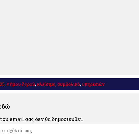
025
,
Δήμου Ζηρού
,
κλείσιμο
,
συμβολικό
,
υπηρεσιών
 εδώ
του email σας δεν θα δημοσιευθεί.