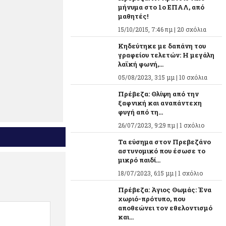
μήνυμα στο 1ο ΕΠΑΛ, από
μαθητές!
15/10/2015, 7:46 πμ |
20 σχόλια
Κηδεύτηκε με δαπάνη του
γραφείου τελετών: Η μεγάλη
λαϊκή φωνή,...
05/08/2023, 3:15 μμ |
10 σχόλια
Πρέβεζα: Θλίψη από την
ξαφνική και αναπάντεχη
φυγή από τη...
26/07/2023, 9:29 πμ |
1 σχόλιο
Τα εύσημα στον Πρεβεζάνο
αστυνομικό που έσωσε το
μικρό παιδί...
18/07/2023, 6:15 μμ |
1 σχόλιο
Πρέβεζα: Άγιος Θωμάς: Ένα
χωριό-πρότυπο, που
αποθεώνει τον εθελοντισμό
και...