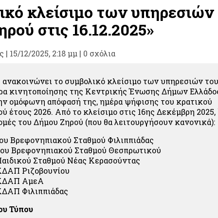
ικό κλείσιμο των υπηρεσιών
ρού στις 16.12.2025»
ς
|
15/12/2025, 2:18 μμ |
0 σχόλια
 ανακοινώνει το συμβολικό κλείσιμο των υπηρεσιών του
μέρα κινητοποίησης της Κεντρικής Ένωσης Δήμων Ελλάδος
ην ομόφωνη απόφασή της, ημέρα ψήφισης του κρατικού
ύ έτους 2026. Από το κλείσιμο στις 16
ης
Δεκέμβρη 2025,
ομές του Δήμου Ζηρού (που θα λειτουργήσουν κανονικά):
ου
Βρεφονηπιακού Σταθμού Φιλιππιάδας
ου
Βρεφονηπιακού Σταθμού Θεσπρωτικού
Παιδικού Σταθμού Νέας Κερασούντας
ΚΔΑΠ Ριζοβουνίου
 ΚΔΑΠ ΑμεΑ
ΚΔΑΠ Φιλιππιάδας
ου Τύπου