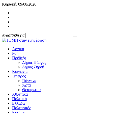
Κυριακή, 09/08/2026
Αναζήτηση για
Αρχική
Ροή
Πρέβεζα
Δήμος Πάργας
Δήμος Ζηρού
Κοινωνία
Ήπειρος
Γιάννενα
Άρτα
Θεσπρωτία
Αθλητικά
Πολιτική
Ελλάδα
Πολιτισμός
Κόσμος