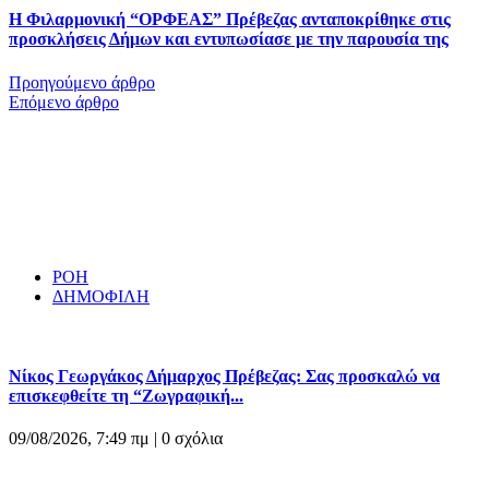
Η Φιλαρμονική “ΟΡΦΕΑΣ” Πρέβεζας ανταποκρίθηκε στις
προσκλήσεις Δήμων και εντυπωσίασε με την παρουσία της
Προηγούμενο άρθρο
Επόμενο άρθρο
ΡΟΗ
ΔΗΜΟΦΙΛΗ
Νίκος Γεωργάκος Δήμαρχος Πρέβεζας: Σας προσκαλώ να
επισκεφθείτε τη “Ζωγραφική...
09/08/2026, 7:49 πμ |
0 σχόλια