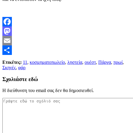
Facebook
Mastodon
Email
Μοιραστείτε
Ετικέτες:
11
,
κοσμηματοπωλείο
,
ληστεία
,
ουέστ
,
Πάργα
,
πρωί
,
Σκηνές
,
φάρ
Σχολιάστε εδώ
Η διεύθυνση του email σας δεν θα δημοσιευθεί.