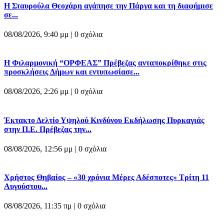
Η Σταυρούλα Θεοχάρη αγάπησε την Πάργα και τη διαφήμισε
σε...
08/08/2026, 9:40 μμ |
0 σχόλια
Η Φιλαρμονική “ΟΡΦΕΑΣ” Πρέβεζας ανταποκρίθηκε στις
προσκλήσεις Δήμων και εντυπωσίασε...
08/08/2026, 2:26 μμ |
0 σχόλια
Έκτακτο Δελτίο Υψηλού Κινδύνου Εκδήλωσης Πυρκαγιάς
στην Π.Ε. Πρέβεζας την...
08/08/2026, 12:56 μμ |
0 σχόλια
Χρήστος Θηβαίος – «30 χρόνια Μέρες Αδέσποτες» Τρίτη 11
Αυγούστου...
08/08/2026, 11:35 πμ |
0 σχόλια