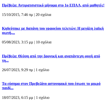
Πρέβεζα: Αντιρατσιστικό μήνυμα στο 1ο ΕΠΑΛ, από μαθητές!
15/10/2015, 7:46 πμ |
20 σχόλια
Κηδεύτηκε με δαπάνη του γραφείου τελετών: Η μεγάλη λαϊκή
φωνή,...
05/08/2023, 3:15 μμ |
10 σχόλια
Πρέβεζα: Θλίψη από την ξαφνική και αναπάντεχη φυγή από
τη...
26/07/2023, 9:29 πμ |
1 σχόλιο
Τα εύσημα στον Πρεβεζάνο αστυνομικό που έσωσε το μικρό
παιδί...
18/07/2023, 6:15 μμ |
1 σχόλιο