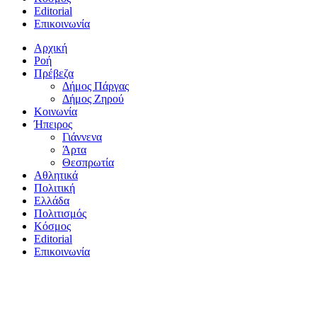
Editorial
Επικοινωνία
Αρχική
Ροή
Πρέβεζα
Δήμος Πάργας
Δήμος Ζηρού
Κοινωνία
Ήπειρος
Γιάννενα
Άρτα
Θεσπρωτία
Αθλητικά
Πολιτική
Ελλάδα
Πολιτισμός
Κόσμος
Editorial
Επικοινωνία