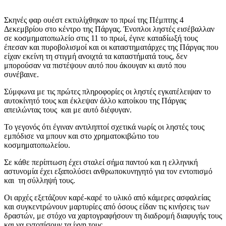
Σκηνές φαρ ουέστ εκτυλίχθηκαν το πρωί της Πέμπτης 4
Δεκεμβρίου στο κέντρο της Πάργας. Ένοπλοι ληστές εισέβαλλαν
σε κοσμηματοπωλείο στις 11 το πρωί, έγινε καταδίωξή τους
έπεσαν και πυροβολισμοί και οι καταστηματάρχες της Πάργας που
είχαν εκείνη τη στιγμή ανοιχτά τα καταστήματά τους, δεν
μπορούσαν να πιστέψουν αυτό που άκουγαν κι αυτό που
συνέβαινε.
Σύμφωνα με τις πρώτες πληροφορίες οι ληστές εγκατέλειψαν το
αυτοκίνητό τους και έκλεψαν άλλο κατοίκου της Πάργας
απειλώντας τους και με αυτό διέφυγαν.
Το γεγονός ότι έγιναν αντιληπτοί σχετικά νωρίς οι ληστές τους
εμπόδισε να μπουν και στο χρηματοκιβώτιο του
κοσμηματοπωλείου.
Σε κάθε περίπτωση έχει σταλεί σήμα παντού και η ελληνική
αστυνομία έχει εξαπολύσει ανθρωποκυνηγητό για τον εντοπισμό
και τη σύλληψή τους.
Οι αρχές εξετάζουν καρέ-καρέ το υλικό από κάμερες ασφαλείας
και συγκεντρώνουν μαρτυρίες από όσους είδαν τις κινήσεις των
δραστών, με στόχο να χαρτογραφήσουν τη διαδρομή διαφυγής τους
και να εντοπίσουν τα ίχνη τους.