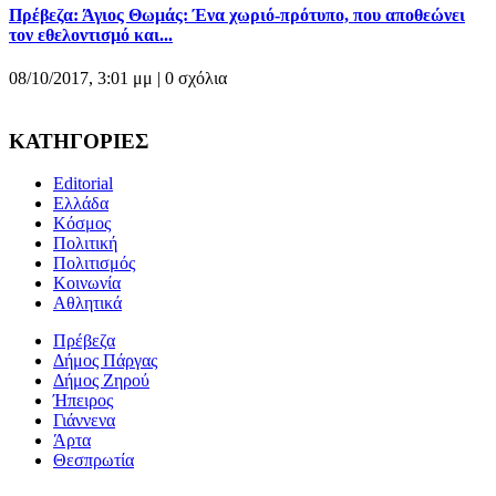
Πρέβεζα: Άγιος Θωμάς: Ένα χωριό-πρότυπο, που αποθεώνει
τον εθελοντισμό και...
08/10/2017, 3:01 μμ |
0 σχόλια
ΚΑΤΗΓΟΡΙΕΣ
Editorial
Ελλάδα
Κόσμος
Πολιτική
Πολιτισμός
Κοινωνία
Αθλητικά
Πρέβεζα
Δήμος Πάργας
Δήμος Ζηρού
Ήπειρος
Γιάννενα
Άρτα
Θεσπρωτία