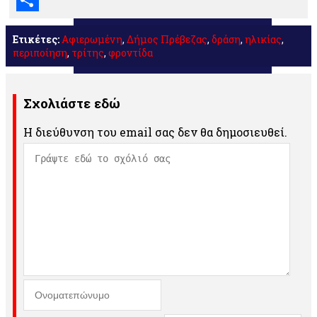
Μοιραστείτε
Ετικέτες:
Αφιερωμένη
,
Δήμος Πρέβεζας
,
δράση
,
ηλικίας
,
περιποίηση
,
τρίτης
,
φροντίδα
Σχολιάστε εδώ
Η διεύθυνση του email σας δεν θα δημοσιευθεί.