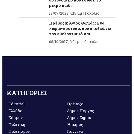
αστυνομικό που έσωσε το
μικρό παιδί...
18/07/2023, 6:15 μμ |
1 σχόλιο
Πρέβεζα: Άγιος Θωμάς: Ένα
χωριό-πρότυπο, που αποθεώνει
τον εθελοντισμό και...
08/10/2017, 3:01 μμ |
0 σχόλια
ΚΑΤΗΓΟΡΙΕΣ
Editorial
Πρέβεζα
Ελλάδα
Δήμος Πάργας
Κόσμος
Δήμος Ζηρού
Πολιτική
Ήπειρος
Πολιτισμός
Γιάννενα