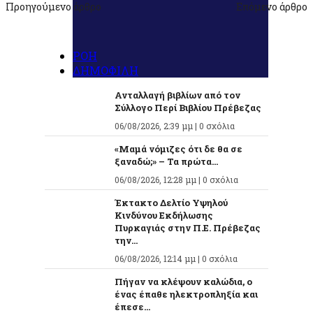
Προηγούμενο άρθρο
Επόμενο άρθρο
ΡΟΗ
ΔΗΜΟΦΙΛΗ
Ανταλλαγή βιβλίων από τον
Σύλλογο Περί Βιβλίου Πρέβεζας
06/08/2026, 2:39 μμ |
0 σχόλια
«Μαμά νόμιζες ότι δε θα σε
ξαναδώ;» – Τα πρώτα...
06/08/2026, 12:28 μμ |
0 σχόλια
Έκτακτο Δελτίο Υψηλού
Κινδύνου Εκδήλωσης
Πυρκαγιάς στην Π.Ε. Πρέβεζας
την...
06/08/2026, 12:14 μμ |
0 σχόλια
Πήγαν να κλέψουν καλώδια, ο
ένας έπαθε ηλεκτροπληξία και
έπεσε...