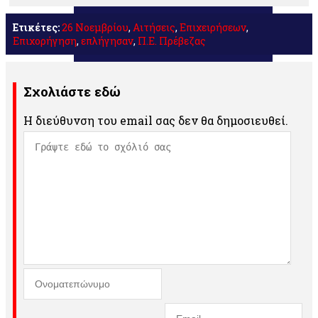
Μοιραστείτε
Ετικέτες:
26 Νοεμβρίου
,
Αιτήσεις
,
Επιχειρήσεων
,
Επιχορήγηση
,
επλήγησαν
,
Π.Ε. Πρέβεζας
Σχολιάστε εδώ
Η διεύθυνση του email σας δεν θα δημοσιευθεί.