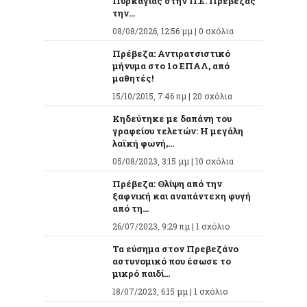
Πυρκαγιάς στην Π.Ε. Πρέβεζας
την...
08/08/2026, 12:56 μμ |
0 σχόλια
Πρέβεζα: Αντιρατσιστικό
μήνυμα στο 1ο ΕΠΑΛ, από
μαθητές!
15/10/2015, 7:46 πμ |
20 σχόλια
Κηδεύτηκε με δαπάνη του
γραφείου τελετών: Η μεγάλη
λαϊκή φωνή,...
05/08/2023, 3:15 μμ |
10 σχόλια
Πρέβεζα: Θλίψη από την
ξαφνική και αναπάντεχη φυγή
από τη...
26/07/2023, 9:29 πμ |
1 σχόλιο
Τα εύσημα στον Πρεβεζάνο
αστυνομικό που έσωσε το
μικρό παιδί...
18/07/2023, 6:15 μμ |
1 σχόλιο