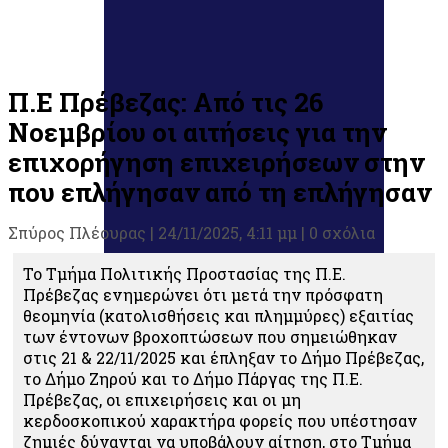
Π.Ε Πρέβεζας: Από τις 26
Νοεμβρίου οι αιτήσεις για την
επιχορήγηση επιχειρήσεων στην
που επλήγησαν από τη επλήγησαν
Σπύρος Πλέουρας
|
24/11/2025, 4:11 μμ |
0 σχόλια
Το Τμήμα Πολιτικής Προστασίας της Π.Ε.
Πρέβεζας ενημερώνει ότι μετά την πρόσφατη
θεομηνία (κατολισθήσεις και πλημμύρες) εξαιτίας
των έντονων βροχοπτώσεων που σημειώθηκαν
στις 21 & 22/11/2025 και έπληξαν το Δήμο Πρέβεζας,
το Δήμο Ζηρού και το Δήμο Πάργας της Π.Ε.
Πρέβεζας, οι επιχειρήσεις και οι μη
κερδοσκοπικού χαρακτήρα φορείς που υπέστησαν
ζημιές δύνανται να υποβάλουν αίτηση, στο Τμήμα