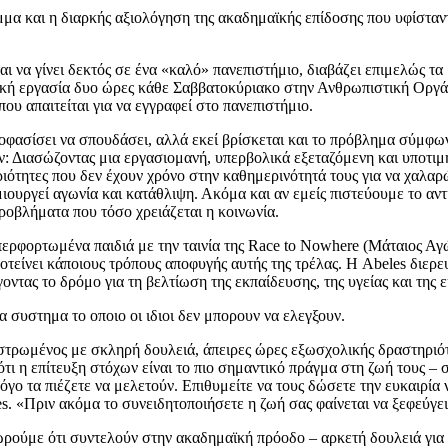
μα και η διαρκής αξιολόγηση της ακαδημαϊκής επίδοσης που υφίσταντα
αι να γίνει δεκτός σε ένα «καλό» πανεπιστήμιο, διαβάζει επιμελώς τα
ική εργασία δυο ώρες κάθε Σαββατοκύριακο στην Ανθρωπιστική Οργάν
ου απαιτείται για να εγγραφεί στο πανεπιστήμιο.
ποφασίσει να σπουδάσει, αλλά εκεί βρίσκεται και το πρόβλημα σύμφω
ν: Διασώζοντας μια εργασιομανή, υπερβολικά εξεταζόμενη και υποτιμη
ριότητες που δεν έχουν χρόνο στην καθημερινότητά τους για να χαλαρ
ιουργεί αγωνία και κατάθλιψη. Ακόμα και αν εμείς πιστεύουμε το αντί
προβλήματα που τόσο χρειάζεται η κοινωνία.
ερφορτωμένα παιδιά με την ταινία της Race to Nowhere (Μάταιος Αγών
οτείνει κάποιους τρόπους αποφυγής αυτής της τρέλας. Η Abeles διερε
ντας το δρόμο για τη βελτίωση της εκπαίδευσης, της υγείας και της ε
α συστημα το οποιο οι ιδιοι δεν μπορουν να ελεγξουν.
ι στρωμένος με σκληρή δουλειά, άπειρες ώρες εξωσχολικής δραστηριό
τι η επίτευξη στόχων είναι το πιο σημαντικό πράγμα στη ζωή τους – 
όγο τα πιέζετε να μελετούν. Επιθυμείτε να τους δώσετε την ευκαιρία
s. «Πριν ακόμα το συνειδητοποιήσετε η ζωή σας φαίνεται να ξεφεύγει
ρούμε ότι συντελούν στην ακαδημαϊκή πρόοδο – αρκετή δουλειά για τ