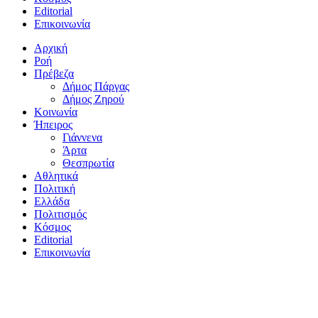
Editorial
Επικοινωνία
Αρχική
Ροή
Πρέβεζα
Δήμος Πάργας
Δήμος Ζηρού
Κοινωνία
Ήπειρος
Γιάννενα
Άρτα
Θεσπρωτία
Αθλητικά
Πολιτική
Ελλάδα
Πολιτισμός
Κόσμος
Editorial
Επικοινωνία