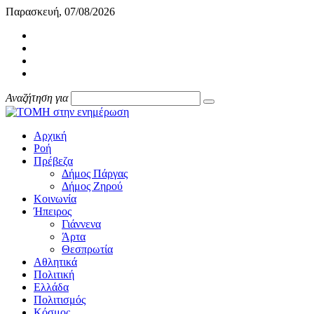
Παρασκευή, 07/08/2026
Αναζήτηση για
Αρχική
Ροή
Πρέβεζα
Δήμος Πάργας
Δήμος Ζηρού
Κοινωνία
Ήπειρος
Γιάννενα
Άρτα
Θεσπρωτία
Αθλητικά
Πολιτική
Ελλάδα
Πολιτισμός
Κόσμος