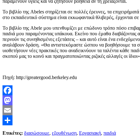
παραμένουν υγιείς και να ζητήσουν βοήθεια αν τη χρειάζονται.
Το βιβλίο της Abeles στηρίζεται σε πολλές έρευνες, τα επιχειρήματ
στο εκπαιδευτικό σύστημα είναι εκκωφαντικά θλιβερές, έρχονται σε
Το βιβλίο της Abele μου υπενθυμίζει με επώδυνο τρόπο πόσο επιβαρ
παιδιά μου παραμένοντας υπάκουα. Εκείνο που έμαθα διαβάζοντας αυτό
περνούν τις συνηθισμένες εξετάσεις – και αυτό είναι ένα ενδεχόμεν
αναλάβουν δράση. «Θα αντιστεκόμαστε ώσπου να βοηθήσουμε τα σχολ
υιοθετήσουν νέες πρακτικές που αναδεικνύουν τα ταλέντα κάθε παι
σκοπού μας το κοινό και πραγματοποιώντας ριζικές αλλαγές οι ίδιο
Πηγή: http://greatergood.berkeley.edu
Facebook
Mastodon
Email
Μοιραστείτε
Ετικέτες:
διασώσουμε
,
εξουθένωση
,
Εργασιακή
,
παιδιά