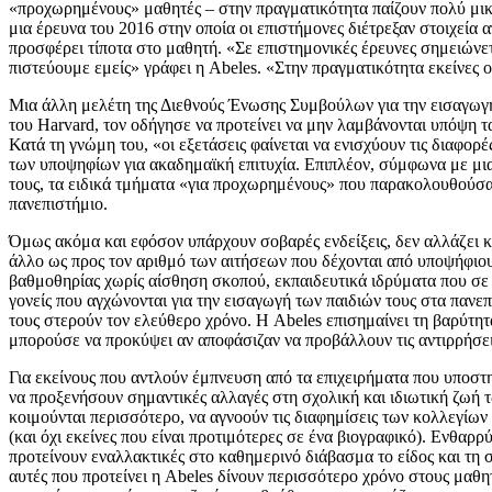
«προχωρημένους» μαθητές – στην πραγματικότητα παίζουν πολύ μικρ
μια έρευνα του 2016 στην οποία οι επιστήμονες διέτρεξαν στοιχεία 
προσφέρει τίποτα στο μαθητή. «Σε επιστημονικές έρευνες σημειώνετα
πιστεύουμε εμείς» γράφει η Abeles. «Στην πραγματικότητα εκείνες οι
Μια άλλη μελέτη της Διεθνούς Ένωσης Συμβούλων για την εισαγωγή 
του Harvard, τον οδήγησε να προτείνει να μην λαμβάνονται υπόψη τ
Κατά τη γνώμη του, «οι εξετάσεις φαίνεται να ενισχύουν τις διαφορέ
των υποψηφίων για ακαδημαϊκή επιτυχία. Επιπλέον, σύμφωνα με μια
τους, τα ειδικά τμήματα «για προχωρημένους» που παρακολουθούσαν
πανεπιστήμιο.
Όμως ακόμα και εφόσον υπάρχουν σοβαρές ενδείξεις, δεν αλλάζει κά
άλλο ως προς τον αριθμό των αιτήσεων που δέχονται από υποψήφιους
βαθμοθηρίας χωρίς αίσθηση σκοπού, εκπαιδευτικά ιδρύματα που σε 
γονείς που αγχώνονται για την εισαγωγή των παιδιών τους στα πανεπ
τους στερούν τον ελεύθερο χρόνο. Η Abeles επισημαίνει τη βαρύτητ
μπορούσε να προκύψει αν αποφάσιζαν να προβάλλουν τις αντιρρήσει
Για εκείνους που αντλούν έμπνευση από τα επιχειρήματα που υποστη
να προξενήσουν σημαντικές αλλαγές στη σχολική και ιδιωτική ζωή τ
κοιμούνται περισσότερο, να αγνοούν τις διαφημίσεις των κολλεγίων
(και όχι εκείνες που είναι προτιμότερες σε ένα βιογραφικό). Ενθαρρ
προτείνουν εναλλακτικές στο καθημερινό διάβασμα το είδος και τη
αυτές που προτείνει η Abeles δίνουν περισσότερο χρόνο στους μαθητέ