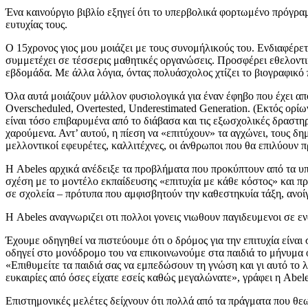
Ένα καινούργιο βιβλίο εξηγεί ότι το υπερβολικά φορτωμένο πρόγραμ
ευτυχίας τους.
Ο 15χρονος γιος μου μοιάζει με τους συνομήλικούς του. Ενδιαφέρετ
συμμετέχει σε τέσσερις μαθητικές οργανώσεις. Προσφέρει εθελοντ
εβδομάδα. Με άλλα λόγια, όντας πολυάσχολος χτίζει το βιογραφικό π
Όλα αυτά μοιάζουν μάλλον φυσιολογικά για έναν έφηβο που έχει α
Overscheduled, Overtested, Underestimated Generation. (Εκτός ορίω
είναι τόσο επιβαρυμένα από το διάβασα και τις εξωσχολικές δραστη
χαρούμενα. Αντ’ αυτού, η πίεση να «επιτύχουν» τα αγχώνει, τους δημ
μελλοντικοί εφευρέτες, καλλιτέχνες, οι άνθρωποι που θα επιλύουν 
Η Abeles αρχικά ανέδειξε τα προβλήματα που προκύπτουν από τα υπ
σχέση με το μοντέλο εκπαίδευσης «επιτυχία με κάθε κόστος» και πρ
σε σχολεία – πρότυπα που αμφισβητούν την καθεστηκυία τάξη, ανοίγο
Η Abeles αναγνωριζει οτι πολλοι γονεις νιωθουν παγιδευμενοι σε εν
Έχουμε οδηγηθεί να πιστεύουμε ότι ο δρόμος για την επιτυχία είνα
οδηγεί στο μονόδρομο του να επικοινωνούμε στα παιδιά το μήνυμα ό
«Επιθυμείτε τα παιδιά σας να εμπεδώσουν τη γνώση και γι αυτό το λ
ευκαιρίες από όσες είχατε εσείς καθώς μεγαλώνατε», γράφει η Abele
Επιστημονικές μελέτες δείχνουν ότι πολλά από τα πράγματα που θεω