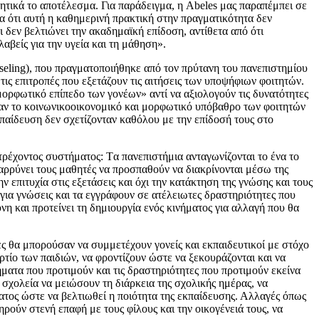
τικά το αποτέλεσμα. Για παράδειγμα, η Abeles μας παραπέμπει σε
μα ότι αυτή η καθημερινή πρακτική στην πραγματικότητα δεν
 δεν βελτιώνει την ακαδημαϊκή επίδοση, αντίθετα από ότι
λαβείς για την υγεία και τη μάθηση».
seling), που πραγματοποιήθηκε από τον πρύτανη του πανεπιστημίου
ις επιτροπές που εξετάζουν τις αιτήσεις των υποψήφιων φοιτητών.
ο μορφωτικό επίπεδο των γονέων» αντί να αξιολογούν τις δυνατότητες
καν το κοινωνικοοικονομικό και μορφωτικό υπόβαθρο των φοιτητών
παίδευση δεν σχετίζονταν καθόλου με την επίδοσή τους στο
τρέχοντος συστήματος: Tα πανεπιστήμια ανταγωνίζονται το ένα το
θαρρύνει τους μαθητές να προσπαθούν να διακρίνονται μέσω της
πιτυχία στις εξετάσεις και όχι την κατάκτηση της γνώσης και τους
 για γνώσεις και τα εγγράφουν σε ατέλειωτες δραστηριότητες που
η και προτείνει τη δημιουργία ενός κινήματος για αλλαγή που θα
ες θα μπορούσαν να συμμετέχουν γονείς και εκπαιδευτικοί με στόχο
τίο των παιδιών, να φροντίζουν ώστε να ξεκουράζονται και να
ματα που προτιμούν και τις δραστηριότητες που προτιμούν εκείνα
α σχολεία να μειώσουν τη διάρκεια της σχολικής ημέρας, να
τος ώστε να βελτιωθεί η ποιότητα της εκπαίδευσης. Αλλαγές όπως
ηρούν στενή επαφή με τους φίλους και την οικογένειά τους, να