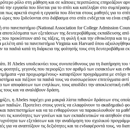
ότερο ρόλο στη μάθηση και σε κάποιες περιπτώσεις επηρεάζουν αρνη
από την εργασία που δίνεται για το σπίτι και κατέληξαν στο συμπέρασ
ι πως αρκετά συχνά η εργασία που δίνεται στους μαθητές για το σπίτι
 ώρες που ξοδεύονται στο διάβασμα στο σπίτι ενδέχεται να είναι επιβ
στο πανεπιστήμιο (National Association for College Admission Coun
α αποτελέσματα των εξετάσεων της δευτεροβάθμιας εκπαίδευσης από τ
ς που προκύπτουν από τις τάξεις, τη φυλή ή και την εθνικότητα και τ
 μελέτη από τα πανεπιστήμια Virginia και Harvard όπου αξιολογήθη
 τα παιδιά κατά τη διάρκεια της φοίτησής τους στη δευτεροβάθμια εκ
τι. Η Abeles υποδεικνύει τους συνυπεύθυνους για τη διατήρηση του 
 φοιτητές, γεγονός που περιορίζει τον αριθμό των εισακτέων και εν
τμήματα «για προχωρημένους» καταρτίζουν προγράμματα με στόχο την ε
ιστήμια και πιέζουν τα παιδιά τους να συσσωρεύουν επιτεύγματα αντί
α των αποφάσεων των ενηλίκων, τους αποδίδει την αποκλειστική ευθύν
ς τους και να αναλάβουν δράση.
ρίζει, η Abeles παρέχει μια μακριά λίστα πιθανών δράσεων στις οποί
ων παιδιών. Προτείνει στους γονείς να ελαφρύνουν το ακαδημαϊκό φορ
 και πανεπιστημίων και να τα ενθαρρύνουν να παρακολουθούν τα μαθή
ύνει τις κοινότητες των γονέων και των εκπαιδευτικών να αιτηθούν στ
 συχνότητα των εξετάσεων και την αναδόμηση του σχολικού προγράμμα
ς για να αναπτύξουν τις δεξιότητες και τα ενδιαφέροντά τους, να διατ