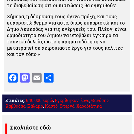
τη διαβεβαίωση ότι οι πιστώσεις θα εγκριθούν.
Σήμερα, η δέσμευσή τους έγινε πράξη, και τους
ευχαριστώ θερμά για αυτό, όπως ευχαριστώ και το
Δήμο Λευκάδας για τις ενέργειές του. Πλέον, είναι
αρμοδιότητα του Δήμου να υποβάλει έγκαιρα τα
τεχνικά δελτία, ώστε η χρηματοδότηση να
μετατραπεί σε χειροπιαστό έργο για τους πολίτες
και τον τόπο.»
Facebook
Mastodon
Email
Μοιραστείτε
Ετικέτες:
640.000 ευρώ
,
Εγκρίθηκαν
,
έργα
,
Θανάσης
Καββαδάς
,
Κάλαμο
,
Καστό
,
Φτερνό
,
Χαραδιάτικα
Σχολιάστε εδώ