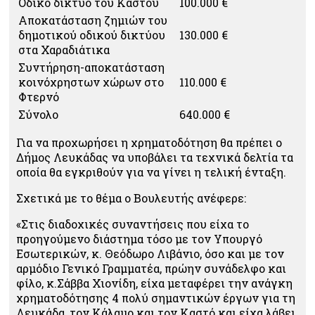
Οδικό δίκτυο του Καστού
100.000 €
Αποκατάσταση ζημιών του
δημοτικού οδικού δικτύου
130.000 €
στα Χαραδιάτικα
Συντήρηση-αποκατάσταση
κοινόχρηστων χώρων στο
110.000 €
Φτερνό
Σύνολο
640.000 €
Για να προχωρήσει η χρηματοδότηση θα πρέπει ο
Δήμος Λευκάδας να υποβάλει τα τεχνικά δελτία τα
οποία θα εγκριθούν για να γίνει η τελική ένταξη.
Σχετικά με το θέμα ο Βουλευτής ανέφερε:
«Στις διαδοχικές συναντήσεις που είχα το
προηγούμενο διάστημα τόσο με τον Υπουργό
Εσωτερικών, κ. Θεόδωρο Λιβάνιο, όσο και με τον
αρμόδιο Γενικό Γραμματέα, πρώην συνάδελφο και
φίλο, κ.Σάββα Χιονίδη, είχα μεταφέρει την ανάγκη
χρηματοδότησης 4 πολύ σημαντικών έργων για τη
Λευκάδα, τον Κάλαμο και τον Καστό και είχα λάβει