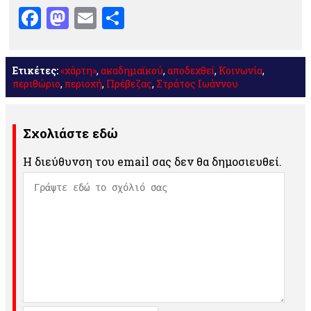
Facebook
Mastodon
Email
Μοιραστείτε
Ετικέτες:
«χάρτη»
,
ακαδημαϊκού
,
αποδεχθεί
,
Κοινωνία
,
περιθώριο
,
περιοχή
,
Πρέβεζας
,
Στράτος Ιωάννου
Σχολιάστε εδώ
Η διεύθυνση του email σας δεν θα δημοσιευθεί.