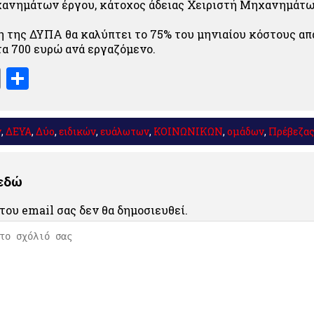
χανημάτων έργου, κάτοχος άδειας Χειριστή Μηχανημάτ
 της ΔΥΠΑ θα καλύπτει το 75% του μηνιαίου κόστους απ
τα 700 ευρώ ανά εργαζόμενο.
book
stodon
Email
Μοιραστείτε
ν
,
ΔΕΥΑ
,
Δύο
,
ειδικών
,
ευάλωτων
,
ΚΟΙΝΩΝΙΚΩΝ
,
ομάδων
,
Πρέβεζα
 εδώ
του email σας δεν θα δημοσιευθεί.