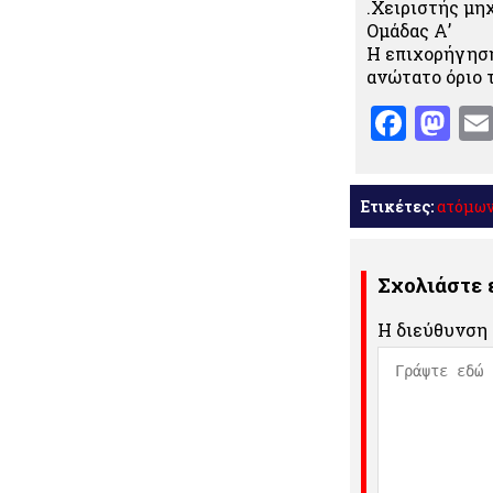
.Χειριστής μη
Ομάδας Α’
Η επιχορήγηση
ανώτατο όριο 
Face
Ma
Ετικέτες:
ατόμω
Σχολιάστε
Η διεύθυνση 