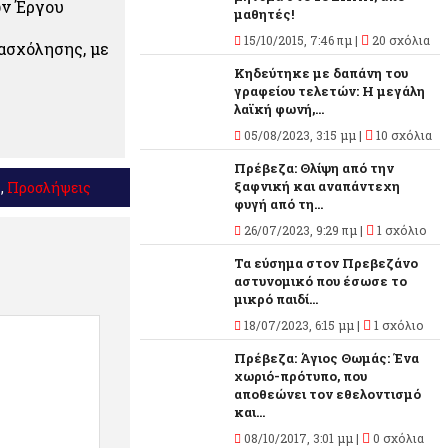
ων Έργου
μαθητές!
15/10/2015, 7:46 πμ |
20 σχόλια
ασχόλησης, με
Κηδεύτηκε με δαπάνη του
γραφείου τελετών: Η μεγάλη
λαϊκή φωνή,...
05/08/2023, 3:15 μμ |
10 σχόλια
Πρέβεζα: Θλίψη από την
ξαφνική και αναπάντεχη
ς
,
Προσλήψεις
φυγή από τη...
26/07/2023, 9:29 πμ |
1 σχόλιο
Τα εύσημα στον Πρεβεζάνο
αστυνομικό που έσωσε το
μικρό παιδί...
18/07/2023, 6:15 μμ |
1 σχόλιο
Πρέβεζα: Άγιος Θωμάς: Ένα
χωριό-πρότυπο, που
αποθεώνει τον εθελοντισμό
και...
08/10/2017, 3:01 μμ |
0 σχόλια