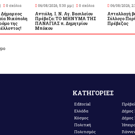
|
0 σχόλια
06/08/2026, 5:30 μμ |
0 σχόλια
06/08/2026, 2:
 Δήμαρχος
Αντιύλη. Ι. Ν. Αγ. Βασιλείου
Ανταλλαγή β
αία Νικόπολη
Πρέβεζα: ΤΟ ΜΗΝΥΜΑ ΤΗΣ
Σύλλογο Περί
ρόμο της
ΠΑΝΑΓΙΑΣ π. Δημητρίου
Πρέβεζας
μέλλοντος!
Μπόκου
θρο
ΚΑΤΗΓΟΡΙΕΣ
Editorial
Πρέβε
Ελλάδα
Δήμος
Κόσμος
Δήμος
Πολιτική
Ήπειρ
Πολιτισμός
Γιάννε