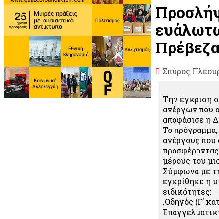
Προσλήψ
ευάλωτω
Πρέβεζα
Σπύρος Πλέου
Την έγκριση σ
ανέργων που α
αποφάσισε η Δ
Το πρόγραμμα,
ανέργους που 
προσφέροντας 
μέρους του μι
Σύμφωνα με τη
εγκρίθηκε η υ
ειδικότητες:
.Οδηγός (Γ’ κ
Επαγγελματική