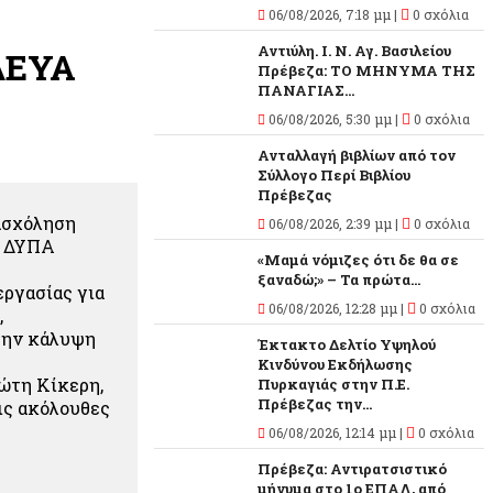
06/08/2026, 7:18 μμ |
0 σχόλια
Αντιύλη. Ι. Ν. Αγ. Βασιλείου
ΔΕΥΑ
Πρέβεζα: ΤΟ ΜΗΝΥΜΑ ΤΗΣ
ΠΑΝΑΓΙΑΣ...
06/08/2026, 5:30 μμ |
0 σχόλια
Ανταλλαγή βιβλίων από τον
Σύλλογο Περί Βιβλίου
Πρέβεζας
ασχόληση
06/08/2026, 2:39 μμ |
0 σχόλια
ς ΔΥΠΑ
«Μαμά νόμιζες ότι δε θα σε
ξαναδώ;» – Τα πρώτα...
εργασίας για
06/08/2026, 12:28 μμ |
0 σχόλια
,
 την κάλυψη
Έκτακτο Δελτίο Υψηλού
Κινδύνου Εκδήλωσης
ώτη Κίκερη,
Πυρκαγιάς στην Π.Ε.
Πρέβεζας την...
ις ακόλουθες
06/08/2026, 12:14 μμ |
0 σχόλια
Πρέβεζα: Αντιρατσιστικό
μήνυμα στο 1ο ΕΠΑΛ, από