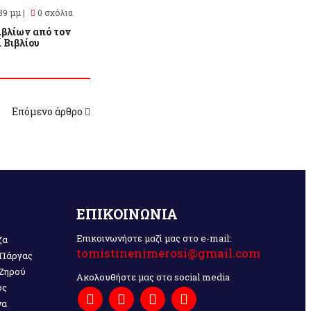
39 μμ |
0 σχόλια
ιβλίων από τον
 Βιβλίου
Επόμενο άρθρο
ΕΠΙΚΟΙΝΩΝΙΑ
Επικοινωνήστε μαζί μας στο e-mail:
ζα
tomistinenimerosi@gmail.com
 Πάργας
 Ζηρού
Ακολουθήστε μας στα social media
ος
να