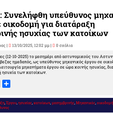
: Συνελήφθη υπεύθυνος μηχα
ε οικοδομή για διατάραξη
ινής ησυχίας των κατοίκων
ρας
|
13/10/2025, 12:02 μμ |
0 σχόλια
ς (12-10-2025) το μεσημέρι από αστυνομικούς του Αστυ
εζας ημεδαπός, ως υπεύθυνος μηχανικός έργου σε οικοδ
 λειτουργία μηχανήματα έργου σε ώρα κοινής ησυχίας, δ
ή ησυχία των κατοίκων.
book
stodon
Email
Μοιραστείτε
αξη
,
Έργου
,
ησυχίας
,
κατοίκων
,
μεσημβρινής
,
Μηχανικός
,
οικοδομ
θυνος