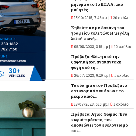
μήνυμα στο 1ο ΕΠΑΛ, από
μαθητές!
15/10/2015, 7:46 πμ |
20 σχόλια
Κηδεύτηκε με δαπάνη του
γραφείου τελετών: Η μεγάλη
λαϊκή φωνή,...
05/08/2023, 3:15 μμ |
10 σχόλια
Πρέβεζα: Θλίψη από την
ξαφνική και αναπάντεχη
φυγή από τη...
26/07/2023, 9:29 πμ |
1 σχόλιο
Τα εύσημα στον Πρεβεζάνο
αστυνομικό που έσωσε το
μικρό παιδί...
18/07/2023, 6:15 μμ |
1 σχόλιο
Πρέβεζα: Άγιος Θωμάς: Ένα
χωριό-πρότυπο, που
αποθεώνει τον εθελοντισμό
και...