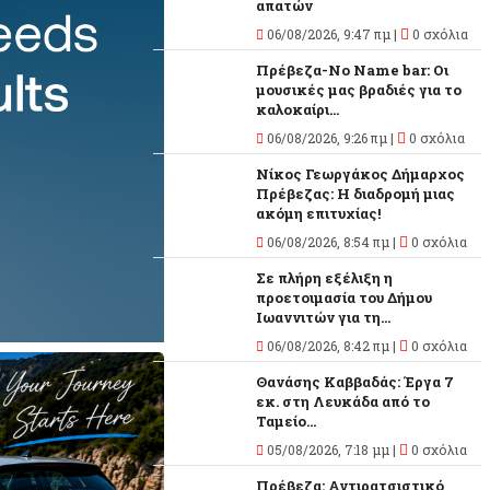
απατών
06/08/2026, 9:47 πμ |
0 σχόλια
Πρέβεζα-No Name bar: Οι
μουσικές μας βραδιές για το
καλοκαίρι...
06/08/2026, 9:26 πμ |
0 σχόλια
Νίκος Γεωργάκος Δήμαρχος
Πρέβεζας: Η διαδρομή μιας
ακόμη επιτυχίας!
06/08/2026, 8:54 πμ |
0 σχόλια
Σε πλήρη εξέλιξη η
προετοιμασία του Δήμου
Ιωαννιτών για τη...
06/08/2026, 8:42 πμ |
0 σχόλια
Θανάσης Καββαδάς: Έργα 7
εκ. στη Λευκάδα από το
Ταμείο...
05/08/2026, 7:18 μμ |
0 σχόλια
Πρέβεζα: Αντιρατσιστικό