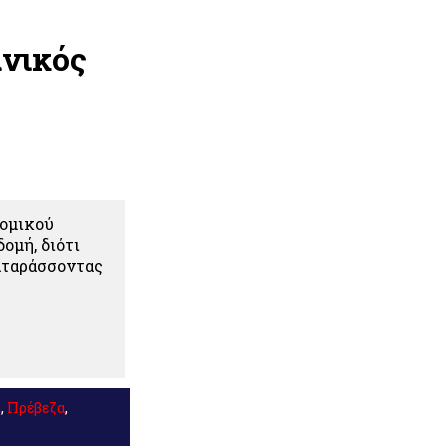
νικός
νομικού
ομή, διότι
ιαταράσσοντας
ή
,
Πρέβεζα
,