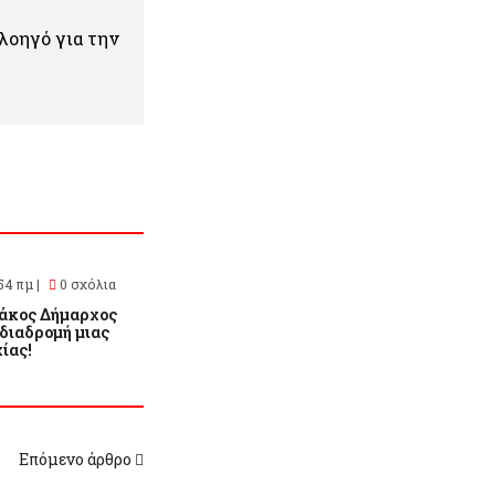
πλοηγό για την
54 πμ |
0 σχόλια
άκος Δήμαρχος
 διαδρομή μιας
ίας!
Επόμενο άρθρο