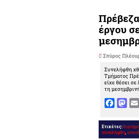
Πρέβεζα
έργου σ
μεσημβρ
Σπύρος Πλέου
Συνελήφθη χθε
Τμήματος Πρέβ
είχε θέσει σε
τη μεσημβριν
Face
Ma
Ετικέτες:
διατάρ
συνελήφθη
,
υπεύ