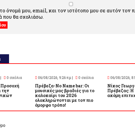
ο όνομά μου, email, και τον ιστότοπο μου σε αυτόν τον 
 που θα σχολιάσω.
α
 |
0 σχόλια
06/08/2026, 9:26 πμ |
0 σχόλια
06/08/2026, 8:
 Προσοχή
Πρέβεζα-No Name bar: Οι
Νίκος Γεωργ
α την
μουσικές μας βραδιές για το
Πρέβεζας: Η
νικών
καλοκαίρι του 2026
ακόμη επιτυχ
ολοκληρώνονται με τον πιο
όμορφο τρόπο!
θρο