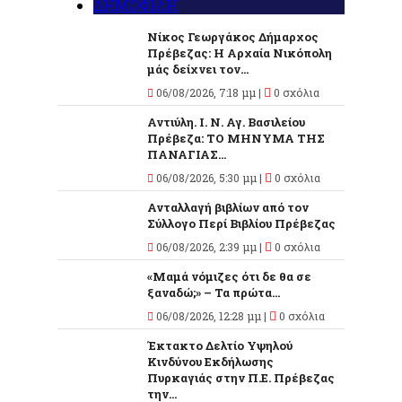
ΔΗΜΟΦΙΛΗ
Νίκος Γεωργάκος Δήμαρχος
Πρέβεζας: Η Αρχαία Νικόπολη
μάς δείχνει τον...
06/08/2026, 7:18 μμ |
0 σχόλια
Αντιύλη. Ι. Ν. Αγ. Βασιλείου
Πρέβεζα: ΤΟ ΜΗΝΥΜΑ ΤΗΣ
ΠΑΝΑΓΙΑΣ...
06/08/2026, 5:30 μμ |
0 σχόλια
Ανταλλαγή βιβλίων από τον
Σύλλογο Περί Βιβλίου Πρέβεζας
06/08/2026, 2:39 μμ |
0 σχόλια
«Μαμά νόμιζες ότι δε θα σε
ξαναδώ;» – Τα πρώτα...
06/08/2026, 12:28 μμ |
0 σχόλια
Έκτακτο Δελτίο Υψηλού
Κινδύνου Εκδήλωσης
Πυρκαγιάς στην Π.Ε. Πρέβεζας
την...