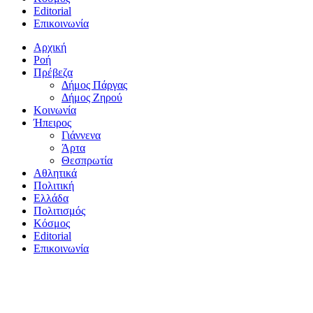
Editorial
Επικοινωνία
Αρχική
Ροή
Πρέβεζα
Δήμος Πάργας
Δήμος Ζηρού
Κοινωνία
Ήπειρος
Γιάννενα
Άρτα
Θεσπρωτία
Αθλητικά
Πολιτική
Ελλάδα
Πολιτισμός
Κόσμος
Editorial
Επικοινωνία