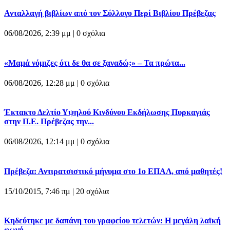
Ανταλλαγή βιβλίων από τον Σύλλογο Περί Βιβλίου Πρέβεζας
06/08/2026, 2:39 μμ |
0 σχόλια
«Μαμά νόμιζες ότι δε θα σε ξαναδώ;» – Τα πρώτα...
06/08/2026, 12:28 μμ |
0 σχόλια
Έκτακτο Δελτίο Υψηλού Κινδύνου Εκδήλωσης Πυρκαγιάς
στην Π.Ε. Πρέβεζας την...
06/08/2026, 12:14 μμ |
0 σχόλια
Πρέβεζα: Αντιρατσιστικό μήνυμα στο 1ο ΕΠΑΛ, από μαθητές!
15/10/2015, 7:46 πμ |
20 σχόλια
Κηδεύτηκε με δαπάνη του γραφείου τελετών: Η μεγάλη λαϊκή
φωνή,...