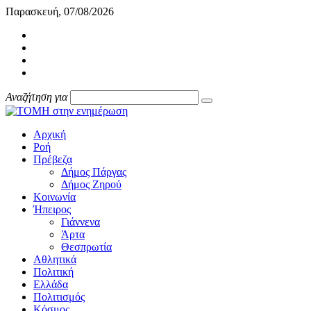
Παρασκευή, 07/08/2026
Αναζήτηση για
Αρχική
Ροή
Πρέβεζα
Δήμος Πάργας
Δήμος Ζηρού
Κοινωνία
Ήπειρος
Γιάννενα
Άρτα
Θεσπρωτία
Αθλητικά
Πολιτική
Ελλάδα
Πολιτισμός
Κόσμος