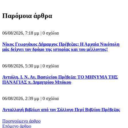
Παρόμοια άρθρα
06/08/2026, 7:18 μμ |
0 σχόλια
Νίκος Γεωργάκος Δήμαρχος Πρέβεζας: Η Αρχαία Νικόπολη
μάς δείχνει τον δρόμο της ιστορίας και του μέλλοντος!
06/08/2026, 5:30 μμ |
0 σχόλια
Αντιύλη. Ι. Ν. Αγ. Βασιλείου Πρέβεζα: ΤΟ ΜΗΝΥΜΑ ΤΗΣ
ΠΑΝΑΓΙΑΣ π. Δημητρίου Μπόκου
06/08/2026, 2:39 μμ |
0 σχόλια
Ανταλλαγή βιβλίων από τον Σύλλογο Περί Βιβλίου Πρέβεζας
Προηγούμενο άρθρο
Επόμενο άρθρο