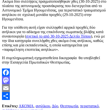
Ακόμα δύο συλλήψεις πραγματοποιήθηκαν χθες (30-10-2025) στο
πλαίσιο της αστυνομικής προανάκρισης που διενεργείται από το
Αστυνομικό Τμήμα Ηγουμενίτσας, για περιστατικό τραυματισμού
ανηλίκου σε σχολική μονάδα προχθές (29-10-2025) στην
Ηγουμενίτσα.
Για την υπόθεση αυτή είχαν συλληφθεί αρχικά προχθές δύο
ανήλικοι για το αδίκημα της επικίνδυνης σωματικής βλάβης κατά
συναυτουργία (
σχετικό το από 30-10-2025 Δελτίο Τύπου
), ενώ με
την ίδια κατηγορία συνελήφθη χθες ακόμα ένας ανήλικος, καθώς
επίσης και μία εκπαιδευτικός, η οποία κατηγορείται για
«παραμέληση εποπτείας ανηλίκων».
Η συμπληρωματική σχηματισθείσα δικογραφία θα υποβληθεί
στην Εισαγγελία Πρωτοδικών Θεσπρωτίας.
Facebook
Mastodon
Email
Μοιραστείτε
Ετικέτες:
ΑΚΟΜΑ
,
ανηλίκου
,
Δύο
,
Θεσπρωτία
,
περιστατικό
,