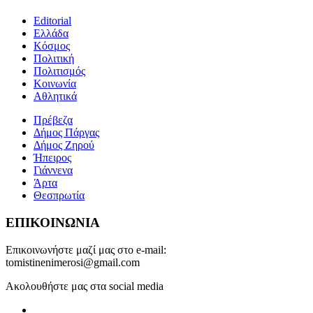
Editorial
Ελλάδα
Κόσμος
Πολιτική
Πολιτισμός
Κοινωνία
Αθλητικά
Πρέβεζα
Δήμος Πάργας
Δήμος Ζηρού
Ήπειρος
Γιάννενα
Άρτα
Θεσπρωτία
ΕΠΙΚΟΙΝΩΝΙΑ
Επικοινωνήστε μαζί μας στο e-mail:
tomistinenimerosi@gmail.com
Ακολουθήστε μας στα social media