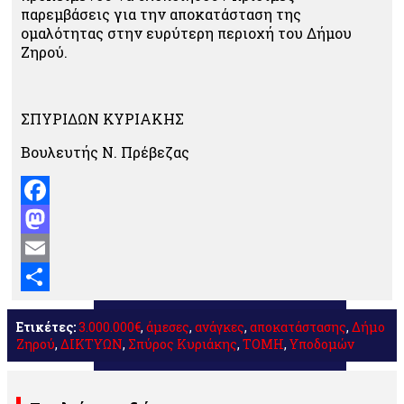
παρεμβάσεις για την αποκατάσταση της
ομαλότητας στην ευρύτερη περιοχή του Δήμου
Ζηρού.
ΣΠΥΡΙΔΩΝ ΚΥΡΙΑΚΗΣ
Βουλευτής Ν. Πρέβεζας
Facebook
Mastodon
Email
Μοιραστείτε
Ετικέτες:
3.000.000€
,
άμεσες
,
ανάγκες
,
αποκατάστασης
,
Δήμο
Ζηρού
,
ΔΙΚΤΥΩΝ
,
Σπύρος Κυριάκης
,
ΤΟΜΗ
,
Υποδομών