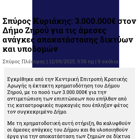
Σπύρος Κυριάκης: 3.000.000€ στον
Δήμο Ζηρού για τις άμεσες
ανάγκες αποκατάστασης δικτύων
και υποδομών
Σπύρος Πλέουρας
|
12/09/2025, 9:56 πμ |
0 σχόλια
Εγκρίθηκε από την Κεντρική Επιτροπή Κρατικής
Αρωγής η έκτακτη χρηματοδότηση του Δήμου
Ζηρού, με το ποσό των 3.000.000€ για την
αντιμετώπιση των επιπτώσεων που επήλθαν από
τις καταστροφικές πυρκαγιές που έπληξαν φέτος
τον συγκεκριμένο Δήμο.
Με τη χρηματοδοτική αυτή στήριξη, θα καλυφθούν
οι άμεσες ανάγκες του Δήμου και θα υλοποιηθούν
έργα για την αποκατάσταση των ζημιών σε δίκτυα