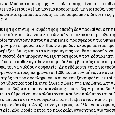
ν κ. Μπάρκα άποψη της αντιπολίτευσης είναι ότι το εθν
πει να λειτουργεί με μόνιμο προσωπικό, με γιατρούς, νοσ
οσωπικό, τραυματιοφορείς με μια σειρά από ειδικότητες γ
.Σ.Υ.
 αυτή τη στιγμή; Η κυβέρνηση επειδή δεν προβαίνει στη
πικού, γιατρών, νοσηλευτών, κάνει μπλοκάκια με εξωτε
ποίοι πηγαίνουν κάνουν εφημερίες, προσφέρουν τις υπηρ
ι μόνιμο το προσωπικό. Εμείς λέμε δεν έχουμε μόνιμο πρ
έβεζας, όπως και στα κέντρα υγείας και δεν μπορούν να
 σωστά, δεν μπορούν να εξυπηρετήσουν τον κόσμο.Γιατί
ν έχουμε παθολόγο, δεν έχουμε δηλαδή βασικές ειδικότητ
θρωποι να νιώθουν ασφαλείς. Δε σεβόμαστε τους γιατρούς
σμένος γιατρός πληρώνεται 1200 ευρώ τον μήνα,να κάνει 
ατρός να τον αναπληρώνει και να τον ξεκουράζει, αυτοί ο
τον ιδιωτικό τομέα, είτε άλλες χώρες της Ευρώπης. Στην
ροί, διαβάζω και σε ανακοινώσεις του κυβερνητικού βουλ
ς, το θέμα είναι αν καλύπτονται και δεν καλύπτονται οι 
τε μπροστά στην ανασφάλεια των Πρεβεζάνων και στην 
στην ενδοχώρα. Αναζητάνε γιατρούς σε άλλα νοσοκομεία,
νικές. Δύο φορές φέτος το καλοκαίρι αναζήτησα για προ