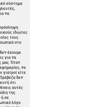
ικό σύστημα
ηλευτές,
ια να
ν πρόσληψη
ρικούς ιδιώτες
εσίες τους
οσωπικό στο
 δεν έχουμε
ες για να
 μας. Όταν
εφημερίες, να
ι γιατροί είτε
 Πρέβεζα δεν
ευτή ότι
θέσεις αυτές
πόλη της
 ή σε
σωπικό λόγο