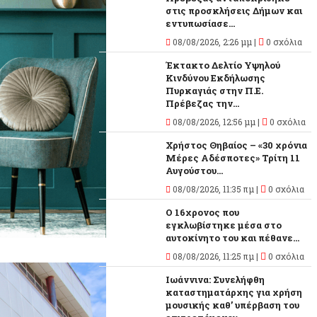
στις προσκλήσεις Δήμων και
εντυπωσίασε...
08/08/2026, 2:26 μμ |
0 σχόλια
Έκτακτο Δελτίο Υψηλού
Κινδύνου Εκδήλωσης
Πυρκαγιάς στην Π.Ε.
Πρέβεζας την...
08/08/2026, 12:56 μμ |
0 σχόλια
Χρήστος Θηβαίος – «30 χρόνια
Μέρες Αδέσποτες» Τρίτη 11
Αυγούστου...
08/08/2026, 11:35 πμ |
0 σχόλια
O 16χρονος που
εγκλωβίστηκε μέσα στο
αυτοκίνητο του και πέθανε...
08/08/2026, 11:25 πμ |
0 σχόλια
Ιωάννινα: Συνελήφθη
καταστηματάρχης για χρήση
μουσικής καθ’ υπέρβαση του