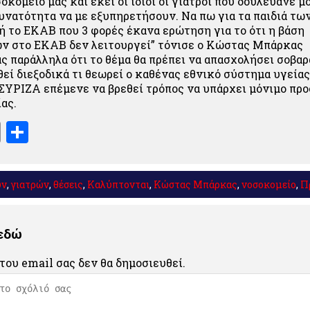
οκομείο μας και εκεί οι ίδιοι οι γιατροί που δουλεύανε μ
δυνατότητα να με εξυπηρετήσουν. Να πω για τα παιδιά τω
 το ΕΚΑΒ που 3 φορές έκανα ερώτηση για το ότι η βάση
ν στο ΕΚΑΒ δεν λειτουργεί” τόνισε ο Κώστας Μπάρκας
ς παράλληλα ότι το θέμα θα πρέπει να απασχολήσει σοβαρ
θεί διεξοδικά τι θεωρεί ο καθένας εθνικό σύστημα υγείας
ΣΥΡΙΖΑ επέμενε να βρεθεί τρόπος να υπάρχει μόνιμο πρ
ας.
book
stodon
Email
Μοιραστείτε
υν
,
γιατρών
,
θέσεις
,
Καλύπτονται
,
Κώστας Μπάρκας
,
νοσοκομείο
,
Π
 εδώ
του email σας δεν θα δημοσιευθεί.