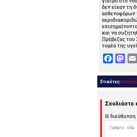
γιατρό στο νοσ
δεν είχαν τη 
ασθενοφόρων ή
αεροδιακομιδώ
επισημαίνοντα
και να συζητη
Πρέβεζας του 
τομέα της υγεί
Face
Ma
Ετικέτες:
ανοίγο
Σχολιάστε
Η διεύθυνση 