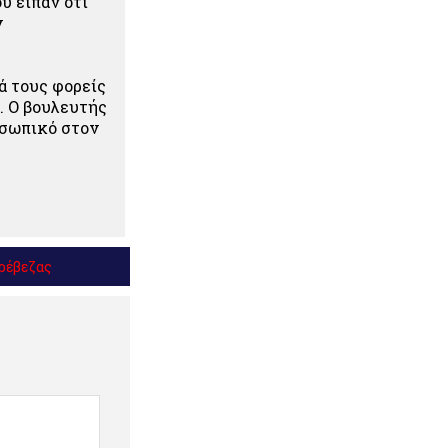
ου είπαν ότι
ν
ά τους φορείς
. Ο βουλευτής
οσωπικό στον
ρέβεζας