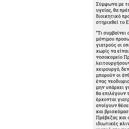
Σύμφωνα με το
υγείας, θα πρέ
διοικητικό πρ
στηριχθεί το Ε
“Τι συμβαίνει
μόνιμου προσω
γιατρούς οι ο
χωρίς να είνα
νοσοκομείο Πρ
λειτουργήσουν
χειρουργό, δε
μπορούν οι άν
ένας νεοδιορι
μην υπάρχει γι
θα επιλέγουν 
έρχονται γιατ
ανοίγουν θέσει
και βρισκόμασ
Πρέβεζας και 
ιδιωτικές κλι