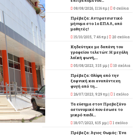
επιτρεπόμενου...
08/08/2026, 11:16 πμ |
0 σχόλια
Πρέβεζα: Αντιρατσιστικό
μήνυμα στο 1ο ΕΠΑΛ, από
μαθητές!
15/10/2015, 7:46 πμ |
20 σχόλια
Κηδεύτηκε με δαπάνη του
γραφείου τελετών: Η μεγάλη
λαϊκή φωνή,...
05/08/2023, 3:15 μμ |
10 σχόλια
Πρέβεζα: Θλίψη από την
ξαφνική και αναπάντεχη
φυγή από τη...
26/07/2023, 9:29 πμ |
1 σχόλιο
Τα εύσημα στον Πρεβεζάνο
αστυνομικό που έσωσε το
μικρό παιδί...
18/07/2023, 6:15 μμ |
1 σχόλιο
Πρέβεζα: Άγιος Θωμάς: Ένα