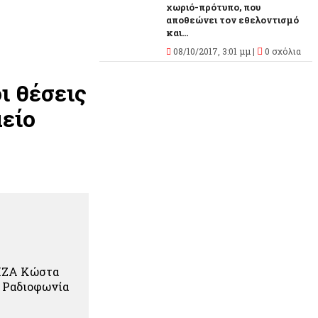
χωριό-πρότυπο, που
αποθεώνει τον εθελοντισμό
και...
08/10/2017, 3:01 μμ |
0 σχόλια
ι θέσεις
μείο
ΡΙΖΑ Κώστα
ή Ραδιοφωνία