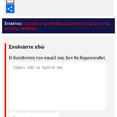
Mastodon
Email
Μοιραστείτε
Ετικέτες:
ανασφάλιστα
,
εισέλθει
,
είχε
,
Θεσπρωτία
,
Ιωάννινα
,
κλοπές
,
παράθυρα
Σχολιάστε εδώ
Η διεύθυνση του email σας δεν θα δημοσιευθεί.