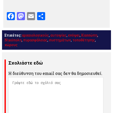
Facebook
Mastodon
Email
Μοιραστείτε
Ετικέτες:
αρχαιολογικούς
,
αυτοψίες
,
ενόψει
,
Κασσώπη
,
Νικόπολη
,
πυρασφάλειας
,
συστημάτων
,
τοποθέτησης
,
χώρους
Σχολιάστε εδώ
Η διεύθυνση του email σας δεν θα δημοσιευθεί.