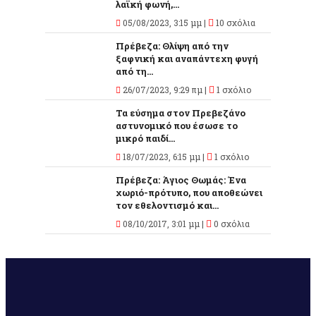
λαϊκή φωνή,...
05/08/2023, 3:15 μμ |
10 σχόλια
Πρέβεζα: Θλίψη από την
ξαφνική και αναπάντεχη φυγή
από τη...
26/07/2023, 9:29 πμ |
1 σχόλιο
Τα εύσημα στον Πρεβεζάνο
αστυνομικό που έσωσε το
μικρό παιδί...
18/07/2023, 6:15 μμ |
1 σχόλιο
Πρέβεζα: Άγιος Θωμάς: Ένα
χωριό-πρότυπο, που αποθεώνει
τον εθελοντισμό και...
08/10/2017, 3:01 μμ |
0 σχόλια