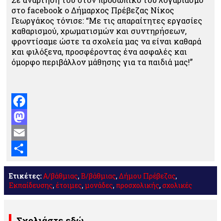
στο facebook ο Δήμαρχος Πρέβεζας Νίκος
Γεωργάκος τόνισε: “Με τις απαραίτητες εργασίες
καθαρισμού, χρωματισμών και συντηρήσεων,
φροντίσαμε ώστε τα σχολεία μας να είναι καθαρά
και φιλόξενα, προσφέροντας ένα ασφαλές και
όμορφο περιβάλλον μάθησης για τα παιδιά μας!”
Facebook
Mastodon
Email
Μοιραστείτε
Ετικέτες:
Α/βάθμιας
,
Β/βάθμιας
,
Δήμου Πρέβεζας
,
Εκπαίδευσης
,
έτοιμες
,
μονάδες
,
προσχολικής
,
σχολικές
Σχολιάστε εδώ