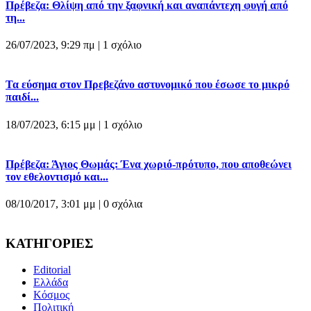
Πρέβεζα: Θλίψη από την ξαφνική και αναπάντεχη φυγή από
τη...
26/07/2023, 9:29 πμ |
1 σχόλιο
Τα εύσημα στον Πρεβεζάνο αστυνομικό που έσωσε το μικρό
παιδί...
18/07/2023, 6:15 μμ |
1 σχόλιο
Πρέβεζα: Άγιος Θωμάς: Ένα χωριό-πρότυπο, που αποθεώνει
τον εθελοντισμό και...
08/10/2017, 3:01 μμ |
0 σχόλια
ΚΑΤΗΓΟΡΙΕΣ
Editorial
Ελλάδα
Κόσμος
Πολιτική