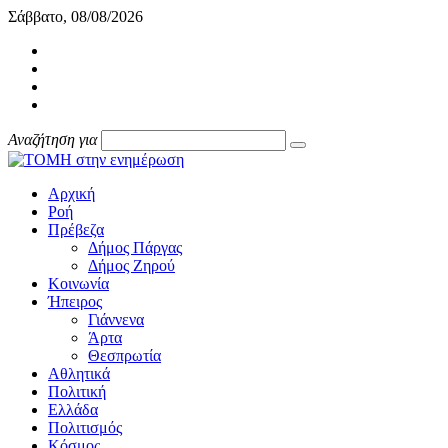
Σάββατο, 08/08/2026
Αναζήτηση για
Αρχική
Ροή
Πρέβεζα
Δήμος Πάργας
Δήμος Ζηρού
Κοινωνία
Ήπειρος
Γιάννενα
Άρτα
Θεσπρωτία
Αθλητικά
Πολιτική
Ελλάδα
Πολιτισμός
Κόσμος