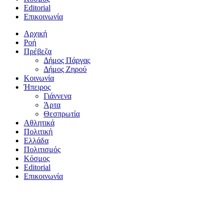
Editorial
Επικοινωνία
Αρχική
Ροή
Πρέβεζα
Δήμος Πάργας
Δήμος Ζηρού
Κοινωνία
Ήπειρος
Γιάννενα
Άρτα
Θεσπρωτία
Αθλητικά
Πολιτική
Ελλάδα
Πολιτισμός
Κόσμος
Editorial
Επικοινωνία