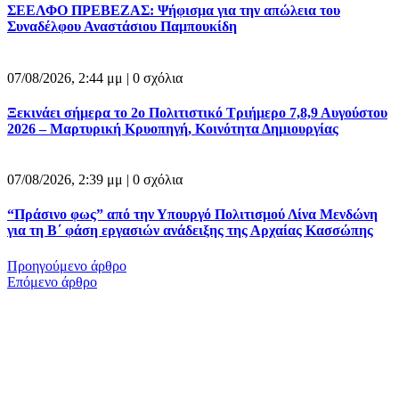
ΣΕΕΛΦΟ ΠΡΕΒΕΖΑΣ: Ψήφισμα για την απώλεια του
Συναδέλφου Αναστάσιου Παμπουκίδη
07/08/2026, 2:44 μμ |
0 σχόλια
Ξεκινάει σήμερα το 2ο Πολιτιστικό Τριήμερο 7,8,9 Αυγούστου
2026 – Μαρτυρική Κρυοπηγή, Κοινότητα Δημιουργίας
07/08/2026, 2:39 μμ |
0 σχόλια
“Πράσινο φως” από την Υπουργό Πολιτισμού Λίνα Μενδώνη
για τη Β΄ φάση εργασιών ανάδειξης της Αρχαίας Κασσώπης
Προηγούμενο άρθρο
Επόμενο άρθρο