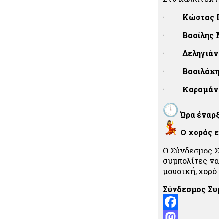
·
Κώστας 
·
Βασίλης
·
Δεληγιάν
·
Βασιλάκη
·
Καραμάν
Ώρα έναρξ
Ο χορός ε
Ο Σύνδεσμος Σ
συμπολίτες να
μουσική, χορό
Σύνδεσμος Συ
Facebook