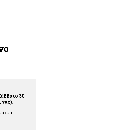
νο
Σάββατο 30
ώνας)
.
υσικό