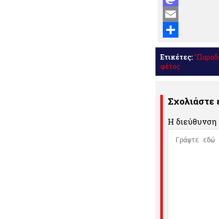
Mastodon
Email
Μοιραστείτε
Ετικέτες:
"Παραδ
φέτος
Σχολιάστε
Η διεύθυνση 