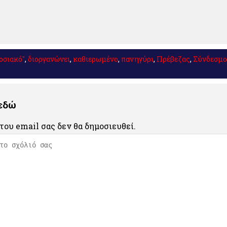
οσιακό"
,
διοργανώνει
,
καθιερωμένο
,
πανηγύρι
,
Πρέβεζας
,
Σύνδεσμο
 εδώ
του email σας δεν θα δημοσιευθεί.