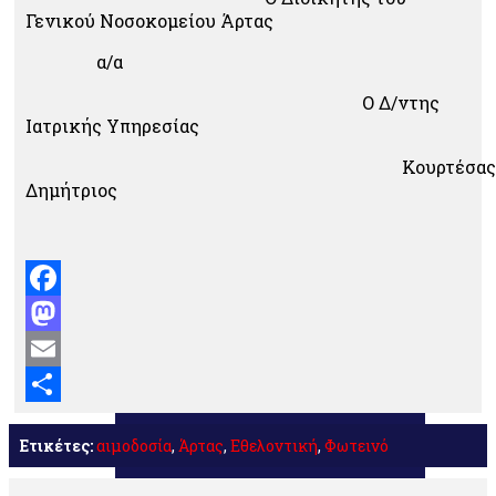
Γενικού Νοσοκομείου Άρτας
α/α
Ο Δ/ντης
Ιατρικής Υπηρεσίας
Κουρτέσας
Δημήτριος
Facebook
Mastodon
Email
Μοιραστείτε
Ετικέτες:
αιμοδοσία
,
Άρτας
,
Εθελοντική
,
Φωτεινό