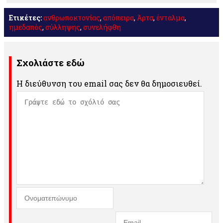
Μοιραστείτε
Ετικέτες:
ανθρωποκτονίας
,
απόπειρα
,
Άρτα
,
ένταλμα
,
ημεδαπός
,
σύλληψης
,
συνελήφθη
Σχολιάστε εδώ
Η διεύθυνση του email σας δεν θα δημοσιευθεί.