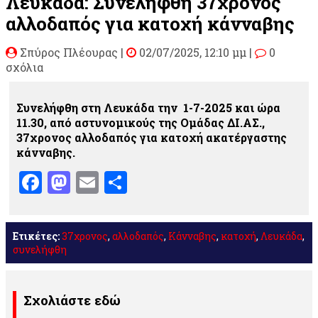
Λευκάδα: Συνελήφθη 37χρονος
αλλοδαπός για κατοχή κάνναβης
Σπύρος Πλέουρας
|
02/07/2025, 12:10 μμ |
0
σχόλια
Συνελήφθη στη Λευκάδα την 1-7-2025 και ώρα
11.30, από αστυνομικούς της Ομάδας ΔΙ.ΑΣ.,
37χρονος αλλοδαπός για κατοχή ακατέργαστης
κάνναβης.
Facebook
Mastodon
Email
Μοιραστείτε
Ετικέτες:
37χρονος
,
αλλοδαπός
,
Κάνναβης
,
κατοχή
,
Λευκάδα
,
συνελήφθη
Σχολιάστε εδώ