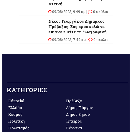
Αττική...
09/08/2026, 9:49 πμ |
0 σχόλια
Νίκος Γεωργάκος Δήμαρχος
Πρέβεζας: Σας προσκαλώ να
επισκεφθείτε τη “Ζωγραφική...
09/08/2026, 7:49 πμ |
0 σχόλια
ΚΑΤΗΓΟΡΙΕΣ
Editorial
Πρέβεζα
Ελλάδα
Δήμος Πάργας
Κόσμος
Δήμος Ζηρού
Πολιτική
Ήπειρος
Πολιτισμός
Γιάννενα