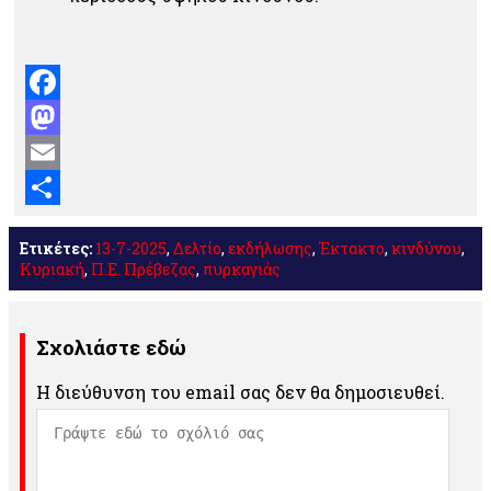
Facebook
Mastodon
Email
Μοιραστείτε
Ετικέτες:
13-7-2025
,
Δελτίο
,
εκδήλωσης
,
Έκτακτο
,
κινδύνου
,
Κυριακή
,
Π.Ε. Πρέβεζας
,
πυρκαγιάς
Σχολιάστε εδώ
Η διεύθυνση του email σας δεν θα δημοσιευθεί.