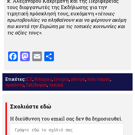
κ. Αλέξανδρου Καχριμάνη και της Περιφέρειας
τους διοργανωτές της Εκδήλωσης για την
τιμητική πρόσκλησή τους, ευχόμενη «
τέτοιες
πρωτοβουλίες να πληθαίνουν και να φέρνουν ακόμη
πιο κοντά την Ευρώπη με τις τοπικές κοινωνίες και
τις αξίες τους».
Facebook
Mastodon
Email
Μοιραστείτε
Ετικέτες:
Ε.Ε
,
Ηπείρου
,
Ιστορία
,
κέντρο
,
πολιτισμός
,
προϊόντα
,
Ταξίδεψαν
,
τοπικά
Σχολιάστε εδώ
Η διεύθυνση του email σας δεν θα δημοσιευθεί.