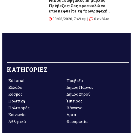
Νίκος Γεωργάκος Δήμαρχος
Πρέβεζας: Σας προσκαλώ να
επισκεφθείτε τη “Ζωγραφική...
09/08/2026, 7:49 πμ |
0 σχόλια
ΚΑΤΗΓΟΡΙΕΣ
Editorial
Πρέβεζα
Ελλάδα
Δήμος Πάργας
Κόσμος
Δήμος Ζηρού
Πολιτική
Ήπειρος
Πολιτισμός
Γιάννενα
Κοινωνία
Άρτα
Αθλητικά
Θεσπρωτία