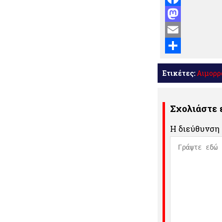
Facebook
Mastodon
Email
Μοιραστείτε
Ετικέτες:
Αιμορρ
Σχολιάστε
Η διεύθυνση 