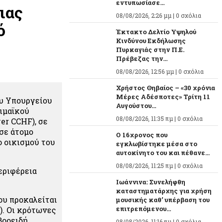
εντυπωσίασε...
ιας
08/08/2026, 2:26 μμ |
0 σχόλια
ό
Έκτακτο Δελτίο Υψηλού
Κινδύνου Εκδήλωσης
Πυρκαγιάς στην Π.Ε.
Πρέβεζας την...
08/08/2026, 12:56 μμ |
0 σχόλια
Χρήστος Θηβαίος – «30 χρόνια
Μέρες Αδέσποτες» Τρίτη 11
ου Υπουργείου
Αυγούστου...
ιμαϊκού
08/08/2026, 11:35 πμ |
0 σχόλια
r CCHF), σε
σε άτομο
O 16χρονος που
ο οικισμού του
εγκλωβίστηκε μέσα στο
αυτοκίνητο του και πέθανε...
08/08/2026, 11:25 πμ |
0 σχόλια
εριφέρεια
Ιωάννινα: Συνελήφθη
καταστηματάρχης για χρήση
ου προκαλείται
μουσικής καθ’ υπέρβαση του
επιτρεπόμενου...
). Οι κρότωνες
βοοειδή,
08/08/2026, 11:16 πμ |
0 σχόλια