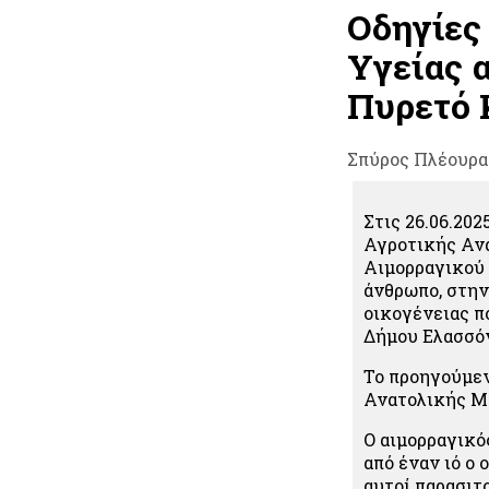
Οδηγίες
Υγείας 
Πυρετό 
Σπύρος Πλέουρα
Στις 26.06.20
Αγροτικής Αν
Αιμορραγικού 
άνθρωπο, στην
οικογένειας π
Δήμου Ελασσόν
Το προηγούμεν
Ανατολικής Μ
Ο αιμορραγικό
από έναν ιό ο
αυτοί παρασιτ