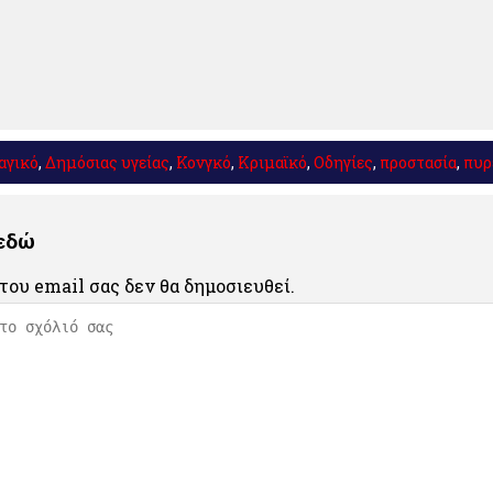
αγικό
,
Δημόσιας υγείας
,
Κονγκό
,
Κριμαϊκό
,
Οδηγίες
,
προστασία
,
πυρ
 εδώ
του email σας δεν θα δημοσιευθεί.