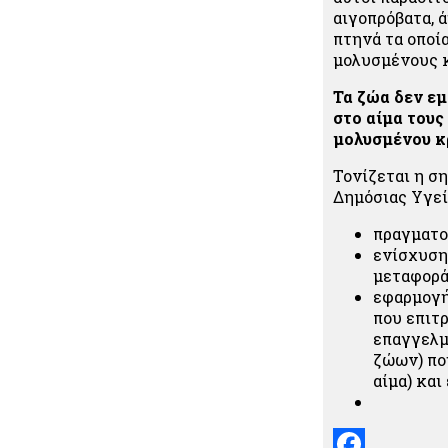
αιγοπρόβατα, ά
πτηνά τα οποί
μολυσμένους κ
Τα ζώα δεν ε
στο αίμα του
μολυσμένου κρ
Τονίζεται η σ
Δημόσιας Υγεί
πραγματο
ενίσχυση
μεταφορ
εφαρμογή
που επιτ
επαγγελμ
ζώων) πο
αίμα) κα