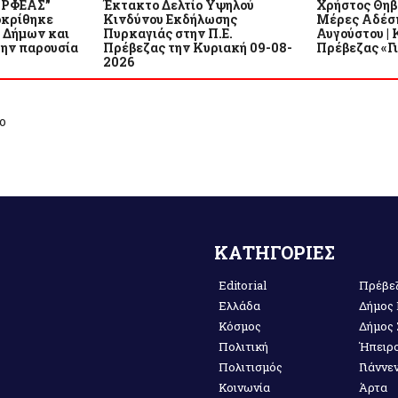
ΟΡΦΕΑΣ”
Έκτακτο Δελτίο Υψηλού
Χρήστος Θηβα
οκρίθηκε
Κινδύνου Εκδήλωσης
Μέρες Αδέσπ
 Δήμων και
Πυρκαγιάς στην Π.Ε.
Αυγούστου |
την παρουσία
Πρέβεζας την Κυριακή 09-08-
Πρέβεζας «Γ
2026
ο
ΚΑΤΗΓΟΡΙΕΣ
Editorial
Πρέβε
Ελλάδα
Δήμος
Κόσμος
Δήμος
Πολιτική
Ήπειρ
Πολιτισμός
Γιάννε
Κοινωνία
Άρτα