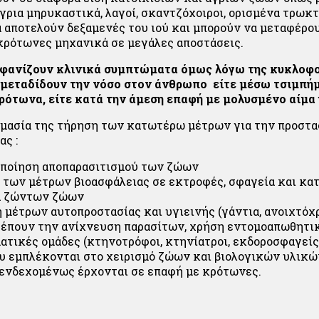
γρια μηρυκαστικά, λαγοί, σκαντζόχοιροι, ορισμένα τρωκτ
α αποτελούν δεξαμενές του ιού και μπορούν να μεταφέρο
ρότωνες μηχανικά σε μεγάλες αποστάσεις.
μφανίζουν κλινικά συμπτώματα
όμως λόγω της κυκλοφο
ς μεταδίδουν την νόσο στον άνθρωπο είτε μέσω τσιμπή
ότωνα, είτε κατά την άμεση επαφή με μολυσμένο αίμα ή
ημασία της τήρηση των κατωτέρω μέτρων για την προστα
ας :
ποίηση αποπαρασιτισμού των ζώων
 των μέτρων βιοασφάλειας σε εκτροφές, σφαγεία και κα
ά ζώντων ζώων
 μέτρων αυτοπροστασίας και υγιεινής (γάντια, ανοιχτό
ρέπουν την ανίχνευση παρασίτων, χρήση εντομοαπωθητικ
ατικές ομάδες (κτηνοτρόφοι, κτηνίατροι, εκδοροσφαγείς
υ εμπλέκονται στο χειρισμό ζώων και βιολογικών υλικώ
ι ενδεχομένως έρχονται σε επαφή με κρότωνες.