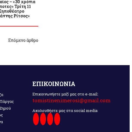
ίος – «30 χρόνια
οτες» Τρίτη 11
 Κηποθέατρο
ιάννης Ρίτσος»
Επόμενο άρθρο
ΕΠΙΚΟΙΝΩΝΙΑ
Επικοινωνήστε μαζί μας στο e-mail:
ζα
tomistinenimerosi@gmail.com
 Πάργας
 Ζηρού
Ακολουθήστε μας στα social media
ος
να