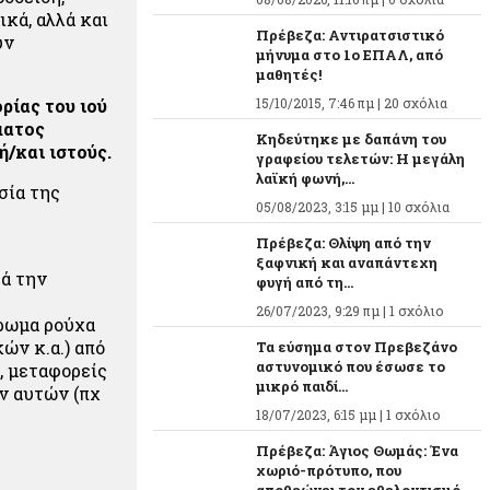
ικά, αλλά και
Πρέβεζα: Αντιρατσιστικό
υν
μήνυμα στο 1ο ΕΠΑΛ, από
μαθητές!
ρίας του ιού
15/10/2015, 7:46 πμ |
20 σχόλια
ματος
Κηδεύτηκε με δαπάνη του
/και ιστούς.
γραφείου τελετών: Η μεγάλη
λαϊκή φωνή,...
σία της
05/08/2023, 3:15 μμ |
10 σχόλια
Πρέβεζα: Θλίψη από την
ξαφνική και αναπάντεχη
τά την
φυγή από τη...
26/07/2023, 9:29 πμ |
1 σχόλιο
χρωμα ρούχα
ών κ.α.) από
Τα εύσημα στον Πρεβεζάνο
αστυνομικό που έσωσε το
, μεταφορείς
μικρό παιδί...
ν αυτών (πχ
18/07/2023, 6:15 μμ |
1 σχόλιο
Πρέβεζα: Άγιος Θωμάς: Ένα
χωριό-πρότυπο, που