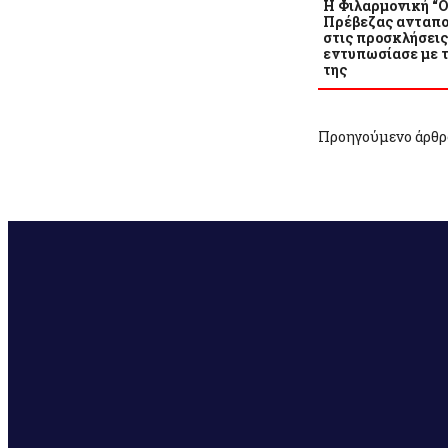
Η Φιλαρμονική “
Πρέβεζας ανταπ
στις προσκλήσεις
εντυπωσίασε με 
της
Προηγούμενο άρθρ