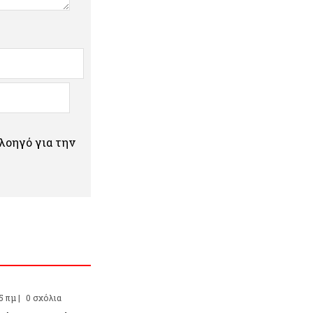
πλοηγό για την
5 πμ |
0 σχόλια