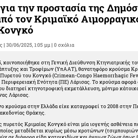
 για την προστασία της Δημόσ
από τον Κριμαϊκό Αιμορραγικ
Κονγκό
ς
|
30/06/2025, 1:05 μμ |
0 σχόλια
25, κοινοποιήθηκε στη Γενική Διεύθυνση Κτηνιατρικής τ
άπτυξης και Τροφίμων (ΥπΑΑΤ), θανατηφόρο κρούσμα Κρ
Πυρετού του Κονγκό (Crimean-Congo Haemorrhagic Feve
 Περιφερειακή Ενότητα (ΠΕ) Λάρισας. Το κρούσμα αφορά 
ου διατηρεί κτηνοτροφική εκμετάλλευση, μόνιμο κάτοικ
ας Λάρισας.
ο κρούσμα στην Ελλάδα είχε καταγραφεί το 2008 στην Π
ακεδονίας Θράκης.
ς πυρετός Κριμαίας Κονγκό είναι μία ιογενής ασθένεια π
 οποίος μεταδίδεται κυρίως μέσω κροτώνων (τσιμπουριών
ούν σε διάφορα είδη κατοικιδίων και άγριων ζώων όπως 