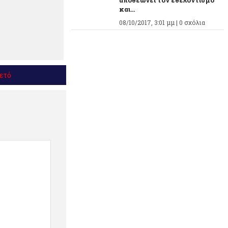
αποθεώνει τον εθελοντισμό
και...
08/10/2017, 3:01 μμ |
0 σχόλια
ετό