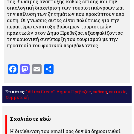
της βιώσιμης ανάπτυξης καθώς επίσης και την
οικολογική διαχείριση των τουριστικώνροών και
την επίλυση των ζητημάτων που προκύπτουν από
αυτή. Οι γνώσεις αυτές είναι πολύτιμες για την
περαιτέρω ανάπτυξη βιώσιμων τουριστικών
πρακτικών στον Δήμο Πρέβεζας, εξασφαλίζοντας
την αρμονική συνύπαρξη του τουρισμού με την
προστασία του φυσικού περιβάλλοντος.
Facebook
Mastodon
Email
Μοιραστείτε
Ετικέτες:
"Attica Green"
,
Δήμου Πρέβεζας
,
έκθεση
,
επιτυχία
,
Συμμετοχή
Σχολιάστε εδώ
Η διεύθυνση του email σας δεν θα δημοσιευθεί.