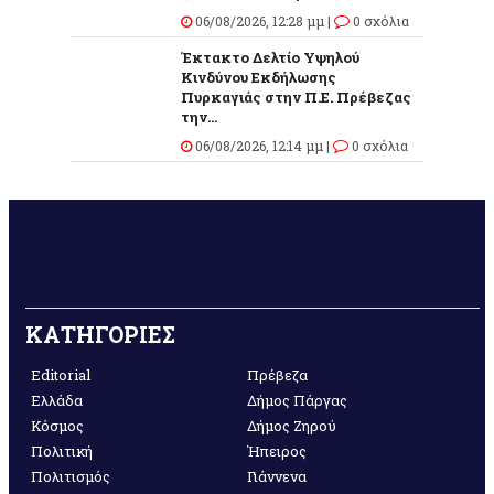
06/08/2026, 12:28 μμ |
0 σχόλια
Έκτακτο Δελτίο Υψηλού
Κινδύνου Εκδήλωσης
Πυρκαγιάς στην Π.Ε. Πρέβεζας
την...
06/08/2026, 12:14 μμ |
0 σχόλια
ΚΑΤΗΓΟΡΙΕΣ
Editorial
Πρέβεζα
Ελλάδα
Δήμος Πάργας
Κόσμος
Δήμος Ζηρού
Πολιτική
Ήπειρος
Πολιτισμός
Γιάννενα