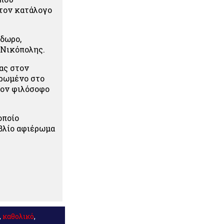
στον κατάλογο
όδωρο,
 Νικόπολης.
ας στον
ερωμένο στο
 τον φιλόσοφο
οποίο
ιβλίο αφιέρωμα
,
καθολικό
,