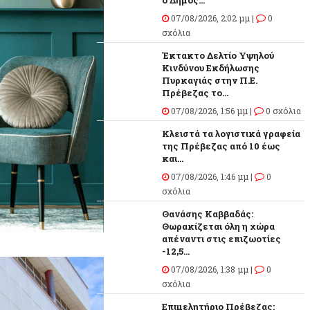
ο Δήμος...
07/08/2026, 2:02 μμ |
0
σχόλια
Έκτακτο Δελτίο Υψηλού
Κινδύνου Εκδήλωσης
Πυρκαγιάς στην Π.Ε.
Πρέβεζας το...
07/08/2026, 1:56 μμ |
0 σχόλια
Κλειστά τα λογιστικά γραφεία
της Πρέβεζας από 10 έως
και...
07/08/2026, 1:46 μμ |
0
σχόλια
Θανάσης Καββαδάς:
Θωρακίζεται όλη η χώρα
απέναντι στις επιζωοτίες
-12,5...
07/08/2026, 1:38 μμ |
0
σχόλια
Επιμελητήριο Πρέβεζας: