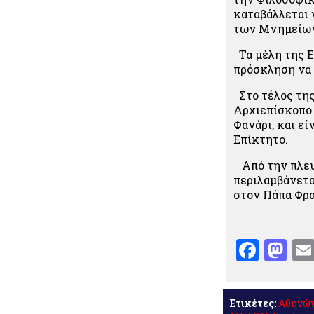
καταβάλλεται 
των Μνημείων
Τα μέλη της Ε
πρόσκληση να 
Στο τέλος της
Αρχιεπίσκοπο δ
Φανάρι, και εί
Επίκτητο.
Από την πλευρ
περιλαμβάνετα
στον Πάπα Φρ
Face
Ma
Ετικέτες:
Αθηνώ