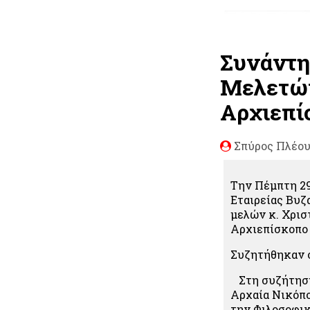
Συνάντη
Μελετών
Αρχιεπί
Σπύρος Πλέο
Την Πέμπτη 2
Εταιρείας Βυ
μελών κ. Χρισ
Αρχιεπίσκοπο
Συζητήθηκαν ο
Στη συζήτηση 
Αρχαία Νικόπο
την Φιλοσοφικ