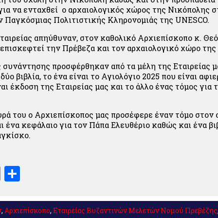
για να ενταχθεί ο αρχαιολογικός χώρος της Νικόπολης 
 Παγκόσμιας Πολιτιστικής Κληρονομιάς της UNESCO.
ταιρείας απηύθυναν, στον καθολικό Αρχιεπίσκοπο κ. Θε
επισκεφτεί την Πρέβεζα και τον αρχαιολογικό χώρο της
 συνάντησης προσφέρθηκαν από τα μέλη της Εταιρείας μ
ύο βιβλία, το ένα είναι το Αγιολόγιο 2025 που είναι αφι
ναι έκδοση της Εταιρείας μας και το άλλο ένας τόμος για
ά του ο Αρχιεπίσκοπος μας προσέφερε έναν τόμο στον 
ι ένα κεφάλαιο για τον Πάπα Ελευθέριο καθώς και ένα β
αγκίσκο.
book
stodon
Email
Μοιραστείτε
ν
,
Αρχιεπίσκοπο
,
Εταιρείας Βυζαντινών Μελετών Νομού Πρεβέζης