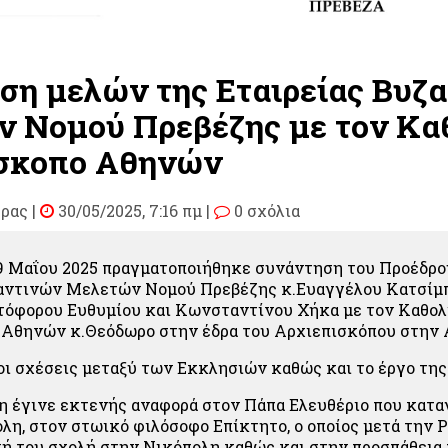
ση μελών της Εταιρείας Βυζ
 Νομού Πρεβέζης με τον Κα
σκοπο Αθηνών
υρας
|
30/05/2025, 7:16 πμ |
0 σχόλια
9 Μαΐου 2025 πραγματοποιήθηκε συνάντηση του Προέδρο
ζαντινών Μελετών Νομού Πρεβέζης κ.Ευαγγέλου Κατσίμπ
τόφορου Ευθυμίου και Κωνσταντίνου Χήκα με τον Καθολ
 Αθηνών κ.Θεόδωρο στην έδρα του Αρχιεπισκόπου στην 
ι σχέσεις μεταξύ των Εκκλησιών καθώς και το έργο της 
έγινε εκτενής αναφορά στον Πάπα Ελευθέριο που κατα
λη, στον στωικό φιλόσοφο Επίκτητο, ο οποίος μετά την 
ή του σχολή στην Νικόπολη καθώς και στην προσπάθεια