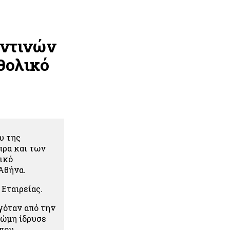
αντινών
θολικό
υ της
ρα και των
ικό
Αθήνα.
Εταιρείας.
γόταν από την
Ρώμη ίδρυσε
 που