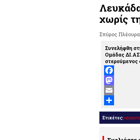
Λευκάδα
χωρίς τ
Σπύρος Πλέουρα
Συνελήφθη στ
Ομάδας ΔΙ.ΑΣ
στερούμενος 
Facebook
Mastodon
Email
Μοιραστείτε
Ετικέτες:
«εγκατ
Σχολιάστε