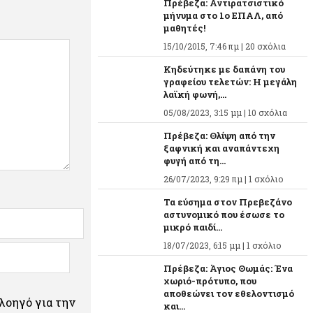
Πρέβεζα: Αντιρατσιστικό
μήνυμα στο 1ο ΕΠΑΛ, από
μαθητές!
15/10/2015, 7:46 πμ |
20 σχόλια
Κηδεύτηκε με δαπάνη του
γραφείου τελετών: Η μεγάλη
λαϊκή φωνή,...
05/08/2023, 3:15 μμ |
10 σχόλια
Πρέβεζα: Θλίψη από την
ξαφνική και αναπάντεχη
φυγή από τη...
26/07/2023, 9:29 πμ |
1 σχόλιο
Τα εύσημα στον Πρεβεζάνο
αστυνομικό που έσωσε το
μικρό παιδί...
18/07/2023, 6:15 μμ |
1 σχόλιο
Πρέβεζα: Άγιος Θωμάς: Ένα
χωριό-πρότυπο, που
αποθεώνει τον εθελοντισμό
πλοηγό για την
και...