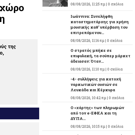
 χώρο
08/08/2026, 11:25 πμ |
0 σχόλια
η
Ιωάννινα: Συνελήφθη
καταστηματάρχης για χρήση
μουσικής καθ’ υπέρβαση του
επιτρεπόμενου...
08/08/2026, 11:16 πμ |
0 σχόλια
ούς της
Ο στρατός μπήκε σε
ο,
επιφυλακή, τα σούπερ μάρκετ
άδειασαν: Όταν...
08/08/2026, 11:10 πμ |
0 σχόλια
-4- συλλήψεις για κατοχή
ναρκωτικών ουσιών σε
Λευκάδα και Κέρκυρα
08/08/2026, 10:42 πμ |
0 σχόλια
Ο «χάρτης» των πληρωμών
από τον e-ΕΦΚΑ και τη
ΔΥΠΑ...
08/08/2026, 10:15 πμ |
0 σχόλια