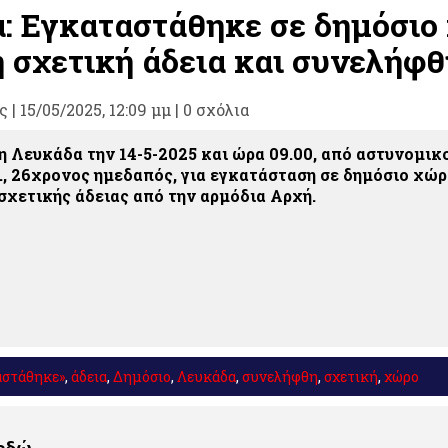
: Εγκαταστάθηκε σε δημόσιο
η σχετική άδεια και συνελήφθ
ς
|
15/05/2025, 12:09 μμ |
0 σχόλια
η Λευκάδα την 14-5-2025 και ώρα 09.00, από αστυνομικ
., 26χρονος ημεδαπός, για εγκατάσταση σε δημόσιο χώρ
σχετικής άδειας από την αρμόδια Αρχή.
αστάθηκε»
,
άδεια
,
Δημόσιο
,
Λευκάδα
,
συνελήφθη
,
σχετική
,
χώρο
 εδώ