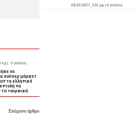
08/10/2017, 3:01 μμ |
0 σχόλια
0 πμ |
0 σχόλια
πήκε σε
τα σούπερ μάρκετ
αν τα ελληνικά
 εντολή να
 τα τουρκικά
Επόμενο άρθρο