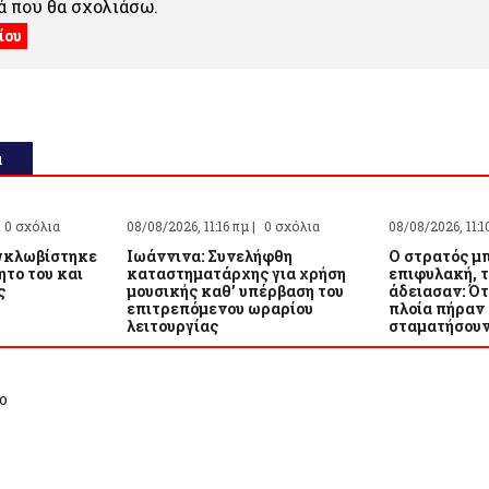
 που θα σχολιάσω.
α
0 σχόλια
08/08/2026, 11:16 πμ |
0 σχόλια
08/08/2026, 11:1
εγκλωβίστηκε
Ιωάννινα: Συνελήφθη
Ο στρατός μ
ητο του και
καταστηματάρχης για χρήση
επιφυλακή, 
ς
μουσικής καθ’ υπέρβαση του
άδειασαν: Ότ
επιτρεπόμενου ωραρίου
πλοία πήραν
λειτουργίας
σταματήσουν
ο