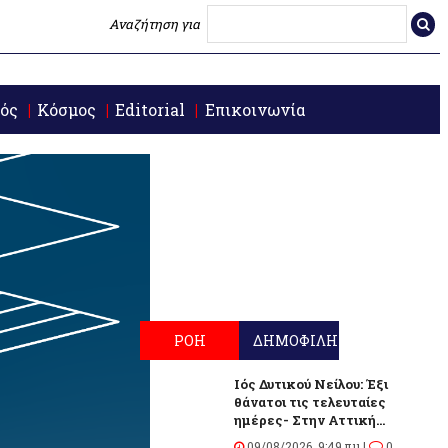
Αναζήτηση για
ός
Κόσμος
Editorial
Επικοινωνία
ΡΟΗ
ΔΗΜΟΦΙΛΗ
Ιός Δυτικού Νείλου: Έξι
θάνατοι τις τελευταίες
ημέρες- Στην Αττική...
09/08/2026, 9:49 πμ |
0