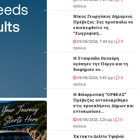
σχόλια
Νίκος Γεωργάκος Δήμαρχος
Πρέβεζας: Σας προσκαλώ να
επισκεφθείτε τη
“Ζωγραφική...
09/08/2026, 7:49 πμ |
0
σχόλια
Η Σταυρούλα Θεοχάρη
αγάπησε την Πάργα και τη
διαφήμισε σε...
08/08/2026, 9:40 μμ |
0
σχόλια
Η Φιλαρμονική “ΟΡΦΕΑΣ”
Πρέβεζας ανταποκρίθηκε
στις προσκλήσεις Δήμων και
εντυπωσίασε...
08/08/2026, 2:26 μμ |
0
σχόλια
Έκτακτο Δελτίο Υψηλού