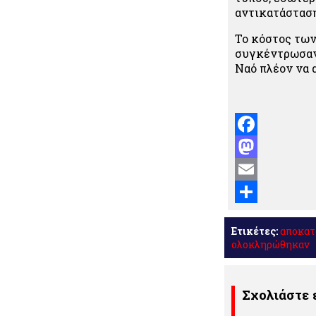
αντικατάσταση
Το κόστος των
συγκέντρωσαν 
Ναό πλέον να 
Facebook
Mastodon
Email
Μοιραστείτε
Ετικέτες:
αποκατ
ολοκληρώθηκαν
Σχολιάστε