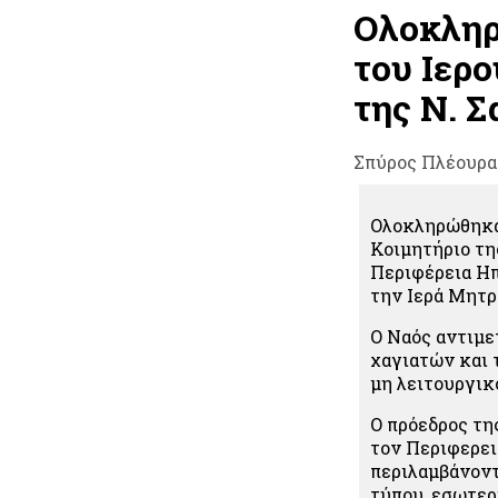
Ολοκληρ
του Ιερ
της Ν. 
Σπύρος Πλέουρα
Ολοκληρώθηκαν
Κοιμητήριο τη
Περιφέρεια Η
την Ιερά Μητρ
Ο Ναός αντιμε
χαγιατών και 
μη λειτουργικ
Ο πρόεδρος τη
τον Περιφερει
περιλαμβάνοντ
τύπου, εσωτερ