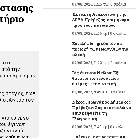
άστασης
09/08/2026, 11:25 πμ |
0 σχόλια
Έκτακτη Ανακοίνωση της
τήριο
ΔΕΥΑ Πρέβεζας και μήνυμα
προς τους κατοίκους...
09/08/2026, 11:06 πμ |
0 σχόλια
Συνελήφθη ημεδαπός σε
περιοχή των Ιωαννίνων για
κλοπή
 στο
09/08/2026, 11:02 πμ |
0 σχόλια
 από την
Ιός Δυτικού Νείλου: Έξι
υ υπεγράφη με
θάνατοι τις τελευταίες
ημέρες- Στην Αττική...
09/08/2026, 9:49 πμ |
0 σχόλια
ης στέγης, των
θιστώντας τον
Νίκος Γεωργάκος Δήμαρχος
Πρέβεζας: Σας προσκαλώ να
επισκεφθείτε τη
για το έργο
“Ζωγραφική...
που έγιναν
09/08/2026, 7:49 πμ |
0 σχόλια
υζαντινού
ρα καθώς και
Πρέβεζα: Αντιρατσιστικό