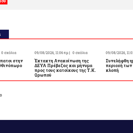
α
0 σχόλια
09/08/2026, 11:06 πμ |
0 σχόλια
09/08/2026, 11:0
πατοι στην
Έκτακτη Ανακοίνωση της
Συνελήφθη η
 Φθινόπωρο
ΔΕΥΑ Πρέβεζας και μήνυμα
περιοχή των
προς τους κατοίκους της Τ.Κ.
κλοπή
Ωρωπού
ο