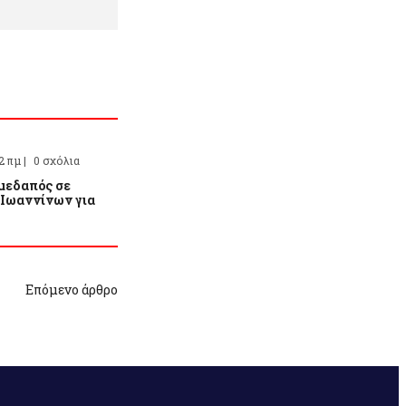
2 πμ |
0 σχόλια
μεδαπός σε
 Ιωαννίνων για
Επόμενο άρθρο