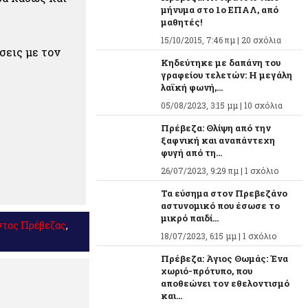
μήνυμα στο 1ο ΕΠΑΛ, από
μαθητές!
15/10/2015, 7:46 πμ |
20 σχόλια
σεις με τον
Κηδεύτηκε με δαπάνη του
γραφείου τελετών: Η μεγάλη
λαϊκή φωνή,...
05/08/2023, 3:15 μμ |
10 σχόλια
Πρέβεζα: Θλίψη από την
ξαφνική και αναπάντεχη
φυγή από τη...
26/07/2023, 9:29 πμ |
1 σχόλιο
Τα εύσημα στον Πρεβεζάνο
αστυνομικό που έσωσε το
μικρό παιδί...
ντας Πρέβεζας
,
18/07/2023, 6:15 μμ |
1 σχόλιο
Πρέβεζα: Άγιος Θωμάς: Ένα
χωριό-πρότυπο, που
αποθεώνει τον εθελοντισμό
και...