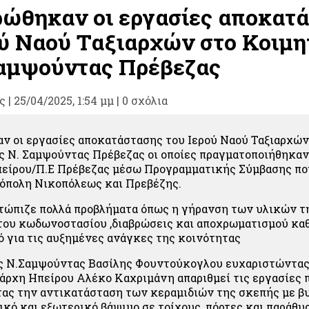
ώθηκαν οι εργασίες αποκατ
ού Ναού Ταξιαρχών στο Κοιμη
Σαμψούντας Πρέβεζας
ς
|
25/04/2025, 1:54 μμ |
0 σχόλια
 οι εργασίες αποκατάστασης του Ιερού Ναού Ταξιαρχών
ς Ν. Σαμψούντας Πρέβεζας οι οποίες πραγματοποιήθηκαν
πείρου/Π.Ε Πρέβεζας μέσω Προγραμματικής Σύμβασης πο
όπολη Νικοπόλεως και Πρεβέζης.
τώπιζε πολλά προβλήματα όπως η γήρανση των υλικών τ
του κωδωνοστασίου ,διαβρώσεις και αποχρωματισμού κα
ό για τις αυξημένες ανάγκες της κοινότητας
ς Ν.Σαμψούντας Βασίλης Φουντούκογλου ευχαριστώντας 
άρχη Ηπείρου Αλέκο Καχριμάνη απαριθμεί τις εργασίες 
ας την αντικατάσταση των κεραμιδιών της σκεπής με β
ικό και εξωτερικό βάψιμο σε τοίχους, πόρτες και παράθυ