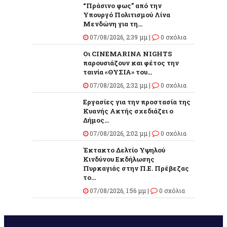
“Πράσινο φως” από την
Υπουργό Πολιτισμού Λίνα
Μενδώνη για τη...
07/08/2026, 2:39 μμ |
0 σχόλια
Οι CINEMARINA NIGHTS
παρουσιάζουν και φέτος την
ταινία «ΘΥΣΙΑ» του...
07/08/2026, 2:32 μμ |
0 σχόλια
Εργασίες για την προστασία της
Κυανής Ακτής σχεδιάζει ο
Δήμος...
07/08/2026, 2:02 μμ |
0 σχόλια
Έκτακτο Δελτίο Υψηλού
Κινδύνου Εκδήλωσης
Πυρκαγιάς στην Π.Ε. Πρέβεζας
το...
07/08/2026, 1:56 μμ |
0 σχόλια