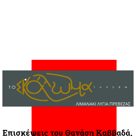
Επισκέψεις του Θανάση Καββαδά,