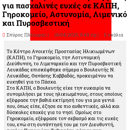
για πασχαλινές ευχές σε ΚΑΠΗ,
Γηροκομείο, Αστυνομία, Λιμενικό
και Πυροσβεστική
Σπύρος Πλέουρας
|
18/04/2025, 8:49 πμ |
0 σχόλια
Το Κέντρο Ανοιχτής Προστασίας Ηλικιωμένων
(ΚΑΠΗ), το Γηροκομείο, την Αστυνομική
Διεύθυνση, το Λιμεναρχείο και την Πυροσβεστική
Λευκάδας επισκέφθηκε σήμερα ο Βουλευτής Ν.
Λευκάδας, Θανάσης Καββαδάς, προκειμένου να
ευχηθεί για το Πάσχα.
Στο ΚΑΠΗ, ο Βουλευτής είχε την ευκαιρία να
συνομιλήσει με τους ηλικιωμένους, στους οποίους
εξέφρασε την βαθιά εκτίμησή του για μια γενιά
που, όπως είπε, έζησε σε πιο αυθεντικές, αλλά και
δύσκολες εποχές για το νησί. Ομοίως στο
Γηροκομείο, εξέφρασε τον σεβασμό και τις ευχές
του, ενώ στη συνάντησή του με τον Διευθυντή,