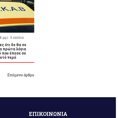
28 μμ |
0 σχόλια
ς ότι δε θα σε
Τα πρώτα λόγια
υ που έπεσε σε
αυτό νερό
Επόμενο άρθρο
ΕΠΙΚΟΙΝΩΝΙΑ