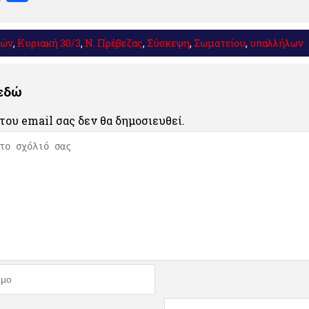
κών
,
Κυριακή 30/3
,
Ν. Πρέβεζας
,
Σύσκεψη
,
Σωματείου
,
υπαλλήλων
 εδώ
του email σας δεν θα δημοσιευθεί.