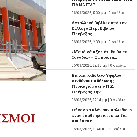
ΠΑΝΑΓΙΑΣ...
06/08/2026, 5:30 μμ |
0 σχόλια
Ανταλλαγή βιβλίων από τον
Σύλλογο Περί Βιβλίου
Πρέβεζας
06/08/2026, 2:39 μμ |
0 σχόλια
«Μαμά νόμιζες ότι δε θα σε
ξαναδώ;» – Τα πρώτα...
06/08/2026, 12:28 μμ |
0 σχόλια
Έκτακτο Δελτίο Υψηλού
Κινδύνου Εκδήλωσης
Πυρκαγιάς στην Π.Ε.
Πρέβεζας την...
06/08/2026, 12:14 μμ |
0 σχόλια
Πήγαν να κλέψουν καλώδια, ο
ένας έπαθε ηλεκτροπληξία
και έπεσε...
06/08/2026, 11:40 πμ |
0 σχόλια