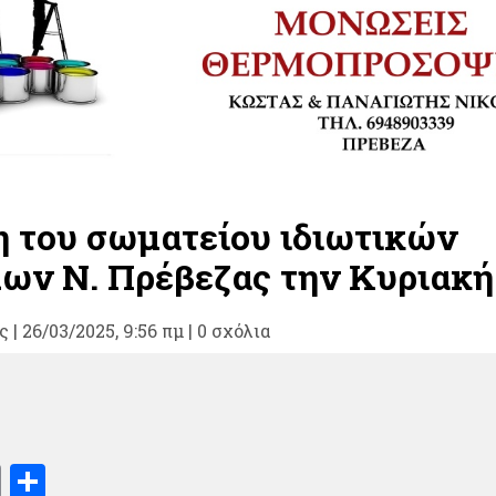
 του σωματείου ιδιωτικών
ων Ν. Πρέβεζας την Κυριακή
ς
|
26/03/2025, 9:56 πμ |
0 σχόλια
book
stodon
Email
Μοιραστείτε