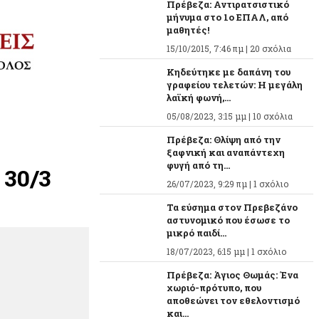
Πρέβεζα: Αντιρατσιστικό
μήνυμα στο 1ο ΕΠΑΛ, από
μαθητές!
15/10/2015, 7:46 πμ |
20 σχόλια
Κηδεύτηκε με δαπάνη του
γραφείου τελετών: Η μεγάλη
λαϊκή φωνή,...
05/08/2023, 3:15 μμ |
10 σχόλια
Πρέβεζα: Θλίψη από την
ξαφνική και αναπάντεχη
φυγή από τη...
 30/3
26/07/2023, 9:29 πμ |
1 σχόλιο
Τα εύσημα στον Πρεβεζάνο
αστυνομικό που έσωσε το
μικρό παιδί...
18/07/2023, 6:15 μμ |
1 σχόλιο
Πρέβεζα: Άγιος Θωμάς: Ένα
χωριό-πρότυπο, που
αποθεώνει τον εθελοντισμό
και...