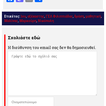
Ετικέτες:
1ου
,
αξέχαστης
,
ΓΕΛ Φιλιππιάδας
,
δράση
,
μαθητική
,
Μελίνας
,
Μερκούρη
,
Νικόπολη
Σχολιάστε εδώ
Η διεύθυνση του email σας δεν θα δημοσιευθεί.