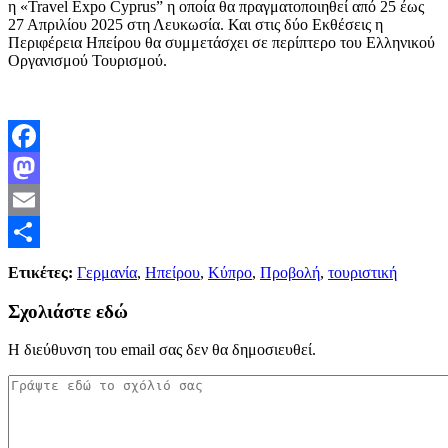
η «Travel Expo Cyprus” η οποία θα πραγματοποιηθεί από 25 έως
27 Απριλίου 2025 στη Λευκωσία. Και στις δύο Εκθέσεις η
Περιφέρεια Ηπείρου θα συμμετάσχει σε περίπτερο του Ελληνικού
Οργανισμού Τουρισμού
.
Facebook
Mastodon
Email
Μοιραστείτε
Ετικέτες:
Γερμανία
,
Ηπείρου
,
Κύπρο
,
Προβολή
,
τουριστική
Σχολιάστε εδώ
Η διεύθυνση του email σας δεν θα δημοσιευθεί.