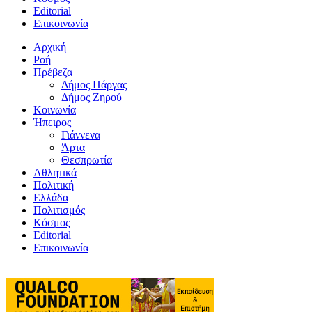
Editorial
Επικοινωνία
Αρχική
Ροή
Πρέβεζα
Δήμος Πάργας
Δήμος Ζηρού
Κοινωνία
Ήπειρος
Γιάννενα
Άρτα
Θεσπρωτία
Αθλητικά
Πολιτική
Ελλάδα
Πολιτισμός
Κόσμος
Editorial
Επικοινωνία