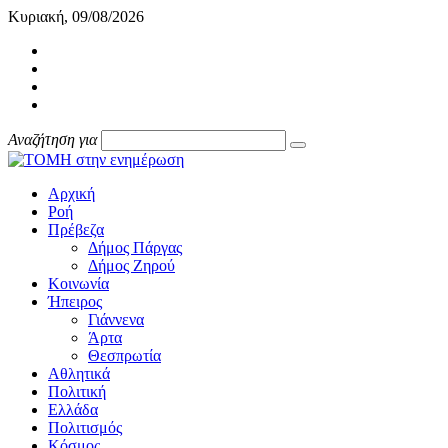
Κυριακή, 09/08/2026
Αναζήτηση για
Αρχική
Ροή
Πρέβεζα
Δήμος Πάργας
Δήμος Ζηρού
Κοινωνία
Ήπειρος
Γιάννενα
Άρτα
Θεσπρωτία
Αθλητικά
Πολιτική
Ελλάδα
Πολιτισμός
Κόσμος