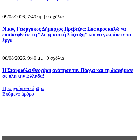
09/08/2026, 7:49 πμ |
0 σχόλια
Νίκος Γεωργάκος Δήμαρχος Πρέβεζας: Σας προσκαλώ να
επισκεφθείτε τη “Ζωγραφική Σύζευξη” και να γνωρίσετε τα
έργα
08/08/2026, 9:40 μμ |
0 σχόλια
Η Σταυρούλα Θεοχάρη αγάπησε την Πάργα και τη διαφήμισε
σε όλη την Ελλάδα!
Προηγούμενο άρθρο
Επόμενο άρθρο