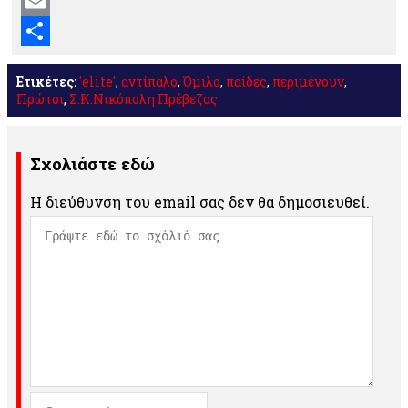
Mastodon
Email
Μοιραστείτε
Ετικέτες:
'elite'
,
αντίπαλο
,
Όμιλο
,
παίδες
,
περιμένουν
,
Πρώτοι
,
Σ.Κ.Νικόπολη Πρέβεζας
Σχολιάστε εδώ
Η διεύθυνση του email σας δεν θα δημοσιευθεί.