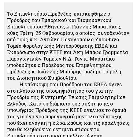
Το Επιμελητήριο Πρέβεζας επισκέφθηκε ο
Πρόεδρος του Εμπορικού και Βιομηχανικού
Επιμελητηρίου Αθηνών, κ. Γιάννης Μπρατάκος,
χθες Τρίτη 25 Φεβρουαρίου, ο οποίος συνοδευόταν
από τους κ.κ. Αντώνη Παναγόπουλο Υπεύθυνο
Τομέα Φορολογικής Μεταρρύθμισης ΕΒΕΑ και
Εκπρόσωπο στην ΚΕΕΕ και Άκη Μπάφα Γραμματέα
Παραγωγικών Τομέων Ν.Δ. Τον κ. Μπρατάκο
υποδέχθηκε ο Πρόεδρος του Επιμελητηρίου
Πρέβεζας κ. Ιωάννης Μπούρης μαζί με τα μέλη
του Διοικητικού Συμβουλίου.
Η επίσκεψη του Προέδρου του ΕΒΕΑ έγινε
στο πλαίσιο της υποψηφιότητάς του για την
Προεδρία της Κεντρικής Ένωσης Επιμελητηρίων
Ελλάδος. Κατά τη διάρκεια της συζήτησης, ο
υποψήφιος Πρόεδρος της ΚΕΕE ανέλυσε το όραμά
του για ένα νέο παραγωγικό μοντέλο ανάπτυξης
που έχει ανάγκη η χώρα, καθώς και τις προκλήσεις
που θα κληθούν να αντιμετωπίσουν τα
Επιμελητήρια στο εγγύς μέλλον. Ακόμη