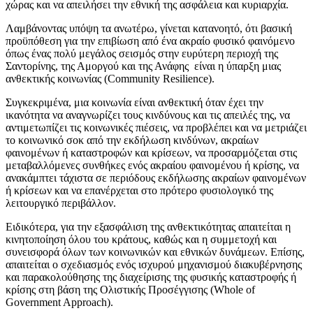
χώρας και να απειλήσει την εθνική της ασφάλεια και κυριαρχία.
Λαμβάνοντας υπόψη τα ανωτέρω, γίνεται κατανοητό, ότι βασική
προϋπόθεση για την επιβίωση από ένα ακραίο φυσικό φαινόμενο
όπως ένας πολύ μεγάλος σεισμός στην ευρύτερη περιοχή της
Σαντορίνης, της Αμοργού και της Ανάφης είναι η ύπαρξη μιας
ανθεκτικής κοινωνίας (Community Resilience).
Συγκεκριμένα, μια κοινωνία είναι ανθεκτική όταν έχει την
ικανότητα να αναγνωρίζει τους κινδύνους και τις απειλές της, να
αντιμετωπίζει τις κοινωνικές πιέσεις, να προβλέπει και να μετριάζει
το κοινωνικό σοκ από την εκδήλωση κινδύνων, ακραίων
φαινομένων ή καταστροφών και κρίσεων, να προσαρμόζεται στις
μεταβαλλόμενες συνθήκες ενός ακραίου φαινομένου ή κρίσης, να
ανακάμπτει τάχιστα σε περιόδους εκδήλωσης ακραίων φαινομένων
ή κρίσεων και να επανέρχεται στο πρότερο φυσιολογικό της
λειτουργικό περιβάλλον.
Ειδικότερα, για την εξασφάλιση της ανθεκτικότητας απαιτείται η
κινητοποίηση όλου του κράτους, καθώς και η συμμετοχή και
συνεισφορά όλων των κοινωνικών και εθνικών δυνάμεων. Επίσης,
απαιτείται ο σχεδιασμός ενός ισχυρού μηχανισμού διακυβέρνησης
και παρακολούθησης της διαχείρισης της φυσικής καταστροφής ή
κρίσης στη βάση της Ολιστικής Προσέγγισης (Whole of
Government Approach).