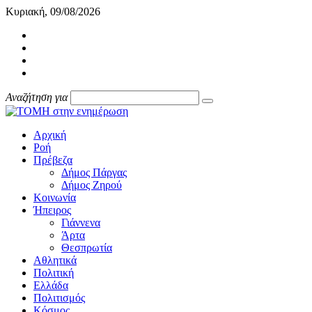
Κυριακή, 09/08/2026
Αναζήτηση για
Αρχική
Ροή
Πρέβεζα
Δήμος Πάργας
Δήμος Ζηρού
Κοινωνία
Ήπειρος
Γιάννενα
Άρτα
Θεσπρωτία
Αθλητικά
Πολιτική
Ελλάδα
Πολιτισμός
Κόσμος