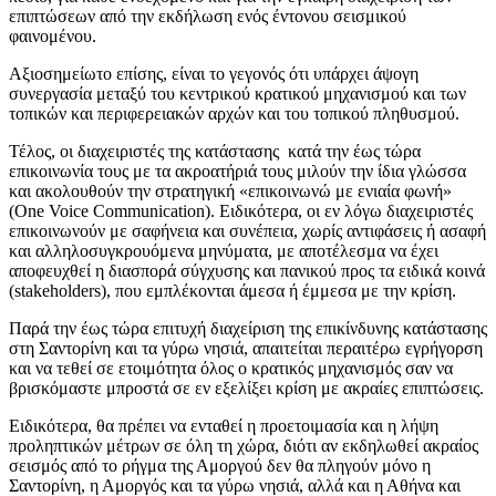
επιπτώσεων από την εκδήλωση ενός έντονου σεισμικού
φαινομένου.
Αξιοσημείωτο επίσης, είναι το γεγονός ότι υπάρχει άψογη
συνεργασία μεταξύ του κεντρικού κρατικού μηχανισμού και των
τοπικών και περιφερειακών αρχών και του τοπικού πληθυσμού.
Τέλος, οι διαχειριστές της κατάστασης κατά την έως τώρα
επικοινωνία τους με τα ακροατήριά τους μιλούν την ίδια γλώσσα
και ακολουθούν την στρατηγική «επικοινωνώ με ενιαία φωνή»
(One Voice Communication). Ειδικότερα, οι εν λόγω διαχειριστές
επικοινωνούν με σαφήνεια και συνέπεια, χωρίς αντιφάσεις ή ασαφή
και αλληλοσυγκρουόμενα μηνύματα, με αποτέλεσμα να έχει
αποφευχθεί η διασπορά σύγχυσης και πανικού προς τα ειδικά κοινά
(stakeholders), που εμπλέκονται άμεσα ή έμμεσα με την κρίση.
Παρά την έως τώρα επιτυχή διαχείριση της επικίνδυνης κατάστασης
στη Σαντορίνη και τα γύρω νησιά, απαιτείται περαιτέρω εγρήγορση
και να τεθεί σε ετοιμότητα όλος ο κρατικός μηχανισμός σαν να
βρισκόμαστε μπροστά σε εν εξελίξει κρίση με ακραίες επιπτώσεις.
Ειδικότερα, θα πρέπει να ενταθεί η προετοιμασία και η λήψη
προληπτικών μέτρων σε όλη τη χώρα, διότι αν εκδηλωθεί ακραίος
σεισμός από το ρήγμα της Αμοργού δεν θα πληγούν μόνο η
Σαντορίνη, η Αμοργός και τα γύρω νησιά, αλλά και η Αθήνα και