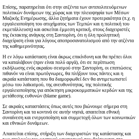
Επίσης, παρατηρείται ότι στην ατζέντα των αντιπολιτευόμενων
πολιτικών δυνάμεων της χώρας και την πλειοψηφία των Μέσων
Μαζικής Ενημέρωσης, άλλα ζητήματα έχουν προτεραιότητα (π.χ. η
εργαλειοποίηση του ατυχήματος των Τεμπών και η πολιτική του
εκμετάλλευση) και ασκείται έμμεση κριτική, στους διαχειριστές
της έκτακτης ανάγκης στη Σαντορίνη, ότι η όλη προληπτική
διαχείριση είναι για λόγους αποπροσανατολισμού από την ατζέντα
της καθημερινότητας.
Η εν λόγω κατάσταση είναι άκρως επικίνδυνη και θα πρέπει όλοι
να καταλάβουν (πριν είναι πολύ αργά), ότι σε περίπτωση
εκδήλωσης ενός ακραίου σεισμού στην Σαντορίνη, οι επιπτώσεις
πιθανόν να είναι πρωτόγνωρες, θα πλήξουν τους πάντες και η
ακραία κατάσταση που θα διαμορφωθεί δεν θα αντιμετωπιστεί
μέσω του λαϊκισμού, της ανευθυνότητας, της πολιτικής
εργαλειοποίησης για απόκτηση μικροκομματικών κερδών και της
μετάθεσης ευθυνών (blame game).
Σε ακραίες καταστάσεις όπως αυτές που βιώνουμε σήμερα στη
Σαντορίνη και τα κοντινά σε αυτήν νησιά, απαιτείται εθνική
συναίνεση και ενεργοποίηση και συμμετοχή όλων των κοινωνικών
και εθνικών δυνάμεων.
Απαιτείται επίσης, στήριξη των διαχειριστών της κατάστασης και