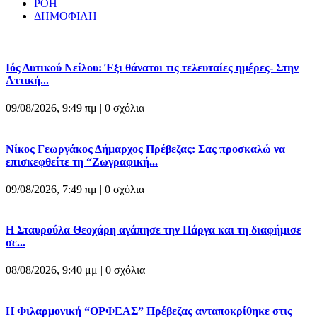
ΡΟΗ
ΔΗΜΟΦΙΛΗ
Ιός Δυτικού Νείλου: Έξι θάνατοι τις τελευταίες ημέρες- Στην
Αττική...
09/08/2026, 9:49 πμ |
0 σχόλια
Νίκος Γεωργάκος Δήμαρχος Πρέβεζας: Σας προσκαλώ να
επισκεφθείτε τη “Ζωγραφική...
09/08/2026, 7:49 πμ |
0 σχόλια
Η Σταυρούλα Θεοχάρη αγάπησε την Πάργα και τη διαφήμισε
σε...
08/08/2026, 9:40 μμ |
0 σχόλια
Η Φιλαρμονική “ΟΡΦΕΑΣ” Πρέβεζας ανταποκρίθηκε στις