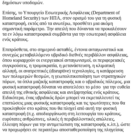
δημόσιων υποδομών.
Επίσης, το Υπουργείο Εσωτερικής Ασφάλειας (Department of
Homeland Security) των ΗΠΑ, στον ορισμό του για τη φυσική
καταστροφή, εκτός από τα ανωτέρω, προσθέτει μια ακόμη
σημαντική παράμετρο. Την απειλή που δύνανται να προκαλέσουν
τα εν λόγω καταστροφικά συμβάντα για την εσωτερική ασφάλεια
ενός κράτους.
Επιπρόσθετα, στο σημερινό ασταθές, έντονα ανταγωνιστικό και
συνεχώς μεταβαλλόμενο υβριδικό διεθνές περιβάλλον ασφάλειας,
όπου κυριαρχούν οι ενεργειακοί ανταγωνισμοί, οι περιφερειακές
συγκρούσεις, η τρομοκρατία, η μετανάστευση, η κλιματική
αλλαγή, οι ανατρεπτικές (disruptive) τεχνολογίες, η κατάρρευση
των πολυμερών θεσμών, η γεωπολιτικοποίηση των στρατηγικών
πόρων, τα όπλα μαζικής καταστροφής και ο υβριδικός πόλεμος, μια
φυσική καταστροφή δύναται να αποτελέσει το μέσο για την ευθεία
απειλή της εθνικής ασφάλειας και ανεξαρτησίας ενός κράτους.
Ειδικότερα, ένας υβριδικός δρών μπορεί να εκμεταλλευτεί τις
επιπτώσεις μιας φυσικής καταστροφής και τις τρωτότητες που θα
προκληθούν στο κράτος που θα πληγεί από αυτή την φυσική
καταστροφή (π.χ. αποδιοργάνωση στη λειτουργία του κράτους,
ευρύτατες ανθρώπινες, υλικές ή περιβαλλοντικές απώλειες,
έλλειψη πόρων για την αντιμετώπιση της καταστροφής κ.λπ.), ώστε
να προχωρήσει σε περαιτέρω αποσταθεροποίηση της πληγείσας