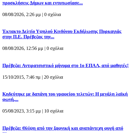
προσκλήσεις Δήμων και εντυπωσίασε...
08/08/2026, 2:26 μμ |
0 σχόλια
Έκτακτο Δελτίο Υψηλού Κινδύνου Εκδήλωσης Πυρκαγιάς
στην Π.Ε. Πρέβεζας την...
08/08/2026, 12:56 μμ |
0 σχόλια
Πρέβεζα: Αντιρατσιστικό μήνυμα στο 1ο ΕΠΑΛ, από μαθητές!
15/10/2015, 7:46 πμ |
20 σχόλια
Κηδεύτηκε με δαπάνη του γραφείου τελετών: Η μεγάλη λαϊκή
φωνή,...
05/08/2023, 3:15 μμ |
10 σχόλια
Πρέβεζα: Θλίψη από την ξαφνική και αναπάντεχη φυγή από