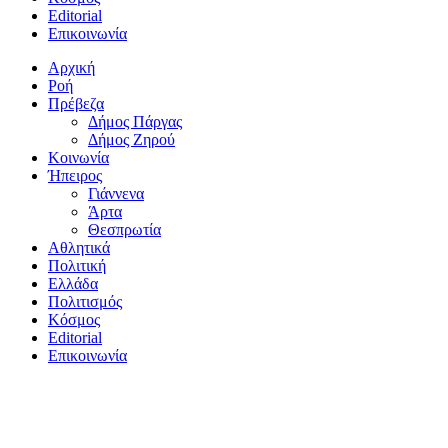
Editorial
Επικοινωνία
Αρχική
Ροή
Πρέβεζα
Δήμος Πάργας
Δήμος Ζηρού
Κοινωνία
Ήπειρος
Γιάννενα
Άρτα
Θεσπρωτία
Αθλητικά
Πολιτική
Ελλάδα
Πολιτισμός
Κόσμος
Editorial
Επικοινωνία