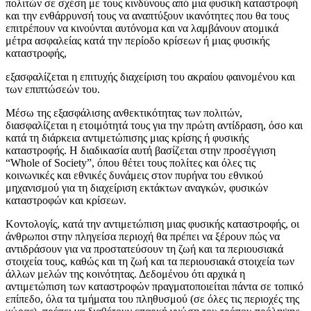
πολιτών σε σχέση με τους κινδύνους από μια φυσική καταστροφή
και την ενθάρρυνσή τους να αναπτύξουν ικανότητες που θα τους
επιτρέπουν να κινούνται αυτόνομα και να λαμβάνουν ατομικά
μέτρα ασφαλείας κατά την περίοδο κρίσεων ή μιας φυσικής
καταστροφής,
εξασφαλίζεται η επιτυχής διαχείριση του ακραίου φαινομένου και
των επιπτώσεών του.
Μέσω της εξασφάλισης ανθεκτικότητας των πολιτών,
διασφαλίζεται η ετοιμότητά τους για την πρώτη αντίδραση, όσο και
κατά τη διάρκεια αντιμετώπισης μιας κρίσης ή φυσικής
καταστροφής. Η διαδικασία αυτή βασίζεται στην προσέγγιση
“Whole of Society”, όπου θέτει τους πολίτες και όλες τις
κοινωνικές και εθνικές δυνάμεις στον πυρήνα του εθνικού
μηχανισμού για τη διαχείριση εκτάκτων αναγκών, φυσικών
καταστροφών και κρίσεων.
Κοντολογίς, κατά την αντιμετώπιση μιας φυσικής καταστροφής, οι
άνθρωποι στην πληγείσα περιοχή θα πρέπει να ξέρουν πώς να
αντιδράσουν για να προστατεύσουν τη ζωή και τα περιουσιακά
στοιχεία τους, καθώς και τη ζωή και τα περιουσιακά στοιχεία των
άλλων μελών της κοινότητας. Δεδομένου ότι αρχικά η
αντιμετώπιση των καταστροφών πραγματοποιείται πάντα σε τοπικό
επίπεδο, όλα τα τμήματα του πληθυσμού (σε όλες τις περιοχές της