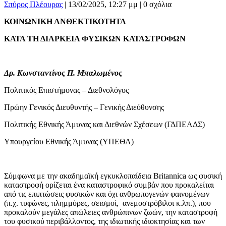
Σπύρος Πλέουρας
|
13/02/2025, 12:27 μμ |
0 σχόλια
ΚΟΙΝΩΝΙΚΗ ΑΝΘΕΚΤΙΚΟΤΗΤΑ
ΚΑΤΑ ΤΗ ΔΙΑΡΚΕΙΑ ΦΥΣΙΚΩΝ ΚΑΤΑΣΤΡΟΦΩΝ
Δρ. Κωνσταντίνος Π. Μπαλωμένος
Πολιτικός Επιστήμονας – Διεθνολόγος
Πρώην Γενικός Διευθυντής – Γενικής Διεύθυνσης
Πολιτικής Εθνικής Άμυνας και Διεθνών Σχέσεων (ΓΔΠΕΑΔΣ)
Υπουργείου Εθνικής Άμυνας (ΥΠΕΘΑ)
Σύμφωνα με την ακαδημαϊκή εγκυκλοπαίδεια Britannica ως φυσική
καταστροφή ορίζεται ένα καταστροφικό συμβάν που προκαλείται
από τις επιπτώσεις φυσικών και όχι ανθρωπογενών φαινομένων
(π.χ. τυφώνες, πλημμύρες, σεισμοί, ανεμοστρόβιλοι κ.λπ.), που
προκαλούν μεγάλες απώλειες ανθρώπινων ζωών, την καταστροφή
του φυσικού περιβάλλοντος, της ιδιωτικής ιδιοκτησίας και των