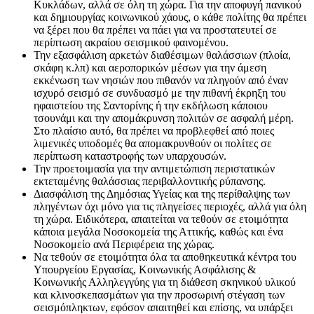
Κυκλάδων, αλλά σε όλη τη χώρα. Για την αποφυγή πανικού
και δημιουργίας κοινωνικού χάους, ο κάθε πολίτης θα πρέπει
να ξέρει που θα πρέπει να πάει για να προστατευτεί σε
περίπτωση ακραίου σεισμικού φαινομένου.
Την εξασφάλιση αρκετών διαθέσιμων θαλάσσιων (πλοία,
σκάφη κ.λπ) και αεροπορικών μέσων για την άμεση
εκκένωση των νησιών που πιθανόν να πληγούν από έναν
ισχυρό σεισμό σε συνδυασμό με την πιθανή έκρηξη του
ηφαιστείου της Σαντορίνης ή την εκδήλωση κάποιου
τσουνάμι και την απομάκρυνση πολιτών σε ασφαλή μέρη.
Στο πλαίσιο αυτό, θα πρέπει να προβλεφθεί από ποιες
λιμενικές υποδομές θα απομακρυνθούν οι πολίτες σε
περίπτωση καταστροφής των υπαρχουσών.
Την προετοιμασία για την αντιμετώπιση περιστατικών
εκτεταμένης θαλάσσιας περιβαλλοντικής ρύπανσης.
Διασφάλιση της Δημόσιας Υγείας και της περίθαλψης των
πληγέντων όχι μόνο για τις πληγείσες περιοχές, αλλά για όλη
τη χώρα. Ειδικότερα, απαιτείται να τεθούν σε ετοιμότητα
κάποια μεγάλα Νοσοκομεία της Αττικής, καθώς και ένα
Νοσοκομείο ανά Περιφέρεια της χώρας.
Να τεθούν σε ετοιμότητα όλα τα αποθηκευτικά κέντρα του
Υπουργείου Εργασίας, Κοινωνικής Ασφάλισης &
Κοινωνικής Αλληλεγγύης για τη διάθεση σκηνικού υλικού
και κλινοσκεπασμάτων για την προσωρινή στέγαση των
σεισμόπληκτων, εφόσον απαιτηθεί και επίσης, να υπάρξει