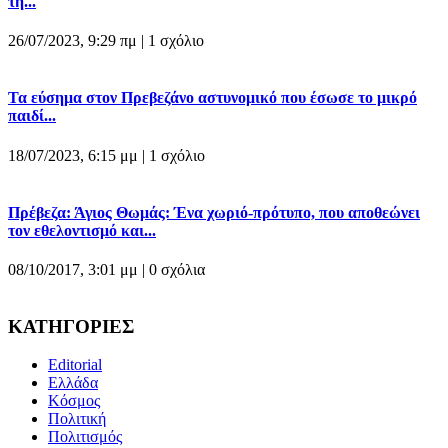
τη...
26/07/2023, 9:29 πμ |
1 σχόλιο
Τα εύσημα στον Πρεβεζάνο αστυνομικό που έσωσε το μικρό
παιδί...
18/07/2023, 6:15 μμ |
1 σχόλιο
Πρέβεζα: Άγιος Θωμάς: Ένα χωριό-πρότυπο, που αποθεώνει
τον εθελοντισμό και...
08/10/2017, 3:01 μμ |
0 σχόλια
ΚΑΤΗΓΟΡΙΕΣ
Editorial
Ελλάδα
Κόσμος
Πολιτική
Πολιτισμός