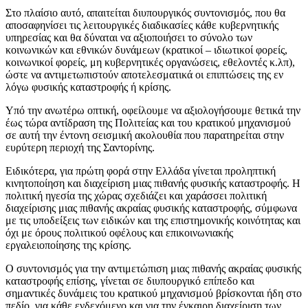
Στο πλαίσιο αυτό, απαιτείται διυπουργικός συντονισμός, που θα
αποσαφηνίσει τις λειτουργικές διαδικασίες κάθε κυβερνητικής
υπηρεσίας και θα δύναται να αξιοποιήσει το σύνολο των
κοινωνικών και εθνικών δυνάμεων (κρατικοί – ιδιωτικοί φορείς,
κοινωνικοί φορείς, μη κυβερνητικές οργανώσεις, εθελοντές κ.λπ),
ώστε να αντιμετωπιστούν αποτελεσματικά οι επιπτώσεις της εν
λόγω φυσικής καταστροφής ή κρίσης.
Υπό την ανωτέρω οπτική, οφείλουμε να αξιολογήσουμε θετικά την
έως τώρα αντίδραση της Πολιτείας και του κρατικού μηχανισμού
σε αυτή την έντονη σεισμική ακολουθία που παρατηρείται στην
ευρύτερη περιοχή της Σαντορίνης.
Ειδικότερα, για πρώτη φορά στην Ελλάδα γίνεται προληπτική
κινητοποίηση και διαχείριση μιας πιθανής φυσικής καταστροφής. Η
πολιτική ηγεσία της χώρας σχεδιάζει και χαράσσει πολιτική
διαχείρισης μιας πιθανής ακραίας φυσικής καταστροφής, σύμφωνα
με τις υποδείξεις των ειδικών και της επιστημονικής κοινότητας και
όχι με όρους πολιτικού οφέλους και επικοινωνιακής
εργαλειοποίησης της κρίσης.
Ο συντονισμός για την αντιμετώπιση μιας πιθανής ακραίας φυσικής
καταστροφής επίσης, γίνεται σε διυπουργικό επίπεδο και
σημαντικές δυνάμεις του κρατικού μηχανισμού βρίσκονται ήδη στο
πεδίο, για κάθε ενδεχόμενο και για την έγκαιρη διαχείριση των