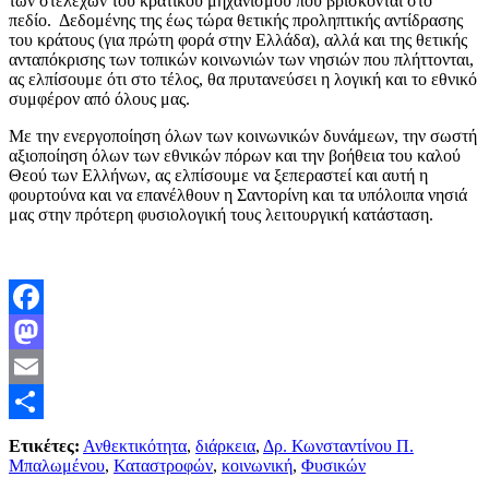
των στελεχών του κρατικού μηχανισμού που βρίσκονται στο
πεδίο. Δεδομένης της έως τώρα θετικής προληπτικής αντίδρασης
του κράτους (για πρώτη φορά στην Ελλάδα), αλλά και της θετικής
ανταπόκρισης των τοπικών κοινωνιών των νησιών που πλήττονται,
ας ελπίσουμε ότι στο τέλος, θα πρυτανεύσει η λογική και το εθνικό
συμφέρον από όλους μας.
Με την ενεργοποίηση όλων των κοινωνικών δυνάμεων, την σωστή
αξιοποίηση όλων των εθνικών πόρων και την βοήθεια του καλού
Θεού των Ελλήνων, ας ελπίσουμε να ξεπεραστεί και αυτή η
φουρτούνα και να επανέλθουν η Σαντορίνη και τα υπόλοιπα νησιά
μας στην πρότερη φυσιολογική τους λειτουργική κατάσταση.
Facebook
Mastodon
Email
Μοιραστείτε
Ετικέτες:
Ανθεκτικότητα
,
διάρκεια
,
Δρ. Κωνσταντίνου Π.
Μπαλωμένου
,
Καταστροφών
,
κοινωνική
,
Φυσικών