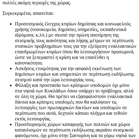
πολλές ακόμη περιοχές της χώρας.
Συγκεκριμένα, απαιτείται:
Προσεισμικός έλεγχος κτιρίων δημόσιας και κοινωφελούς
χρήσης (νοσοκομεία, δημόσιες υπηρεσίες, εκπαιδευτικά
ιδρύματα, κ.λπ.) με σκοπό την πρώτη αποτίμηση της
σεισμικής τους ικανότητας και λήψης μέτρων σε περίπτωση
στατικών προβλημάτων τους για την εξεύρεση εναλλακτικών
επανδρωμένων κτιρίων όπου θα λειτουργήσουν προσωρινά,
ώστε να ξεπεραστεί η κρίση και να επανέλθει η
κανονικότητα.
Ασκήσεις ετοιμότητας για την ασφαλή εκκένωση των
δημόσιων κτιρίων και υπηρεσιών σε περίπτωση εκδήλωσης
σεισμού κατά την ώρα λειτουργίας τους.
Φύλαξη και προστασία των κρίσιμων υποδομών όχι μόνο
στα νησιά των Κυκλάδων όπου υπάρχει το πρόβλημα, αλλά
σε όλη τη χώρα. Θα πρέπει να εξασφαλιστούν εναλλακτικά
δίκτυα και κρίσιμες υποδομές που θα καλύψουν τις
λειτουργίες των πρωταρχικών δικτύων και υποδομών σε
περίπτωση που αυτά, δεχτούν κάποιο πλήγμα και τεθούν
εκτός λειτουργίας.
Προσδιορισμός χώρων καταφυγής των πολιτών και χώροι
καταυλισμών σε περίπτωση εκδήλωσης ακραίου σεισμικού
φαινόμενου, όχι μόνο στην Σαντορίνη και τα γύρω νησιά των