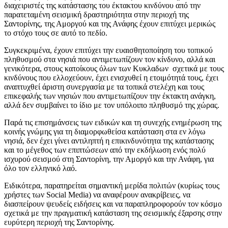
διαχειριστές της κατάστασης του έκτακτου κινδύνου από την
παρατεταμένη σεισμική δραστηριότητα στην περιοχή της
Σαντορίνης, της Αμοργού και της Ανάφης έχουν επιτύχει μερικώς
το στόχο τους σε αυτό το πεδίο.
Συγκεκριμένα, έχουν επιτύχει την ευαισθητοποίηση του τοπικού
πληθυσμού στα νησιά που αντιμετωπίζουν τον κίνδυνο, αλλά και
γενικότερα, στους κατοίκους όλων των Κυκλαδων σχετικά με τους
κινδύνους που ελλοχεύουν, έχει ενισχυθεί η ετοιμότητά τους, έχει
αναπτυχθεί άριστη συνεργασία με τα τοπικά στελέχη και τους
επικεφαλής των νησιών που αντιμετωπίζουν την έκτακτη ανάγκη,
αλλά δεν συμβαίνει το ίδιο με τον υπόλοιπο πληθυσμό της χώρας.
Παρά τις επισημάνσεις των ειδικών και τη συνεχής ενημέρωση της
κοινής γνώμης για τη διαμορφωθείσα κατάσταση στα εν λόγω
νησιά, δεν έχει γίνει αντιληπτή η επικινδυνότητα της κατάστασης
και το μέγεθος των επιπτώσεων από την εκδήλωση ενός πολύ
ισχυρού σεισμού στη Σαντορίνη, την Αμοργό και την Ανάφη, για
όλο τον ελληνικό λαό.
Ειδικότερα, παρατηρείται σημαντική μερίδα πολιτών (κυρίως τους
χρήστες των Social Media) να αναφέρουν ανακρίβειες, να
διασπείρουν ψευδείς ειδήσεις και να παραπληροφορούν τον κόσμο
σχετικά με την πραγματική κατάσταση της σεισμικής έξαρσης στην
ευρύτερη περιοχή της Σαντορίνης.