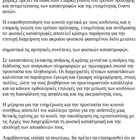
χώρας), πρέπει να διαθέτουν επαρκή γνώση του τρόπου πρόληψης
και αντιμετώπισης των καταστροφών και της ετοιμότητας έναντι
αυτών.
Η ευαισθητοποίηση του κοινού σχετικά με τους κινδύνους και η
επαρκής γνώση του τρόπου πρόληψης, ετοιμότητας και αντίδρασης
σε φυσικές καταστροφές αποτελεί κρίσιμο παράγοντα για την
επιτυχή διαχείριση του ακραίου φυσικού φαινομένου διότι μειώνει
σημαντικά τις αρνητικές συνέπειες των φυσικών καταστροφών.
Σε καταστάσεις έκτακτης ανάγκης ή κρίσης γεννιέται η ανάγκη της
διάδοσης των αναγκαίων πληροφοριών με πρωταρχικό σκοπό την
προστασία του πληθυσμού. Οι διαχειριστές τέτοιων καταστάσεων
καλούνται να παράσχουν έγκυρη και έγκαιρη πληροφόρηση, στους
πολίτες, ώστε να τους βοηθήσουν να προετοιμαστούν κατάλληλα
και να κάνουν ορθολογικές επιλογές για την μείωση των κινδύνων
και τη διασφάλιση της ασφάλειας και της ακεραιότητάς τους.
Η μέριμνα για την ενημέρωση και την προστασία του κοινού
συνήθως αποτελεί τον καλύτερο τρόπο για την ανάπτυξη μιας
θετικής σχέσης με το κοινό, την οικοδόμηση της εμπιστοσύνης με
τις Αρχές που διαχειρίζονται τη φυσική καταστροφή και την
αποδοχή των αποφάσεών τους.
Λαμβάνοντας υπόψη τα ανωτέρω, θα πρέπει να επισημανθεί ότι οι