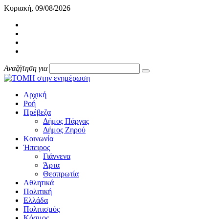
Κυριακή, 09/08/2026
Αναζήτηση για
Αρχική
Ροή
Πρέβεζα
Δήμος Πάργας
Δήμος Ζηρού
Κοινωνία
Ήπειρος
Γιάννενα
Άρτα
Θεσπρωτία
Αθλητικά
Πολιτική
Ελλάδα
Πολιτισμός
Κόσμος