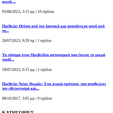
φωνή,...
05/08/2023, 3:15 μμ |
10 σχόλια
Πρέβεζα: Θλίψη από την ξαφνική και αναπάντεχη φυγή από
τη...
26/07/2023, 9:29 πμ |
1 σχόλιο
Τα εύσημα στον Πρεβεζάνο αστυνομικό που έσωσε το μικρό
παιδί...
18/07/2023, 6:15 μμ |
1 σχόλιο
Πρέβεζα: Άγιος Θωμάς: Ένα χωριό-πρότυπο, που αποθεώνει
τον εθελοντισμό και...
08/10/2017, 3:01 μμ |
0 σχόλια
ΚΑΤΗΓΟΡΙΕΣ