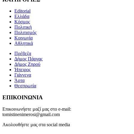
Editorial
Ελλάδα
Κόσμος
Πολιτική
Πολιτισμός
Κοινωνία
Αθλητικά
Πρέβεζα
Δήμος Πάργας
Δήμος Ζηρού
Ήπειρος
Γιάννενα
Άρτα
Θεσπρωτία
ΕΠΙΚΟΙΝΩΝΙΑ
Επικοινωνήστε μαζί μας στο e-mail:
tomistinenimerosi@gmail.com
Ακολουθήστε μας στα social media