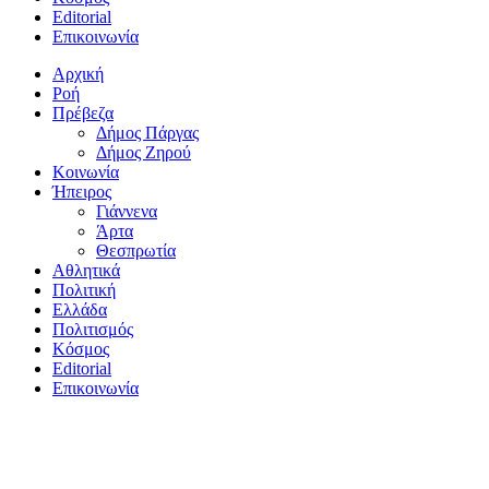
Editorial
Επικοινωνία
Αρχική
Ροή
Πρέβεζα
Δήμος Πάργας
Δήμος Ζηρού
Κοινωνία
Ήπειρος
Γιάννενα
Άρτα
Θεσπρωτία
Αθλητικά
Πολιτική
Ελλάδα
Πολιτισμός
Κόσμος
Editorial
Επικοινωνία