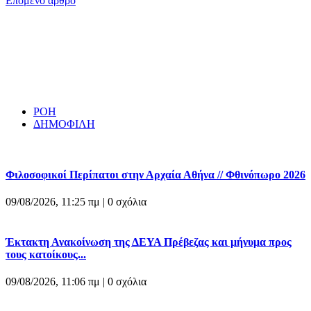
Επόμενο άρθρο
ΡΟΗ
ΔΗΜΟΦΙΛΗ
Φιλοσοφικοί Περίπατοι στην Αρχαία Αθήνα // Φθινόπωρο 2026
09/08/2026, 11:25 πμ |
0 σχόλια
Έκτακτη Ανακοίνωση της ΔΕΥΑ Πρέβεζας και μήνυμα προς
τους κατοίκους...
09/08/2026, 11:06 πμ |
0 σχόλια