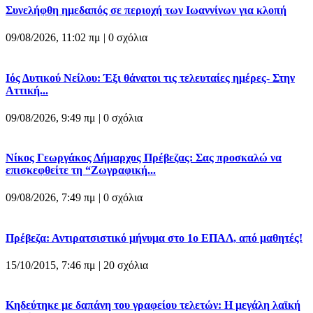
Συνελήφθη ημεδαπός σε περιοχή των Ιωαννίνων για κλοπή
09/08/2026, 11:02 πμ |
0 σχόλια
Ιός Δυτικού Νείλου: Έξι θάνατοι τις τελευταίες ημέρες- Στην
Αττική...
09/08/2026, 9:49 πμ |
0 σχόλια
Νίκος Γεωργάκος Δήμαρχος Πρέβεζας: Σας προσκαλώ να
επισκεφθείτε τη “Ζωγραφική...
09/08/2026, 7:49 πμ |
0 σχόλια
Πρέβεζα: Αντιρατσιστικό μήνυμα στο 1ο ΕΠΑΛ, από μαθητές!
15/10/2015, 7:46 πμ |
20 σχόλια
Κηδεύτηκε με δαπάνη του γραφείου τελετών: Η μεγάλη λαϊκή